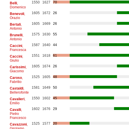
1550
1627
70
Belli
,
Domenico
1605
1672
26
Benevoli
,
Orazio
1605
1669
26
Bertali
,
Antonio
1575
1630
55
Brunelli
,
Antonio
1587
1640
44
Caccini
,
Francesca
1551
1618
61
Caccini
,
Giulio
1605
1674
26
Carissimi
,
Giacomo
1525
1605
48
Caroso
,
Fabritio
1581
1649
50
Castaldi
,
Bellerofonte
1550
1602
45
Cavalieri
,
Emilio
1602
1676
29
Cavalli
,
Pietro
Francesco
1525
1577
20
Cavazzoni
,
Girolamo