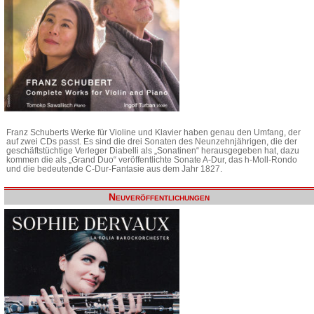
Franz Schuberts Werke für Violine und Klavier haben genau den Umfang, der
auf zwei CDs passt. Es sind die drei Sonaten des Neunzehnjährigen, die der
geschäftstüchtige Verleger Diabelli als „Sonatinen“ herausgegeben hat, dazu
kommen die als „Grand Duo“ veröffentlichte Sonate A-Dur, das h-Moll-Rondo
und die bedeutende C-Dur-Fantasie aus dem Jahr 1827.
Neuveröffentlichungen