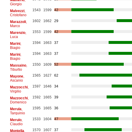
Giorgio
1543
1599
42
Malvezzi
,
Cristofano
1602
1662
29
Marazzoli
,
Marco
1553
1599
42
Marenzio
,
Luca
1594
1663
37
Marini
,
Biagio
1594
1663
37
Marini
,
Biagio
1550
1609
52
Massaino
,
Tiburtio
1565
1627
62
Mayone
,
Ascanio
1597
1646
34
Mazzocchi
,
Virgilio
1592
1665
39
Mazzocchi
,
Domenico
1595
1665
36
Merula
,
Tarquinio
1533
1604
47
Merulo
,
Claudio
1570
1607
37
Montella
,