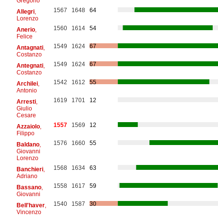
Gregorio
1567
1648
64
Allegri
,
Lorenzo
1560
1614
54
Anerio
,
Felice
1549
1624
67
Antagnati
,
Costanzo
1549
1624
67
Antegnati
,
Costanzo
1542
1612
55
Archilei
,
Antonio
1619
1701
12
Arresti
,
Giulio
Cesare
1557
1569
12
Azzaiolo
,
Filippo
1576
1660
55
Baldano
,
Giovanni
Lorenzo
1568
1634
63
Banchieri
,
Adriano
1558
1617
59
Bassano
,
Giovanni
1540
1587
30
Bell'haver
,
Vincenzo