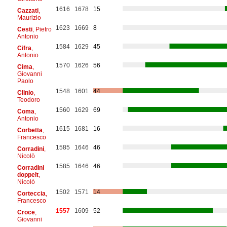
1616
1678
15
Cazzati
,
Maurizio
1623
1669
8
Cesti
, Pietro
Antonio
1584
1629
45
Cifra
,
Antonio
1570
1626
56
Cima
,
Giovanni
Paolo
1548
1601
44
Clinio
,
Teodoro
1560
1629
69
Coma
,
Antonio
1615
1681
16
Corbetta
,
Francesco
1585
1646
46
Corradini
,
Nicolò
1585
1646
46
Corradini
doppelt
,
Nicolò
1502
1571
14
Corteccia
,
Francesco
1557
1609
52
Croce
,
Giovanni