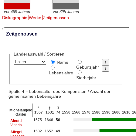
vor 469 Jahren
vor 395 Jahren
Diskographie
Werke
Zeitgenossen
Zeitgenossen
Länderauswahl / Sortieren
Name
Geburtsjahr
Lebensjahre
Sterbejahr
Spalte 4 = Lebensalter des Komponisten / Anzahl der
gemeinsamen Lebensjahre
*
†
J.
Michelangelo
1557
1631
74
1550
1560
1570
1580
1590
1600
1610
1
Galilei
1575
1646
56
Aleotti
,
Vittoria
1582
1652
49
Allegri
,