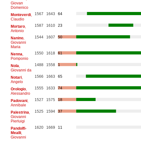
Giovan
Domenico
1567
1643
64
Monteverdi
,
Claudio
1587
1610
23
Mortaro
,
Antonio
1544
1607
50
Nanino
,
Giovanni
Maria
1550
1618
61
Nenna
,
Pomponio
1488
1558
1
Nola
,
Giovanni da
1566
1663
65
Notari
,
Angelo
1555
1633
74
Orologio
,
Alessandro
1527
1575
18
Padovani
,
Annibale
1525
1594
37
Palestrina
,
Giovanni
Pierluigi
1620
1669
11
Pandolfi-
Mealli
,
Giovanni