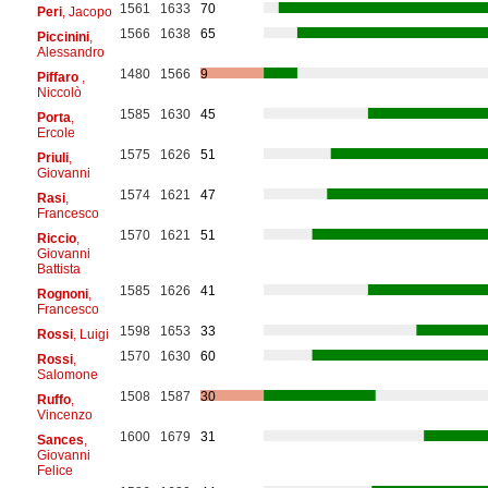
1561
1633
70
Peri
, Jacopo
1566
1638
65
Piccinini
,
Alessandro
1480
1566
9
Piffaro
,
Niccolò
1585
1630
45
Porta
,
Ercole
1575
1626
51
Priuli
,
Giovanni
1574
1621
47
Rasi
,
Francesco
1570
1621
51
Riccio
,
Giovanni
Battista
1585
1626
41
Rognoni
,
Francesco
1598
1653
33
Rossi
, Luigi
1570
1630
60
Rossi
,
Salomone
1508
1587
30
Ruffo
,
Vincenzo
1600
1679
31
Sances
,
Giovanni
Felice