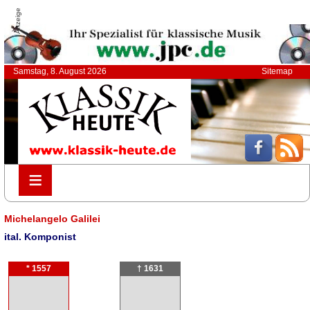
Anzeige
Samstag, 8. August 2026
Sitemap
≡
≡
Michelangelo Galilei
ital. Komponist
* 1557
† 1631