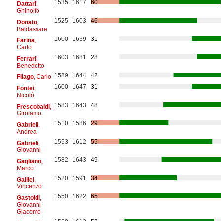
1535
1617
60
Dattari
,
Ghinolfo
1525
1603
46
Donato
,
Baldassare
1600
1639
31
Farina
,
Carlo
1603
1681
28
Ferrari
,
Benedetto
1589
1644
42
Filago
, Carlo
1600
1647
31
Fontei
,
Nicolò
1583
1643
48
Frescobaldi
,
Girolamo
1510
1586
29
Gabrieli
,
Andrea
1553
1612
55
Gabrieli
,
Giovanni
1582
1643
49
Gagliano
,
Marco
1520
1591
34
Galilei
,
Vincenzo
1550
1622
65
Gastoldi
,
Giovanni
Giacomo