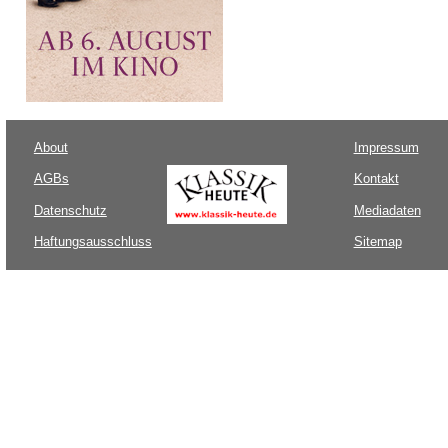
About
Impressum
AGBs
Kontakt
Datenschutz
Mediadaten
Haftungsausschluss
Sitemap