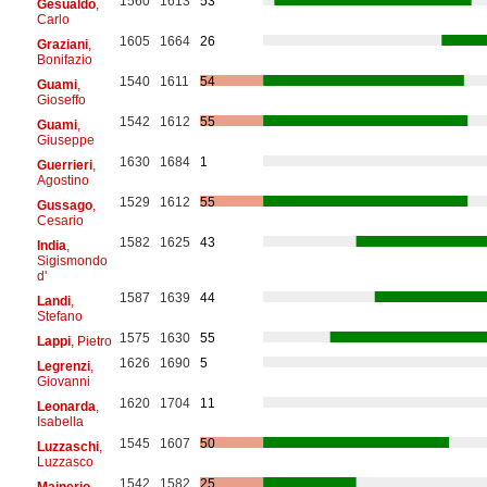
1560
1613
53
Gesualdo
,
Carlo
1605
1664
26
Graziani
,
Bonifazio
1540
1611
54
Guami
,
Gioseffo
1542
1612
55
Guami
,
Giuseppe
1630
1684
1
Guerrieri
,
Agostino
1529
1612
55
Gussago
,
Cesario
1582
1625
43
India
,
Sigismondo
d'
1587
1639
44
Landi
,
Stefano
1575
1630
55
Lappi
, Pietro
1626
1690
5
Legrenzi
,
Giovanni
1620
1704
11
Leonarda
,
Isabella
1545
1607
50
Luzzaschi
,
Luzzasco
1542
1582
25
Mainerio
,