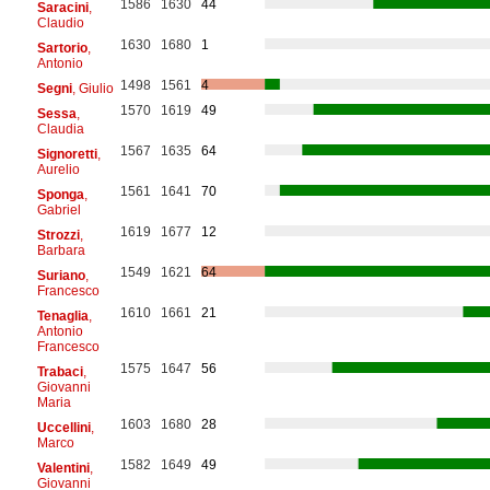
1586
1630
44
Saracini
,
Claudio
1630
1680
1
Sartorio
,
Antonio
1498
1561
4
Segni
, Giulio
1570
1619
49
Sessa
,
Claudia
1567
1635
64
Signoretti
,
Aurelio
1561
1641
70
Sponga
,
Gabriel
1619
1677
12
Strozzi
,
Barbara
1549
1621
64
Suriano
,
Francesco
1610
1661
21
Tenaglia
,
Antonio
Francesco
1575
1647
56
Trabaci
,
Giovanni
Maria
1603
1680
28
Uccellini
,
Marco
1582
1649
49
Valentini
,
Giovanni