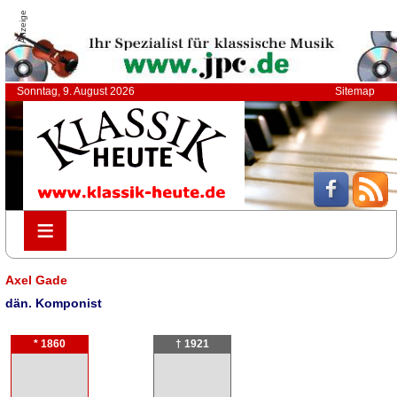
Anzeige
Sonntag, 9. August 2026
Sitemap
≡
≡
Axel Gade
dän. Komponist
* 1860
† 1921