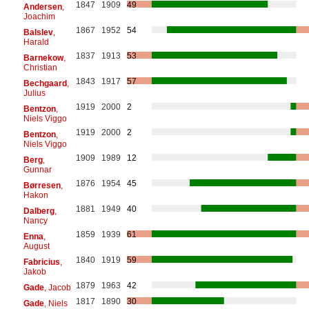
1847
1909
49
Andersen
,
Joachim
1867
1952
54
Balslev
,
Harald
1837
1913
53
Barnekow
,
Christian
1843
1917
57
Bechgaard
,
Julius
1919
2000
2
Bentzon
,
Niels Viggo
1919
2000
2
Bentzon
,
Niels Viggo
1909
1989
12
Berg
,
Gunnar
1876
1954
45
Børresen
,
Hakon
1881
1949
40
Dalberg
,
Nancy
1859
1939
61
Enna
,
August
1840
1919
59
Fabricius
,
Jakob
1879
1963
42
Gade
, Jacob
1817
1890
30
Gade
, Niels