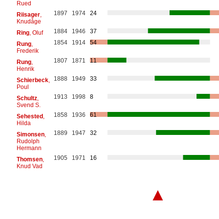
Rued
1897
1974
24
Riisager
,
Knudåge
1884
1946
37
Ring
, Oluf
1854
1914
54
Rung
,
Frederik
1807
1871
11
Rung
,
Henrik
1888
1949
33
Schierbeck
,
Poul
1913
1998
8
Schultz
,
Svend S.
1858
1936
61
Sehested
,
Hilda
1889
1947
32
Simonsen
,
Rudolph
Hermann
1905
1971
16
Thomsen
,
Knud Vad
▲