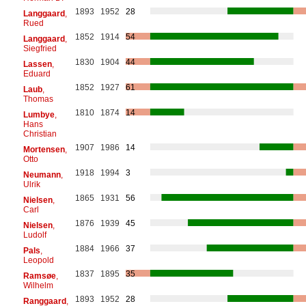
1893
1952
28
Langgaard
,
Rued
1852
1914
54
Langgaard
,
Siegfried
1830
1904
44
Lassen
,
Eduard
1852
1927
61
Laub
,
Thomas
1810
1874
14
Lumbye
,
Hans
Christian
1907
1986
14
Mortensen
,
Otto
1918
1994
3
Neumann
,
Ulrik
1865
1931
56
Nielsen
,
Carl
1876
1939
45
Nielsen
,
Ludolf
1884
1966
37
Pals
,
Leopold
1837
1895
35
Ramsøe
,
Wilhelm
1893
1952
28
Ranggaard
,