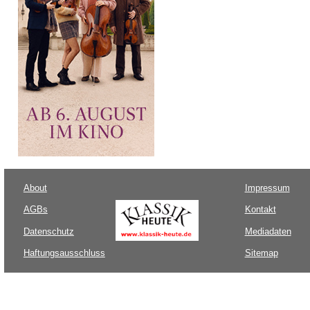
About
Impressum
AGBs
Kontakt
Datenschutz
Mediadaten
Haftungsausschluss
Sitemap