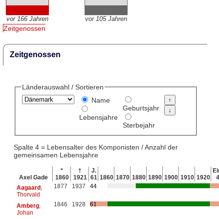
vor 166 Jahren
vor 105 Jahren
Zeitgenossen
Zeitgenossen
Länderauswahl / Sortieren
Name
Geburtsjahr
Lebensjahre
Sterbejahr
Spalte 4 = Lebensalter des Komponisten / Anzahl der
gemeinsamen Lebensjahre
*
†
J.
Ei
Axel Gade
1860
1921
61
1860
1870
1880
1890
1900
1910
1920
1877
1937
44
Aagaard
,
Thorvald
1846
1928
61
Amberg
,
Johan