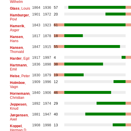
Wilhelm
1864
1936
57
Glass
, Louis
1901
1972
20
Hamburger
,
Povl
1843
1923
61
Hamerik
,
Asger
1817
1878
18
Hansen
,
Hans
1847
1915
55
Hansen
,
Thorvald
1917
1997
4
Harder
, Egil
1836
1898
38
Hartmann
,
Emil
1830
1879
19
Heise
, Peter
1909
1996
12
Holmboe
,
Vagn
1840
1906
46
Hornemann
,
Christian
1892
1974
29
Jeppesen
,
Knud
1881
1947
40
Jørgensen
,
Axel
1908
1998
13
Koppel
,
Herman D.