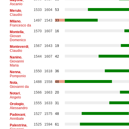
Ascanio
1533
1604
53
Merulo
,
Claudio
1497
1543
33
Milano
,
Francesco da
1570
1607
16
Montella
,
Giovan
Domenico
1567
1643
19
Monteverdi
,
Claudio
1544
1607
42
Nanino
,
Giovanni
Maria
1550
1618
36
Nenna
,
Pomponio
1488
1558
48
Nola
,
Giovanni da
1566
1663
20
Notari
,
Angelo
1555
1633
31
Orologio
,
Alessandro
1527
1575
48
Padovani
,
Annibale
1525
1594
61
Palestrina
,