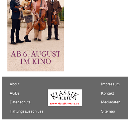
About
Impressum
AGBs
Kontakt
Datenschutz
Mediadaten
Haftungsausschluss
Sitemap