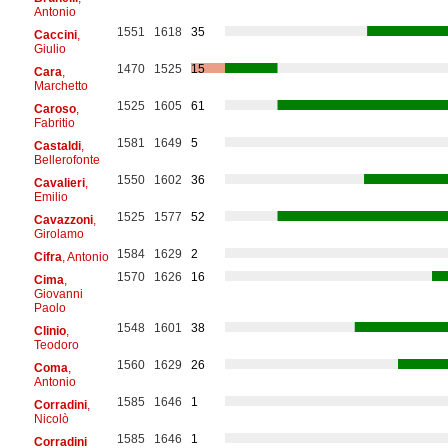
Antonio
1551
1618
35
Caccini
,
Giulio
1470
1525
15
Cara
,
Marchetto
1525
1605
61
Caroso
,
Fabritio
1581
1649
5
Castaldi
,
Bellerofonte
1550
1602
36
Cavalieri
,
Emilio
1525
1577
52
Cavazzoni
,
Girolamo
1584
1629
2
Cifra
, Antonio
1570
1626
16
Cima
,
Giovanni
Paolo
1548
1601
38
Clinio
,
Teodoro
1560
1629
26
Coma
,
Antonio
1585
1646
1
Corradini
,
Nicolò
1585
1646
1
Corradini