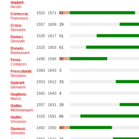
doppelt
,
Nicolò
1502
1571
61
Corteccia
,
Francesco
1557
1609
29
Croce
,
Giovanni
1535
1617
51
Dattari
,
Ghinolfo
1525
1603
61
Donato
,
Baldassare
1490
1545
35
Festa
,
Costanzo
1583
1643
3
Frescobaldi
,
Girolamo
1553
1612
33
Gabrieli
,
Giovanni
1582
1643
4
Gagliano
,
Marco
1557
1631
29
Galilei
,
Michelangelo
1520
1591
66
Galilei
,
Vincenzo
1492
1550
40
Ganassi
,
Silvestro