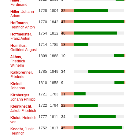
Hiller
,
Ferdinand
1728
1804
32
Hiller
, Johann
Adam
1770
1842
47
Hoffmann
,
Heinrich Anton
1754
1812
40
Hoffmeister
,
Franz Anton
1714
1785
13
Homilius
,
Gottfried August
1809
1888
10
Jähns
,
Friedrich
Wilhelm
1785
1849
34
Kalkbrenner
,
Frédéric
1810
1858
9
Kinkel
,
Johanna
1721
1783
11
Kirnberger
,
Johann Philipp
1722
1794
22
Kleinknecht
,
Jakob Friedrich
1777
1811
34
Kleist
, Heinrich
von
1752
1817
45
Knecht
, Justin
Heinrich