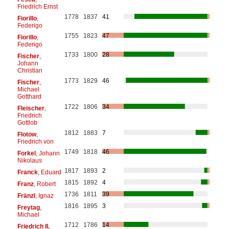
Friedrich Ernst
1778
1837
41
Fiorillo
,
Federigo
1755
1823
47
Fiorillo
,
Federigo
1733
1800
28
Fischer
,
Johann
Christian
1773
1829
46
Fischer
,
Michael
Gotthard
1722
1806
34
Fleischer
,
Friedrich
Gottlob
1812
1883
7
Flotow
,
Friedrich von
1749
1818
46
Forkel
, Johann
Nikolaus
1817
1893
2
Franck
, Eduard
1815
1892
4
Franz
, Robert
1736
1811
39
Fränzl
, Ignaz
1816
1895
3
Freytag
,
Michael
1712
1786
14
Friedrich II.