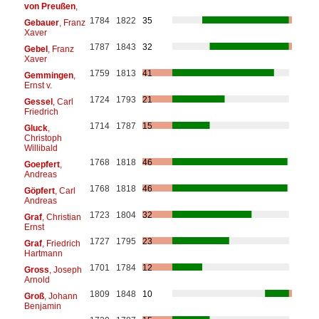
von Preußen
,
1784
1822
35
Gebauer
, Franz
Xaver
1787
1843
32
Gebel
, Franz
Xaver
1759
1813
41
Gemmingen
,
Ernst v.
1724
1793
21
Gessel
, Carl
Friedrich
1714
1787
15
Gluck
,
Christoph
Willibald
1768
1818
46
Goepfert
,
Andreas
1768
1818
46
Göpfert
, Carl
Andreas
1723
1804
32
Graf
, Christian
Ernst
1727
1795
23
Graf
, Friedrich
Hartmann
1701
1784
12
Gross
, Joseph
Arnold
1809
1848
10
Groß
, Johann
Benjamin