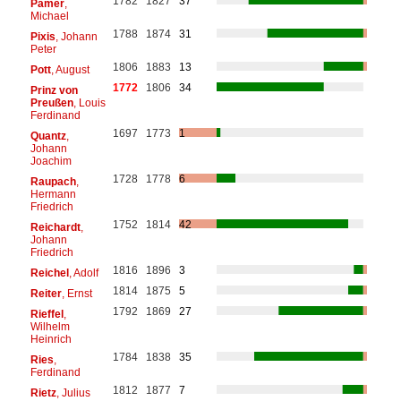
1782
1827
37
Pamer
,
Michael
1788
1874
31
Pixis
, Johann
Peter
1806
1883
13
Pott
, August
1772
1806
34
Prinz von
Preußen
, Louis
Ferdinand
1697
1773
1
Quantz
,
Johann
Joachim
1728
1778
6
Raupach
,
Hermann
Friedrich
1752
1814
42
Reichardt
,
Johann
Friedrich
1816
1896
3
Reichel
, Adolf
1814
1875
5
Reiter
, Ernst
1792
1869
27
Rieffel
,
Wilhelm
Heinrich
1784
1838
35
Ries
,
Ferdinand
1812
1877
7
Rietz
, Julius