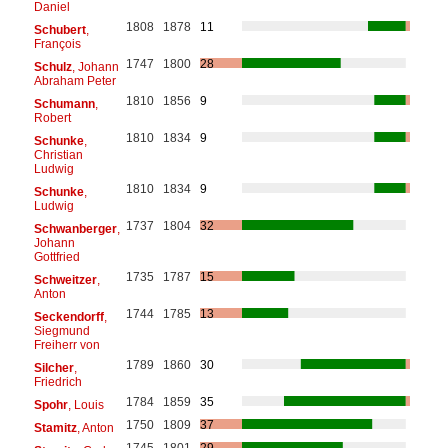
Daniel
1808
1878
11
Schubert
,
François
1747
1800
28
Schulz
, Johann
Abraham Peter
1810
1856
9
Schumann
,
Robert
1810
1834
9
Schunke
,
Christian
Ludwig
1810
1834
9
Schunke
,
Ludwig
1737
1804
32
Schwanberger
,
Johann
Gottfried
1735
1787
15
Schweitzer
,
Anton
1744
1785
13
Seckendorff
,
Siegmund
Freiherr von
1789
1860
30
Silcher
,
Friedrich
1784
1859
35
Spohr
, Louis
1750
1809
37
Stamitz
, Anton
1745
1801
29