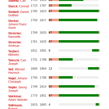
Stamitz
, Carl
1715
1787
15
Starck
, Conrad
1765
1823
47
Steibelt
, Daniel
Gottlieb
1750
1817
45
Sterkel
,
Johann Franz
Xaver
1769
1833
47
Streicher
,
Nannette
1761
1833
47
Streicher
,
Andreas
1811
1891
8
Taubert
,
Wilhelm
1731
1788
16
Toëschi
, Carl
Joseph
1806
1864
13
Veit
, Wenzel
Heinrich
1756
1788
16
Vogel
, Johann
Christoph
1749
1814
42
Vogler
, Georg
Joseph
1770
1851
47
Volckmar
,
Adam Valentin
1815
1883
4
Volkmann
,
Robert