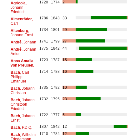
1720
1774
2
Agricola
,
Johann
Friedrich
1786
1843
33
Almenräder
,
Carl
1734
1801
29
Altenburg
,
Johann Ernst
1741
1799
27
André
, Johann
1775
1842
44
André
, Johann
Anton
1723
1787
15
Anna Amalia
von Preußen
,
1714
1788
16
Bach
, Carl
Philipp
Emanuel
1735
1782
10
Bach
, Johann
Christian
1732
1795
23
Bach
, Johann
Christoph
Friedrich
1722
1777
5
Bach
, Johann
Ernst
1807
1842
12
Bach
, P.D.Q.
1710
1784
12
Bach
, Wilhelm
Friedemann