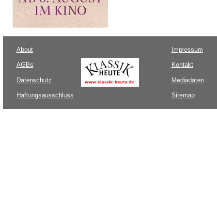
About
Impressum
AGBs
Kontakt
Datenschutz
Mediadaten
Haftungsausschluss
Sitemap