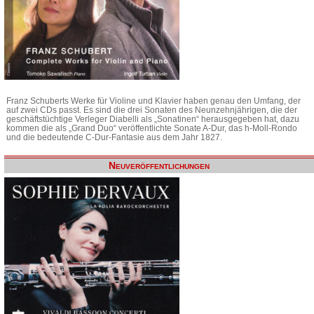
Franz Schuberts Werke für Violine und Klavier haben genau den Umfang, der
auf zwei CDs passt. Es sind die drei Sonaten des Neunzehnjährigen, die der
geschäftstüchtige Verleger Diabelli als „Sonatinen“ herausgegeben hat, dazu
kommen die als „Grand Duo“ veröffentlichte Sonate A-Dur, das h-Moll-Rondo
und die bedeutende C-Dur-Fantasie aus dem Jahr 1827.
Neuveröffentlichungen