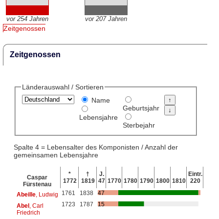
vor 254 Jahren
vor 207 Jahren
Zeitgenossen
Zeitgenossen
Länderauswahl / Sortieren
Name
Geburtsjahr
Lebensjahre
Sterbejahr
Spalte 4 = Lebensalter des Komponisten / Anzahl der
gemeinsamen Lebensjahre
*
†
J.
Eintr.
Caspar
1772
1819
47
1770
1780
1790
1800
1810
220
Fürstenau
1761
1838
47
Abeille
, Ludwig
1723
1787
15
Abel
, Carl
Friedrich