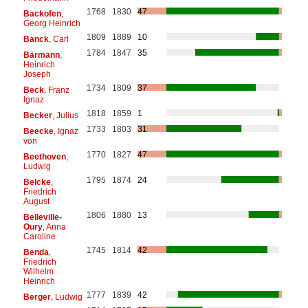
1768
1830
47
Backofen
,
Georg Heinrich
1809
1889
10
Banck
, Carl
1784
1847
35
Bärmann
,
Heinrich
Joseph
1734
1809
37
Beck
, Franz
Ignaz
1818
1859
1
Becker
, Julius
1733
1803
31
Beecke
, Ignaz
von
1770
1827
47
Beethoven
,
Ludwig
1795
1874
24
Belcke
,
Friedrich
August
1806
1880
13
Belleville-
Oury
, Anna
Caroline
1745
1814
42
Benda
,
Friedrich
Wilhelm
Heinrich
1777
1839
42
Berger
, Ludwig