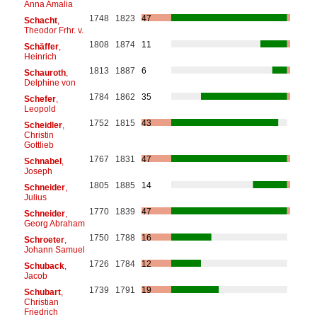
Anna Amalia
1748
1823
47
Schacht
,
Theodor Frhr. v.
1808
1874
11
Schäffer
,
Heinrich
1813
1887
6
Schauroth
,
Delphine von
1784
1862
35
Schefer
,
Leopold
1752
1815
43
Scheidler
,
Christin
Gottlieb
1767
1831
47
Schnabel
,
Joseph
1805
1885
14
Schneider
,
Julius
1770
1839
47
Schneider
,
Georg Abraham
1750
1788
16
Schroeter
,
Johann Samuel
1726
1784
12
Schuback
,
Jacob
1739
1791
19
Schubart
,
Christian
Friedrich