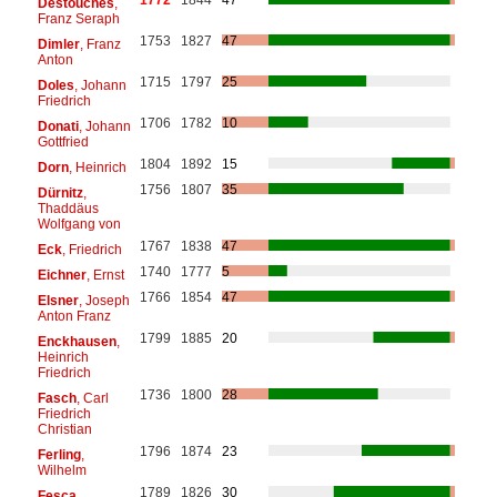
Destouches
,
Franz Seraph
1753
1827
47
Dimler
, Franz
Anton
1715
1797
25
Doles
, Johann
Friedrich
1706
1782
10
Donati
, Johann
Gottfried
1804
1892
15
Dorn
, Heinrich
1756
1807
35
Dürnitz
,
Thaddäus
Wolfgang von
1767
1838
47
Eck
, Friedrich
1740
1777
5
Eichner
, Ernst
1766
1854
47
Elsner
, Joseph
Anton Franz
1799
1885
20
Enckhausen
,
Heinrich
Friedrich
1736
1800
28
Fasch
, Carl
Friedrich
Christian
1796
1874
23
Ferling
,
Wilhelm
1789
1826
30
Fesca
,