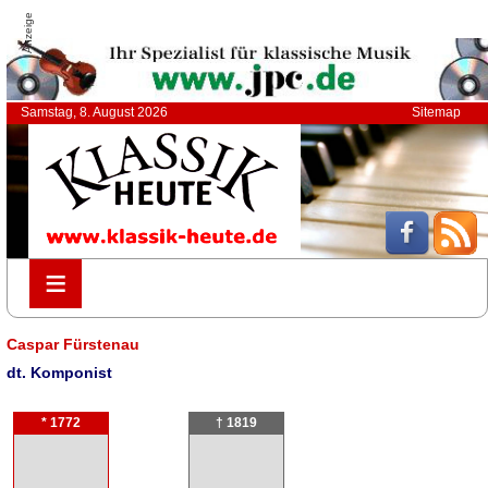
Anzeige
Samstag, 8. August 2026
Sitemap
≡
≡
Caspar Fürstenau
dt. Komponist
* 1772
† 1819