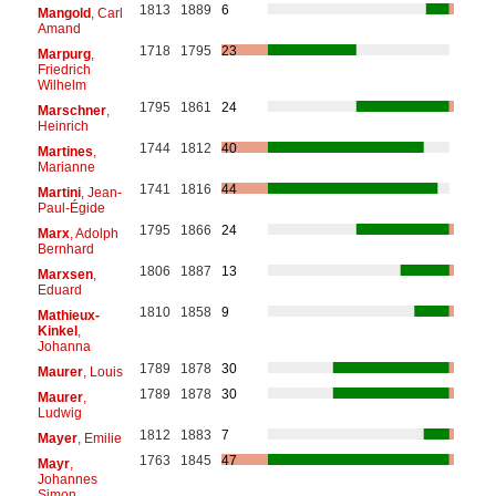
1813
1889
6
Mangold
, Carl
Amand
1718
1795
23
Marpurg
,
Friedrich
Wilhelm
1795
1861
24
Marschner
,
Heinrich
1744
1812
40
Martines
,
Marianne
1741
1816
44
Martini
, Jean-
Paul-Égide
1795
1866
24
Marx
, Adolph
Bernhard
1806
1887
13
Marxsen
,
Eduard
1810
1858
9
Mathieux-
Kinkel
,
Johanna
1789
1878
30
Maurer
, Louis
1789
1878
30
Maurer
,
Ludwig
1812
1883
7
Mayer
, Emilie
1763
1845
47
Mayr
,
Johannes
Simon