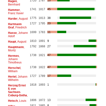
1720
1787
15
Hagen
,
Bernhard
1741
1817
45
Hammer
,
Franz Xaver
1775
1813
38
Harder
, August
1727
1795
23
Hartmann
Graf
, Friedrich
1699
1783
11
Hasse
, Johann
Adolf
1810
1891
9
Haupt
, August
1792
1868
27
Hauptmann
,
Moritz
1738
1821
47
Hermes
,
Johann
Timotheus
1738
1822
47
Herschel
,
William
1727
1789
17
Hertel
, Johann
Wilhelm
1818
1893
1
Herzog Ernst
II. von
Sachsen-
Coburg-Gotha
,
1806
1872
13
Hetsch
, Louis
1811
1885
8