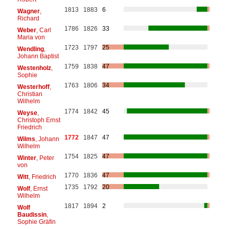
1813
1883
6
Wagner
,
Richard
1786
1826
33
Weber
, Carl
Maria von
1723
1797
25
Wendling
,
Johann Baptist
1759
1838
47
Westenholz
,
Sophie
1763
1806
34
Westerhoff
,
Christian
Wilhelm
1774
1842
45
Weyse
,
Christoph Ernst
Friedrich
1772
1847
47
Wilms
, Johann
Wilhelm
1754
1825
47
Winter
, Peter
von
1770
1836
47
Witt
, Friedrich
1735
1792
20
Wolf
, Ernst
Wilhelm
1817
1894
2
Wolf
Baudissin
,
Sophie Gräfin