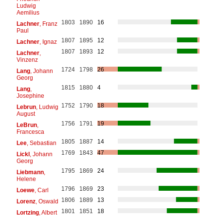
Ludwig
Aemilius
1803
1890
16
Lachner
, Franz
Paul
1807
1895
12
Lachner
, Ignaz
1807
1893
12
Lachner
,
Vinzenz
1724
1798
26
Lang
, Johann
Georg
1815
1880
4
Lang
,
Josephine
1752
1790
18
Lebrun
, Ludwig
August
1756
1791
19
LeBrun
,
Francesca
1805
1887
14
Lee
, Sebastian
1769
1843
47
Lickl
, Johann
Georg
1795
1869
24
Liebmann
,
Helene
1796
1869
23
Loewe
, Carl
1806
1889
13
Lorenz
, Oswald
1801
1851
18
Lortzing
, Albert