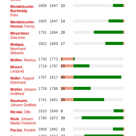
1809
1847
10
Mendelssohn
Bartholdy
,
Felix
1805
1847
14
Mendelssohn-
Hensel
, Fanny
1791
1864
28
Meyerbeer
,
Giacomo
1802
1869
17
Molique
,
Bernhard
Wilhelm
1730
1773
1
Molitor
, Alexius
1719
1787
15
Mozart
,
Leopold
1767
1817
45
Müller
, August
Eberhard
1728
1788
16
Müthel
, Johann
Gottfried
1741
1801
29
Naumann
,
Johann Gottlieb
1810
1849
9
Nicolai
, Otto
1780
1873
39
Nisle
, Johann
Martin Friedrich
1809
1891
10
Pacius
, Fredrik