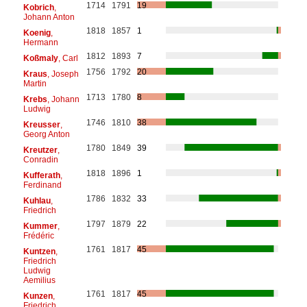
1714
1791
19
Kobrich
,
Johann Anton
1818
1857
1
Koenig
,
Hermann
1812
1893
7
Koßmaly
, Carl
1756
1792
20
Kraus
, Joseph
Martin
1713
1780
8
Krebs
, Johann
Ludwig
1746
1810
38
Kreusser
,
Georg Anton
1780
1849
39
Kreutzer
,
Conradin
1818
1896
1
Kufferath
,
Ferdinand
1786
1832
33
Kuhlau
,
Friedrich
1797
1879
22
Kummer
,
Frédéric
1761
1817
45
Kuntzen
,
Friedrich
Ludwig
Aemilius
1761
1817
45
Kunzen
,
Friedrich