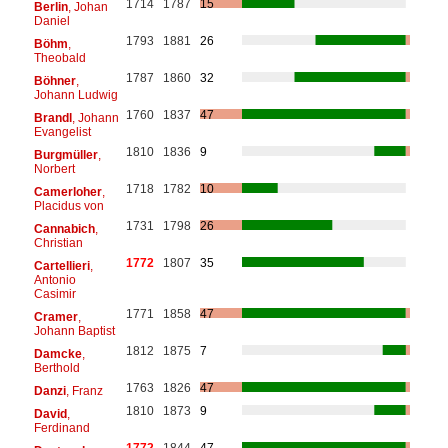
1714
1787
15
Berlin
, Johan
Daniel
1793
1881
26
Böhm
,
Theobald
1787
1860
32
Böhner
,
Johann Ludwig
1760
1837
47
Brandl
, Johann
Evangelist
1810
1836
9
Burgmüller
,
Norbert
1718
1782
10
Camerloher
,
Placidus von
1731
1798
26
Cannabich
,
Christian
1772
1807
35
Cartellieri
,
Antonio
Casimir
1771
1858
47
Cramer
,
Johann Baptist
1812
1875
7
Damcke
,
Berthold
1763
1826
47
Danzi
, Franz
1810
1873
9
David
,
Ferdinand
1772
1844
47