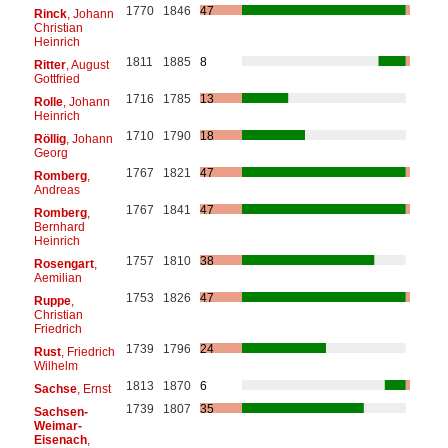
1770
1846
47
Rinck
, Johann
Christian
Heinrich
1811
1885
8
Ritter
, August
Gottfried
1716
1785
13
Rolle
, Johann
Heinrich
1710
1790
18
Röllig
, Johann
Georg
1767
1821
47
Romberg
,
Andreas
1767
1841
47
Romberg
,
Bernhard
Heinrich
1757
1810
38
Rosengart
,
Aemilian
1753
1826
47
Ruppe
,
Christian
Friedrich
1739
1796
24
Rust
, Friedrich
Wilhelm
1813
1870
6
Sachse
, Ernst
1739
1807
35
Sachsen-
Weimar-
Eisenach
,