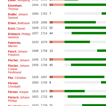
Ebner
, Wolfgang
1644
1702
53
Eisenhuet
,
Thomas
1694
1762
7
Endler
, Johann
Samuel
1626
1686
38
Erben
, Balthasar
1649
1712
52
Erich
, Daniel
1657
1714
44
Erlebach
, Philipp
Heinrich
1633
1679
31
Fabricius
,
Werner
1688
1758
13
Fasch
, Johann
Friedrich
1646
1716
53
Fischer
, Johann
1656
1746
45
Fischer
, Johann
Caspar
Ferdinand
1626
1697
49
Flor
, Christian
1693
1745
8
Förster
,
Christoph
1616
1673
25
Förster
, Kaspar
1652
1732
49
Förtsch
, Johann
Philipp
1670
1739
31