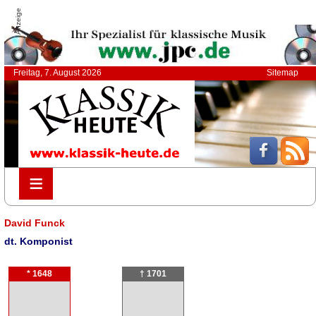
Anzeige
Freitag, 7. August 2026
Sitemap
≡
≡
David Funck
dt. Komponist
* 1648
† 1701