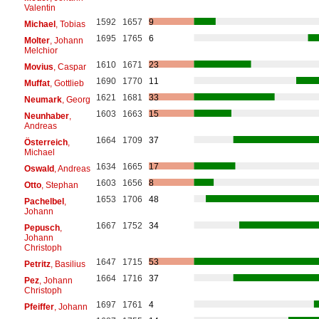
Valentin
1592
1657
9
Michael
, Tobias
1695
1765
6
Molter
, Johann
Melchior
1610
1671
23
Movius
, Caspar
1690
1770
11
Muffat
, Gottlieb
1621
1681
33
Neumark
, Georg
1603
1663
15
Neunhaber
,
Andreas
1664
1709
37
Österreich
,
Michael
1634
1665
17
Oswald
, Andreas
1603
1656
8
Otto
, Stephan
1653
1706
48
Pachelbel
,
Johann
1667
1752
34
Pepusch
,
Johann
Christoph
1647
1715
53
Petritz
, Basilius
1664
1716
37
Pez
, Johann
Christoph
1697
1761
4
Pfeiffer
, Johann