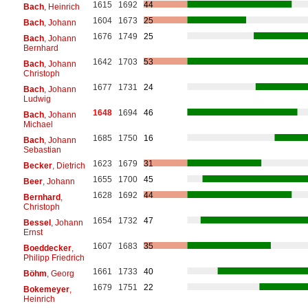
1615
1692
44
Bach
, Heinrich
1604
1673
25
Bach
, Johann
1676
1749
25
Bach
, Johann
Bernhard
1642
1703
53
Bach
, Johann
Christoph
1677
1731
24
Bach
, Johann
Ludwig
1648
1694
46
Bach
, Johann
Michael
1685
1750
16
Bach
, Johann
Sebastian
1623
1679
31
Becker
, Dietrich
1655
1700
45
Beer
, Johann
1628
1692
44
Bernhard
,
Christoph
1654
1732
47
Bessel
, Johann
Ernst
1607
1683
35
Boeddecker
,
Philipp Friedrich
1661
1733
40
Böhm
, Georg
1679
1751
22
Bokemeyer
,
Heinrich