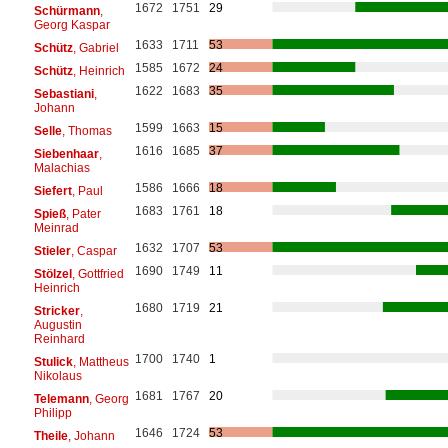
1672
1751
29
Schürmann
,
Georg Kaspar
1633
1711
53
Schütz
, Gabriel
1585
1672
24
Schütz
, Heinrich
1622
1683
35
Sebastiani
,
Johann
1599
1663
15
Selle
, Thomas
1616
1685
37
Siebenhaar
,
Malachias
1586
1666
18
Siefert
, Paul
1683
1761
18
Spieß
, Pater
Meinrad
1632
1707
53
Stieler
, Caspar
1690
1749
11
Stölzel
, Gottfried
Heinrich
1680
1719
21
Stricker
,
Augustin
Reinhard
1700
1740
1
Stulick
, Mattheus
Nikolaus
1681
1767
20
Telemann
, Georg
Philipp
1646
1724
53
Theile
, Johann