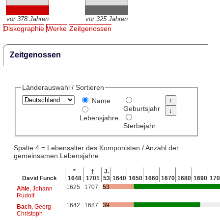
vor 378 Jahren
vor 325 Jahren
Diskographie
Werke
Zeitgenossen
Zeitgenossen
Länderauswahl / Sortieren
Name
Geburtsjahr
Lebensjahre
Sterbejahr
Spalte 4 = Lebensalter des Komponisten / Anzahl der
gemeinsamen Lebensjahre
*
†
J.
David Funck
1648
1701
53
1640
1650
1660
1670
1680
1690
170
1625
1707
53
Ahle
, Johann
Rudolf
1642
1687
39
Bach
, Georg
Christoph