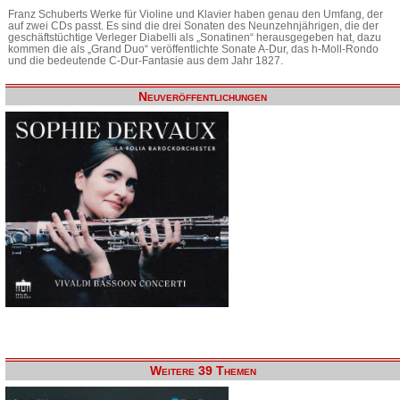
Franz Schuberts Werke für Violine und Klavier haben genau den Umfang, der
auf zwei CDs passt. Es sind die drei Sonaten des Neunzehnjährigen, die der
geschäftstüchtige Verleger Diabelli als „Sonatinen“ herausgegeben hat, dazu
kommen die als „Grand Duo“ veröffentlichte Sonate A-Dur, das h-Moll-Rondo
und die bedeutende C-Dur-Fantasie aus dem Jahr 1827.
Neuveröffentlichungen
Weitere 39 Themen