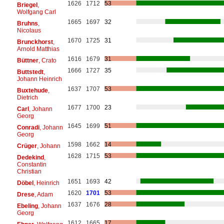
1626
1712
53
Briegel
,
Wolfgang Carl
1665
1697
32
Bruhns
,
Nicolaus
1670
1725
31
Brunckhorst
,
Arnold Matthias
1616
1679
31
Büttner
, Crato
1666
1727
35
Buttstedt
,
Johann Heinrich
1637
1707
53
Buxtehude
,
Dietrich
1677
1700
23
Carl
, Johann
Georg
1645
1699
51
Conradi
, Johann
Georg
1598
1662
14
Crüger
, Johann
1628
1715
53
Dedekind
,
Constantin
Christian
1651
1693
42
Döbel
, Heinrich
1620
1701
53
Drese
, Adam
1637
1676
28
Ebeling
, Johann
Georg
1612
1665
17