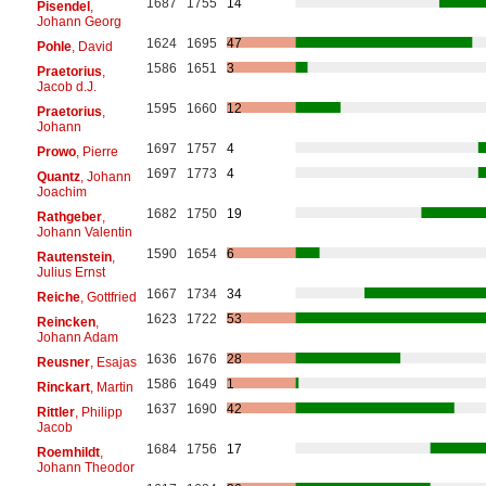
1687
1755
14
Pisendel
,
Johann Georg
1624
1695
47
Pohle
, David
1586
1651
3
Praetorius
,
Jacob d.J.
1595
1660
12
Praetorius
,
Johann
1697
1757
4
Prowo
, Pierre
1697
1773
4
Quantz
, Johann
Joachim
1682
1750
19
Rathgeber
,
Johann Valentin
1590
1654
6
Rautenstein
,
Julius Ernst
1667
1734
34
Reiche
, Gottfried
1623
1722
53
Reincken
,
Johann Adam
1636
1676
28
Reusner
, Esajas
1586
1649
1
Rinckart
, Martin
1637
1690
42
Rittler
, Philipp
Jacob
1684
1756
17
Roemhildt
,
Johann Theodor