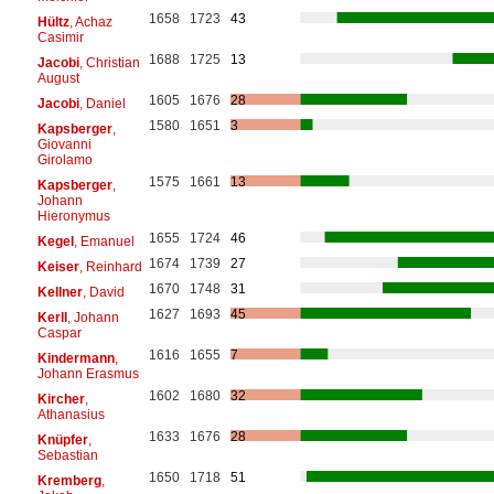
1658
1723
43
Hültz
, Achaz
Casimir
1688
1725
13
Jacobi
, Christian
August
1605
1676
28
Jacobi
, Daniel
1580
1651
3
Kapsberger
,
Giovanni
Girolamo
1575
1661
13
Kapsberger
,
Johann
Hieronymus
1655
1724
46
Kegel
, Emanuel
1674
1739
27
Keiser
, Reinhard
1670
1748
31
Kellner
, David
1627
1693
45
Kerll
, Johann
Caspar
1616
1655
7
Kindermann
,
Johann Erasmus
1602
1680
32
Kircher
,
Athanasius
1633
1676
28
Knüpfer
,
Sebastian
1650
1718
51
Kremberg
,