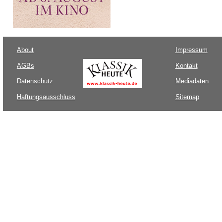
About
Impressum
AGBs
Kontakt
Datenschutz
Mediadaten
Haftungsausschluss
Sitemap