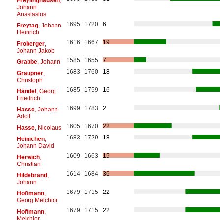
Freylinghausen
,
Johann
Anastasius
1695
1720
6
Freytag
, Johann
Heinrich
1616
1667
19
Froberger
,
Johann Jakob
1585
1655
7
Grabbe
, Johann
1683
1760
18
Graupner
,
Christoph
1685
1759
16
Händel
, Georg
Friedrich
1699
1783
2
Hasse
, Johann
Adolf
1605
1670
22
Hasse
, Nicolaus
1683
1729
18
Heinichen
,
Johann David
1609
1663
15
Herwich
,
Christian
1614
1684
36
Hildebrand
,
Johann
1679
1715
22
Hoffmann
,
Georg Melchior
1679
1715
22
Hoffmann
,
Melchior