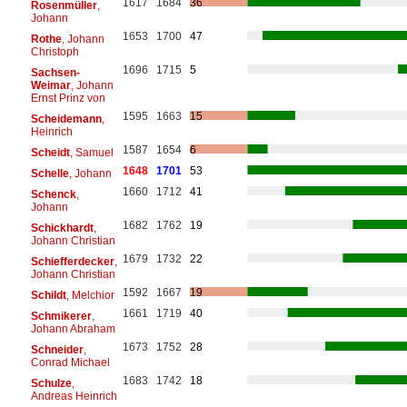
1617
1684
36
Rosenmüller
,
Johann
1653
1700
47
Rothe
, Johann
Christoph
1696
1715
5
Sachsen-
Weimar
, Johann
Ernst Prinz von
1595
1663
15
Scheidemann
,
Heinrich
1587
1654
6
Scheidt
, Samuel
1648
1701
53
Schelle
, Johann
1660
1712
41
Schenck
,
Johann
1682
1762
19
Schickhardt
,
Johann Christian
1679
1732
22
Schiefferdecker
,
Johann Christian
1592
1667
19
Schildt
, Melchior
1661
1719
40
Schmikerer
,
Johann Abraham
1673
1752
28
Schneider
,
Conrad Michael
1683
1742
18
Schulze
,
Andreas Heinrich