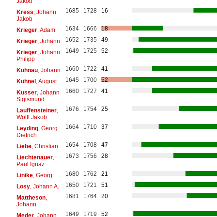
Jakob
1685
1728
16
Kress
, Johann
Jakob
1634
1666
18
Krieger
, Adam
1652
1735
49
Krieger
, Johann
1649
1725
52
Krieger
, Johann
Philipp
1660
1722
41
Kuhnau
, Johann
1645
1700
52
Kühnel
, August
1660
1727
41
Kusser
, Johann
Sigismund
1676
1754
25
Lauffensteiner
,
Wolff Jakob
1664
1710
37
Leyding
, Georg
Dietrich
1654
1708
47
Liebe
, Christian
1673
1756
28
Liechtenauer
,
Paul Ignaz
1680
1762
21
Linike
, Georg
1650
1721
51
Losy
, Johann A.
1681
1764
20
Mattheson
,
Johann
1649
1719
52
Meder
, Johann