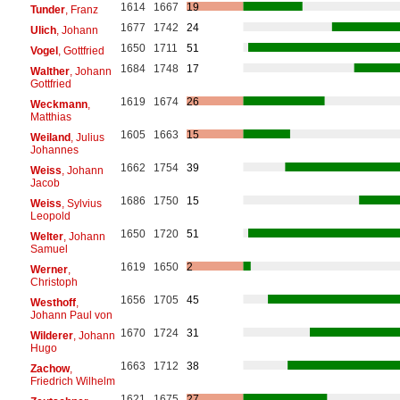
1614
1667
19
Tunder
, Franz
1677
1742
24
Ulich
, Johann
1650
1711
51
Vogel
, Gottfried
1684
1748
17
Walther
, Johann
Gottfried
1619
1674
26
Weckmann
,
Matthias
1605
1663
15
Weiland
, Julius
Johannes
1662
1754
39
Weiss
, Johann
Jacob
1686
1750
15
Weiss
, Sylvius
Leopold
1650
1720
51
Welter
, Johann
Samuel
1619
1650
2
Werner
,
Christoph
1656
1705
45
Westhoff
,
Johann Paul von
1670
1724
31
Wilderer
, Johann
Hugo
1663
1712
38
Zachow
,
Friedrich Wilhelm
1621
1675
27