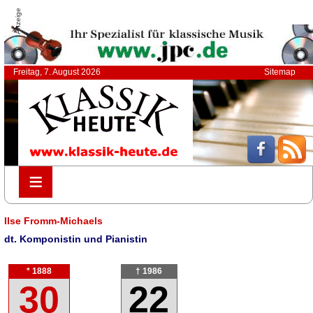
Anzeige
Freitag, 7. August 2026
Sitemap
≡
≡
Ilse Fromm-Michaels
dt. Komponistin und Pianistin
* 1888
† 1986
30
22