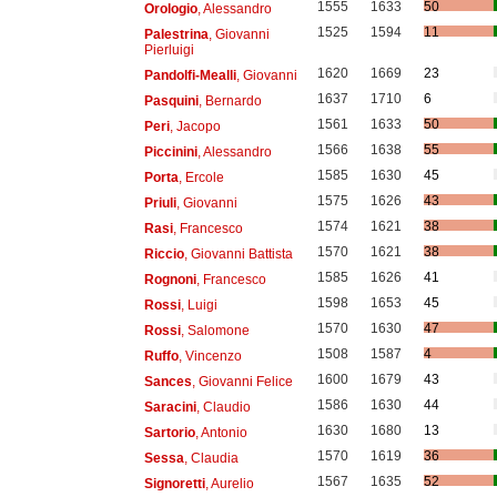
1555
1633
50
Orologio
, Alessandro
1525
1594
11
Palestrina
, Giovanni
Pierluigi
1620
1669
23
Pandolfi-Mealli
, Giovanni
1637
1710
6
Pasquini
, Bernardo
1561
1633
50
Peri
, Jacopo
1566
1638
55
Piccinini
, Alessandro
1585
1630
45
Porta
, Ercole
1575
1626
43
Priuli
, Giovanni
1574
1621
38
Rasi
, Francesco
1570
1621
38
Riccio
, Giovanni Battista
1585
1626
41
Rognoni
, Francesco
1598
1653
45
Rossi
, Luigi
1570
1630
47
Rossi
, Salomone
1508
1587
4
Ruffo
, Vincenzo
1600
1679
43
Sances
, Giovanni Felice
1586
1630
44
Saracini
, Claudio
1630
1680
13
Sartorio
, Antonio
1570
1619
36
Sessa
, Claudia
1567
1635
52
Signoretti
, Aurelio