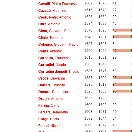
1602
1676
41
Cavalli
, Pietro Francesco
1616
1678
27
Cazzati
, Maurizio
1623
1669
20
Cesti
, Pietro Antonio
1584
1629
45
Cifra
, Antonio
1570
1626
43
Cima
, Giovanni Paolo
1548
1601
18
Clinio
, Teodoro
1637
1695
6
Colonna
, Giovanni Paolo
1560
1629
46
Coma
, Antonio
1615
1681
28
Corbetta
, Francesco
1585
1646
58
Corradini
, Nicolò
1585
1646
58
Corradini doppelt
, Nicolò
1557
1609
26
Croce
, Giovanni
1535
1617
34
Dattari
, Ghinolfo
1525
1603
20
Donato
, Baldassare
1635
1700
8
Draghi
, Antonio
1600
1639
39
Farina
, Carlo
1603
1681
40
Ferrari
, Benedetto
1589
1644
54
Filago
, Carlo
1600
1647
43
Fontei
, Nicolò
1510
1586
3