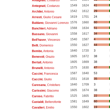
Antagnati
, Costanzo
1549
1624
41
Antegnati
, Costanzo
1542
1612
29
Archilei
, Antonio
1619
1701
24
Arresti
, Giulio Cesare
1576
1660
60
Baldano
, Giovanni Lorenzo
1568
1634
51
Banchieri
, Adriano
1558
1617
34
Bassano
, Giovanni
1540
1587
4
Bell'haver
, Vincenzo
1550
1627
44
Belli
, Domenico
1640
1720
3
Bembo
, Antonia
1605
1672
38
Benevoli
, Orazio
1605
1669
38
Bertali
, Antonio
1575
1630
47
Brunelli
, Antonio
1587
1640
53
Caccini
, Francesca
1551
1618
35
Caccini
, Giulio
1640
1709
3
Caresana
, Cristofaro
1605
1674
38
Carissimi
, Giacomo
1525
1605
22
Caroso
, Fabritio
1581
1649
60
Castaldi
, Bellerofonte
1550
1602
19
Cavalieri
, Emilio