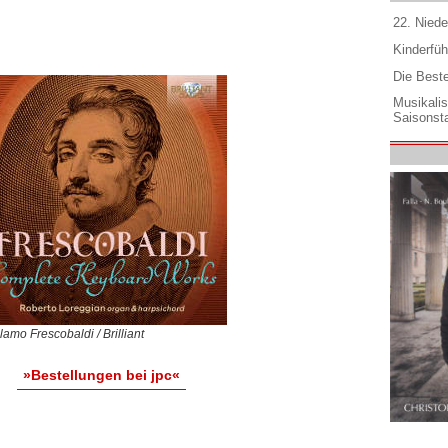
22. Niede
Kinderfüh
Die Best
Musikali
Saisonsta
lamo Frescobaldi / Brilliant
»Bestellungen bei jpc«