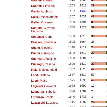
Gabrieli
, Andrea
1553
1612
29
Gabrieli
, Giovanni
1582
1643
60
Gagliano
, Marco
1557
1631
48
Galilei
, Michelangelo
1520
1591
8
Galilei
, Vincenzo
1550
1622
39
Gastoldi
, Giovanni
Giacomo
1560
1613
30
Gesualdo
, Carlo
1605
1664
38
Graziani
, Bonifazio
1540
1611
28
Guami
, Gioseffo
1542
1612
29
Guami
, Giuseppe
1630
1684
13
Guerrieri
, Agostino
1529
1612
29
Gussago
, Cesario
1582
1625
42
India
, Sigismondo d'
1587
1639
52
Landi
, Stefano
1575
1630
47
Lappi
, Pietro
1626
1690
17
Legrenzi
, Giovanni
1620
1704
23
Leonarda
, Isabella
1640
1713
3
Lorenzani
, Paolo
1545
1607
24
Luzzaschi
, Luzzasco