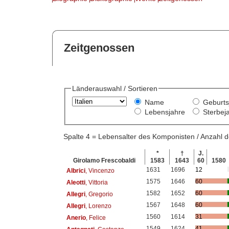
Zeitgenossen
Länderauswahl / Sortieren
Name
Geburts
Lebensjahre
Sterbej
Spalte 4 = Lebensalter des Komponisten / Anzahl
*
†
J.
Girolamo Frescobaldi
1583
1643
60
1580
1631
1696
12
Albrici
, Vincenzo
1575
1646
60
Aleotti
, Vittoria
1582
1652
60
Allegri
, Gregorio
1567
1648
60
Allegri
, Lorenzo
1560
1614
31
Anerio
, Felice
1549
1624
41