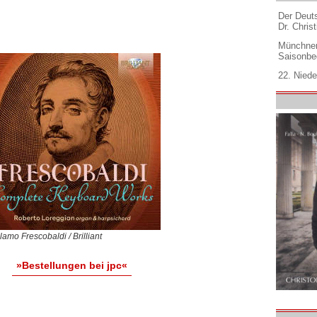
Der Deuts
Dr. Christ
Münchner
Saisonbe
22. Niede
lamo Frescobaldi / Brilliant
»Bestellungen bei jpc«