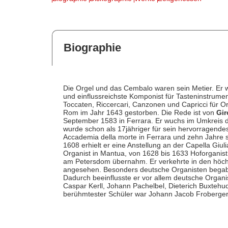
Biographie
Die Orgel und das Cembalo waren sein Metier. Er 
und einflussreichste Komponist für Tasteninstrumen
Toccaten, Riccercari, Canzonen und Capricci für O
Rom im Jahr 1643 gestorben. Die Rede ist von
Gir
September 1583 in Ferrara. Er wuchs im Umkreis d
wurde schon als 17jähriger für sein hervorragende
Accademia della morte in Ferrara und zehn Jahre s
1608 erhielt er eine Anstellung an der Capella Giuli
Organist in Mantua, von 1628 bis 1633 Hoforganist 
am Petersdom übernahm. Er verkehrte in den höchs
angesehen. Besonders deutsche Organisten begabe
Dadurch beeinflusste er vor allem deutsche Organi
Caspar Kerll, Johann Pachelbel, Dieterich Buxteh
berühmtester Schüler war Johann Jacob Froberger