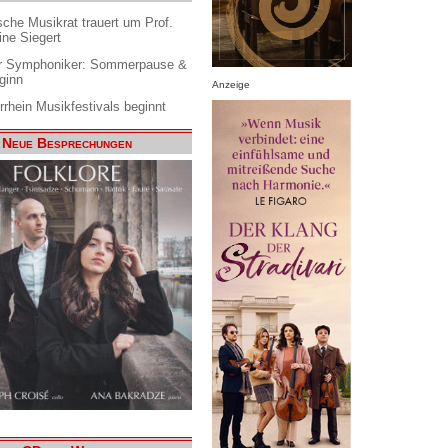
che Musikrat trauert um Prof.
ine Siegert
 Symphoniker: Sommerpause &
ginn
Anzeige
rrhein Musikfestivals beginnt
Neue Besprechungen