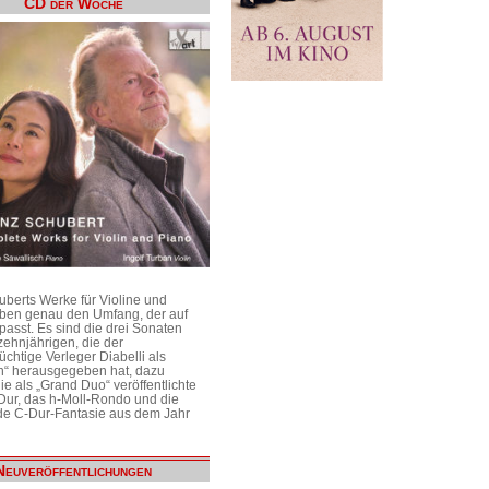
CD der Woche
uberts Werke für Violine und
aben genau den Umfang, der auf
passt. Es sind die drei Sonaten
ehnjährigen, die der
üchtige Verleger Diabelli als
n“ herausgegeben hat, dazu
e als „Grand Duo“ veröffentlichte
Dur, das h-Moll-Rondo und die
e C-Dur-Fantasie aus dem Jahr
Neuveröffentlichungen