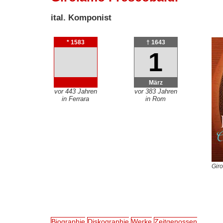
ital. Komponist
* 1583
† 1643
1
März
vor 443 Jahren
vor 383 Jahren
in Ferrara
in Rom
Giro
Biographie
Diskographie
Werke
Zeitgenossen