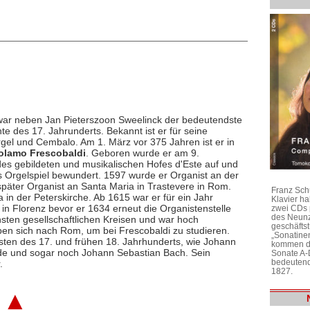
war neben Jan Pieterszoon Sweelinck der bedeutendste
te des 17. Jahrunderts. Bekannt ist er für seine
rgel und Cembalo. Am 1. März vor 375 Jahren ist er in
olamo Frescobaldi
. Geboren wurde er am 9.
es gebildeten und musikalischen Hofes d'Este auf und
s Orgelspiel bewundert. 1597 wurde er Organist an der
päter Organist an Santa Maria in Trastevere in Rom.
Franz Sch
a in der Peterskirche. Ab 1615 war er für ein Jahr
Klavier h
in Florenz bevor er 1634 erneut die Organistenstelle
zwei CDs 
des Neunz
ten gesellschaftlichen Kreisen und war hoch
geschäftst
n sich nach Rom, um bei Frescobaldi zu studieren.
„Sonatine
sten des 17. und frühen 18. Jahrhunderts, wie Johann
kommen di
ude und sogar noch Johann Sebastian Bach. Sein
Sonate A-
bedeutend
.
1827.
▲