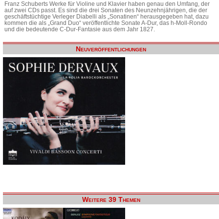
Franz Schuberts Werke für Violine und Klavier haben genau den Umfang, der
auf zwei CDs passt. Es sind die drei Sonaten des Neunzehnjährigen, die der
geschäftstüchtige Verleger Diabelli als „Sonatinen“ herausgegeben hat, dazu
kommen die als „Grand Duo“ veröffentlichte Sonate A-Dur, das h-Moll-Rondo
und die bedeutende C-Dur-Fantasie aus dem Jahr 1827.
Neuveröffentlichungen
Weitere 39 Themen