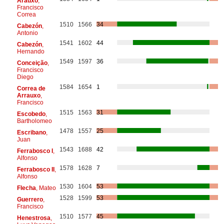
Arauxo
,
Francisco
Correa
1510
1566
34
Cabezón
,
Antonio
1541
1602
44
Cabezón
,
Hernando
1549
1597
36
Conceição
,
Francisco
Diego
1584
1654
1
Correa de
Arrauxo
,
Francisco
1515
1563
31
Escobedo
,
Bartholomeo
1478
1557
25
Escribano
,
Juan
1543
1688
42
Ferrabosco I
,
Alfonso
1578
1628
7
Ferrabosco II
,
Alfonso
1530
1604
53
Flecha
, Mateo
1528
1599
53
Guerrero
,
Francisco
1510
1577
45
Henestrosa
,