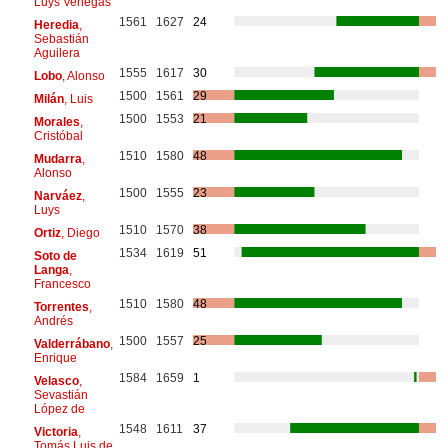
Luys Venegas
1561
1627
24
Heredia
,
Sebastián
Aguilera
1555
1617
30
Lobo
, Alonso
1500
1561
29
Milán
, Luis
1500
1553
21
Morales
,
Cristóbal
1510
1580
48
Mudarra
,
Alonso
1500
1555
23
Narváez
,
Luys
1510
1570
38
Ortiz
, Diego
1534
1619
51
Soto de
Langa
,
Francesco
1510
1580
48
Torrentes
,
Andrés
1500
1557
25
Valderrábano
,
Enrique
1584
1659
1
Velasco
,
Sevastián
López de
1548
1611
37
Victoria
,
Tomás Luis de