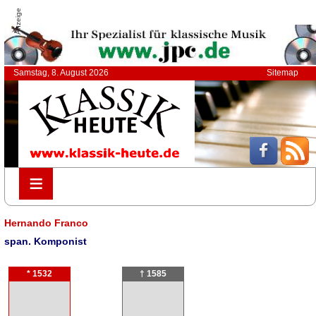
Anzeige
Samstag, 8. August 2026
Sitemap
≡
≡
Hernando Franco
span. Komponist
* 1532
† 1585