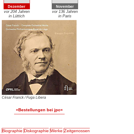
Dezember
November
vor 204 Jahren
vor 136 Jahren
in Lüttich
in Paris
César Franck / Fuga Libera
»Bestellungen bei jpc«
Biographie
Diskographie
Werke
Zeitgenossen