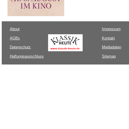
About
Impressum
AGBs
Kontakt
Datenschutz
Mediadaten
Haftungsausschluss
Sitemap