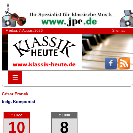
Anzeige
Freitag, 7. August 2026
Sitemap
≡
≡
César Franck
belg. Komponist
* 1822
† 1890
10
8