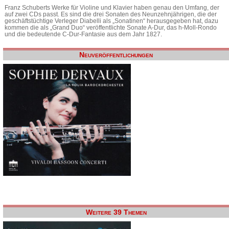
Franz Schuberts Werke für Violine und Klavier haben genau den Umfang, der
auf zwei CDs passt. Es sind die drei Sonaten des Neunzehnjährigen, die der
geschäftstüchtige Verleger Diabelli als „Sonatinen“ herausgegeben hat, dazu
kommen die als „Grand Duo“ veröffentlichte Sonate A-Dur, das h-Moll-Rondo
und die bedeutende C-Dur-Fantasie aus dem Jahr 1827.
Neuveröffentlichungen
Weitere 39 Themen