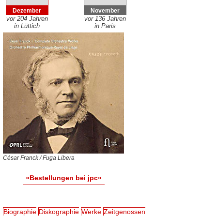
Dezember
November
vor 204 Jahren
vor 136 Jahren
in Lüttich
in Paris
César Franck / Fuga Libera
»Bestellungen bei jpc«
Biographie
Diskographie
Werke
Zeitgenossen