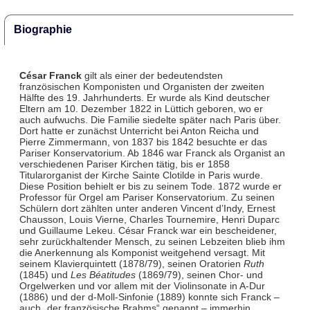
Biographie
César Franck
gilt als einer der bedeutendsten
französischen Komponisten und Organisten der zweiten
Hälfte des 19. Jahrhunderts. Er wurde als Kind deutscher
Eltern am 10. Dezember 1822 in Lüttich geboren, wo er
auch aufwuchs. Die Familie siedelte später nach Paris über.
Dort hatte er zunächst Unterricht bei Anton Reicha und
Pierre Zimmermann, von 1837 bis 1842 besuchte er das
Pariser Konservatorium. Ab 1846 war Franck als Organist an
verschiedenen Pariser Kirchen tätig, bis er 1858
Titularorganist der Kirche Sainte Clotilde in Paris wurde.
Diese Position behielt er bis zu seinem Tode. 1872 wurde er
Professor für Orgel am Pariser Konservatorium. Zu seinen
Schülern dort zählten unter anderen Vincent d’Indy, Ernest
Chausson, Louis Vierne, Charles Tournemire, Henri Duparc
und Guillaume Lekeu. César Franck war ein bescheidener,
sehr zurückhaltender Mensch, zu seinen Lebzeiten blieb ihm
die Anerkennung als Komponist weitgehend versagt. Mit
seinem Klavierquintett (1878/79), seinen Oratorien
Ruth
(1845) und
Les Béatitudes
(1869/79), seinen Chor- und
Orgelwerken und vor allem mit der Violinsonate in A-Dur
(1886) und der d-Moll-Sinfonie (1889) konnte sich Franck –
auch „der französische Brahms“ genannt – immerhin