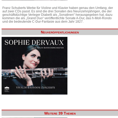
Franz Schuberts Werke für Violine und Klavier haben genau den Umfang, der
auf zwei CDs passt. Es sind die drei Sonaten des Neunzehnjährigen, die der
geschäftstüchtige Verleger Diabelli als „Sonatinen“ herausgegeben hat, dazu
kommen die als „Grand Duo“ veröffentlichte Sonate A-Dur, das h-Moll-Rondo
und die bedeutende C-Dur-Fantasie aus dem Jahr 1827.
Neuveröffentlichungen
Weitere 39 Themen