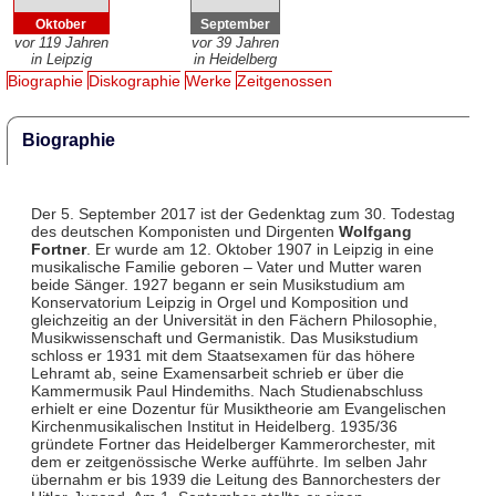
Oktober
September
vor 119 Jahren
vor 39 Jahren
in Leipzig
in Heidelberg
Biographie
Diskographie
Werke
Zeitgenossen
Biographie
Der 5. September 2017 ist der Gedenktag zum 30. Todestag
des deutschen Komponisten und Dirgenten
Wolfgang
Fortner
. Er wurde am 12. Oktober 1907 in Leipzig in eine
musikalische Familie geboren – Vater und Mutter waren
beide Sänger. 1927 begann er sein Musikstudium am
Konservatorium Leipzig in Orgel und Komposition und
gleichzeitig an der Universität in den Fächern Philosophie,
Musikwissenschaft und Germanistik. Das Musikstudium
schloss er 1931 mit dem Staatsexamen für das höhere
Lehramt ab, seine Examensarbeit schrieb er über die
Kammermusik Paul Hindemiths. Nach Studienabschluss
erhielt er eine Dozentur für Musiktheorie am Evangelischen
Kirchenmusikalischen Institut in Heidelberg. 1935/36
gründete Fortner das Heidelberger Kammerorchester, mit
dem er zeitgenössische Werke aufführte. Im selben Jahr
übernahm er bis 1939 die Leitung des Bannorchesters der