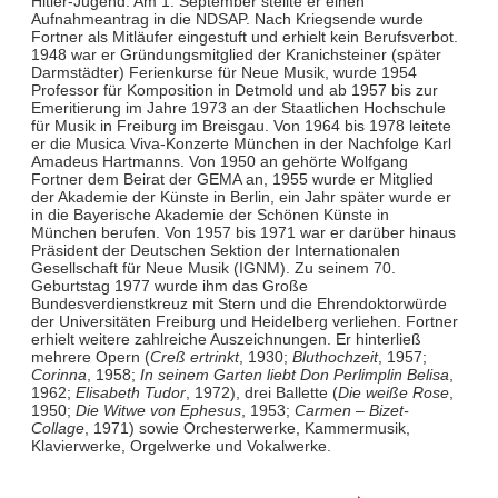
Hitler-Jugend. Am 1. September stellte er einen
Aufnahmeantrag in die NDSAP. Nach Kriegsende wurde
Fortner als Mitläufer eingestuft und erhielt kein Berufsverbot.
1948 war er Gründungsmitglied der Kranichsteiner (später
Darmstädter) Ferienkurse für Neue Musik, wurde 1954
Professor für Komposition in Detmold und ab 1957 bis zur
Emeritierung im Jahre 1973 an der Staatlichen Hochschule
für Musik in Freiburg im Breisgau. Von 1964 bis 1978 leitete
er die Musica Viva-Konzerte München in der Nachfolge Karl
Amadeus Hartmanns. Von 1950 an gehörte Wolfgang
Fortner dem Beirat der GEMA an, 1955 wurde er Mitglied
der Akademie der Künste in Berlin, ein Jahr später wurde er
in die Bayerische Akademie der Schönen Künste in
München berufen. Von 1957 bis 1971 war er darüber hinaus
Präsident der Deutschen Sektion der Internationalen
Gesellschaft für Neue Musik (IGNM). Zu seinem 70.
Geburtstag 1977 wurde ihm das Große
Bundesverdienstkreuz mit Stern und die Ehrendoktorwürde
der Universitäten Freiburg und Heidelberg verliehen. Fortner
erhielt weitere zahlreiche Auszeichnungen. Er hinterließ
mehrere Opern (
Creß ertrinkt
, 1930;
Bluthochzeit
, 1957;
Corinna
, 1958;
In seinem Garten liebt Don Perlimplin Belisa
,
1962;
Elisabeth Tudor
, 1972), drei Ballette (
Die weiße Rose
,
1950;
Die Witwe von Ephesus
, 1953;
Carmen – Bizet-
Collage
, 1971) sowie Orchesterwerke, Kammermusik,
Klavierwerke, Orgelwerke und Vokalwerke.