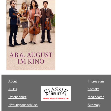
About
Impressum
AGBs
Kontakt
Datenschutz
Mediadaten
Haftungsausschluss
Sitemap