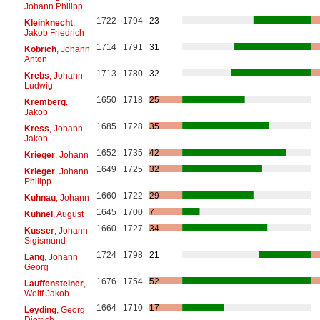
Johann Philipp
1722
1794
23
Kleinknecht
,
Jakob Friedrich
1714
1791
31
Kobrich
, Johann
Anton
1713
1780
32
Krebs
, Johann
Ludwig
1650
1718
25
Kremberg
,
Jakob
1685
1728
35
Kress
, Johann
Jakob
1652
1735
42
Krieger
, Johann
1649
1725
32
Krieger
, Johann
Philipp
1660
1722
29
Kuhnau
, Johann
1645
1700
7
Kühnel
, August
1660
1727
34
Kusser
, Johann
Sigismund
1724
1798
21
Lang
, Johann
Georg
1676
1754
52
Lauffensteiner
,
Wolff Jakob
1664
1710
17
Leyding
, Georg
Dietrich