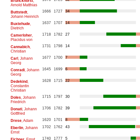
Brunckhorst
,
Arnold Matthias
1666
1727
34
Buttstedt
,
Johann Heinrich
1637
1707
14
Buxtehude
,
Dietrich
1718
1782
27
Camerloher
,
Placidus von
1731
1798
14
Cannabich
,
Christian
1677
1700
7
Carl
, Johann
Georg
1645
1699
6
Conradi
, Johann
Georg
1628
1715
22
Dedekind
,
Constantin
Christian
1715
1797
30
Doles
, Johann
Friedrich
1706
1782
39
Donati
, Johann
Gottfried
1620
1701
8
Drese
, Adam
1702
1762
43
Eberlin
, Johann
Ernst
1740
1777
5
Eichner
, Ernst