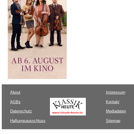
About
Impressum
AGBs
Kontakt
Datenschutz
Mediadaten
Haftungsausschluss
Sitemap