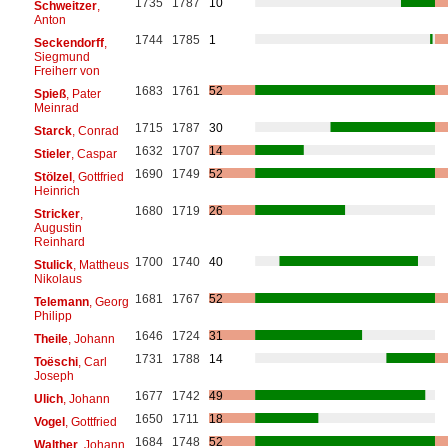
1735
1787
10
Schweitzer
,
Anton
1744
1785
1
Seckendorff
,
Siegmund
Freiherr von
1683
1761
52
Spieß
, Pater
Meinrad
1715
1787
30
Starck
, Conrad
1632
1707
14
Stieler
, Caspar
1690
1749
52
Stölzel
, Gottfried
Heinrich
1680
1719
26
Stricker
,
Augustin
Reinhard
1700
1740
40
Stulick
, Mattheus
Nikolaus
1681
1767
52
Telemann
, Georg
Philipp
1646
1724
31
Theile
, Johann
1731
1788
14
Toëschi
, Carl
Joseph
1677
1742
49
Ulich
, Johann
1650
1711
18
Vogel
, Gottfried
1684
1748
52
Walther
, Johann