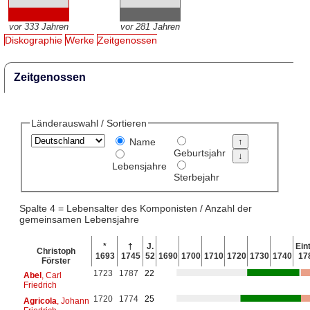
vor 333 Jahren
vor 281 Jahren
Diskographie
Werke
Zeitgenossen
Zeitgenossen
Länderauswahl / Sortieren
Name
Geburtsjahr
Lebensjahre
Sterbejahr
Spalte 4 = Lebensalter des Komponisten / Anzahl der
gemeinsamen Lebensjahre
*
†
J.
Eint
Christoph
1693
1745
52
1690
1700
1710
1720
1730
1740
17
Förster
1723
1787
22
Abel
, Carl
Friedrich
1720
1774
25
Agricola
, Johann