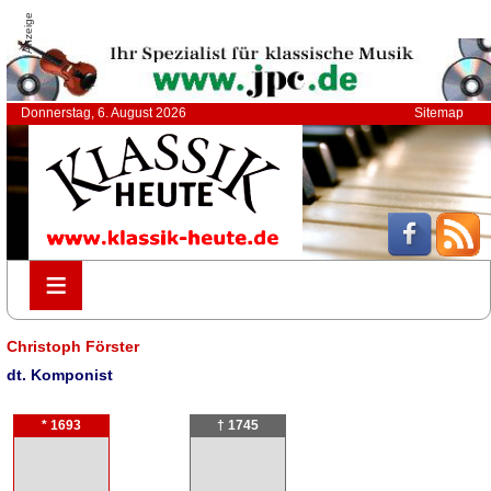
Anzeige
Donnerstag, 6. August 2026
Sitemap
≡
≡
Christoph Förster
dt. Komponist
* 1693
† 1745