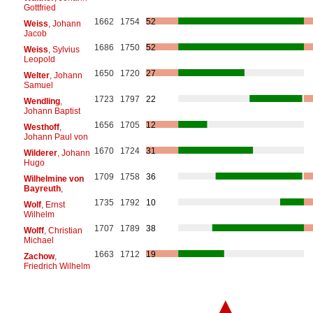
Gottfried
1662
1754
52
Weiss
, Johann
Jacob
1686
1750
52
Weiss
, Sylvius
Leopold
1650
1720
27
Welter
, Johann
Samuel
1723
1797
22
Wendling
,
Johann Baptist
1656
1705
12
Westhoff
,
Johann Paul von
1670
1724
31
Wilderer
, Johann
Hugo
1709
1758
36
Wilhelmine von
Bayreuth
,
1735
1792
10
Wolf
, Ernst
Wilhelm
1707
1789
38
Wolff
, Christian
Michael
1663
1712
19
Zachow
,
Friedrich Wilhelm
▲