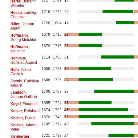
1727
1789
18
Hertel
, Johann
Wilhelm
1716
1772
29
Hesse
, Ludwig
Christian
1728
1804
17
Hiller
, Johann
Adam
1679
1715
22
Hoffmann
,
Georg Melchior
1679
1715
22
Hoffmann
,
Melchior
1714
1785
31
Homilius
,
Gottfried August
1658
1723
30
Hültz
, Achaz
Casimir
1688
1725
32
Jacobi
, Christian
August
1708
1763
37
Janitsch
,
Johann Gottlieb
1655
1724
31
Kegel
, Emanuel
1674
1739
46
Keiser
, Reinhard
1670
1748
52
Kellner
, David
1705
1772
40
Kellner
, Johann
Peter
1721
1783
24
Kirnberger
,