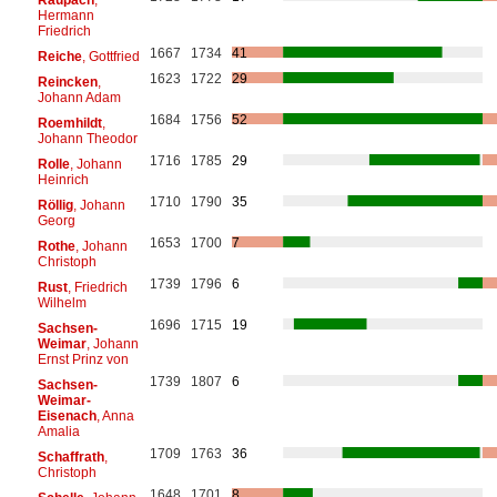
Hermann
Friedrich
1667
1734
41
Reiche
, Gottfried
1623
1722
29
Reincken
,
Johann Adam
1684
1756
52
Roemhildt
,
Johann Theodor
1716
1785
29
Rolle
, Johann
Heinrich
1710
1790
35
Röllig
, Johann
Georg
1653
1700
7
Rothe
, Johann
Christoph
1739
1796
6
Rust
, Friedrich
Wilhelm
1696
1715
19
Sachsen-
Weimar
, Johann
Ernst Prinz von
1739
1807
6
Sachsen-
Weimar-
Eisenach
, Anna
Amalia
1709
1763
36
Schaffrath
,
Christoph
1648
1701
8