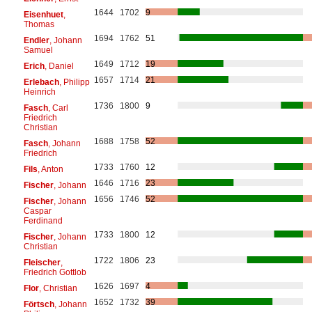
1644
1702
9
Eisenhuet
,
Thomas
1694
1762
51
Endler
, Johann
Samuel
1649
1712
19
Erich
, Daniel
1657
1714
21
Erlebach
, Philipp
Heinrich
1736
1800
9
Fasch
, Carl
Friedrich
Christian
1688
1758
52
Fasch
, Johann
Friedrich
1733
1760
12
Fils
, Anton
1646
1716
23
Fischer
, Johann
1656
1746
52
Fischer
, Johann
Caspar
Ferdinand
1733
1800
12
Fischer
, Johann
Christian
1722
1806
23
Fleischer
,
Friedrich Gottlob
1626
1697
4
Flor
, Christian
1652
1732
39
Förtsch
, Johann