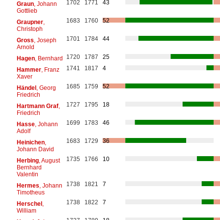
1702
1771
43
Graun
, Johann
Gottlieb
1683
1760
52
Graupner
,
Christoph
1701
1784
44
Gross
, Joseph
Arnold
1720
1787
25
Hagen
, Bernhard
1741
1817
4
Hammer
, Franz
Xaver
1685
1759
52
Händel
, Georg
Friedrich
1727
1795
18
Hartmann Graf
,
Friedrich
1699
1783
46
Hasse
, Johann
Adolf
1683
1729
36
Heinichen
,
Johann David
1735
1766
10
Herbing
, August
Bernhard
Valentin
1738
1821
7
Hermes
, Johann
Timotheus
1738
1822
7
Herschel
,
William