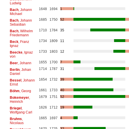
Ludwig
1648
1694
1
Bach
, Johann
Michael
1685
1750
52
Bach
, Johann
Sebastian
1710
1784
35
Bach
, Wilhelm
Friedemann
1734
1809
11
Beck
, Franz
Ignaz
1733
1803
12
Beecke
, Ignaz
von
1655
1700
7
Beer
, Johann
1714
1787
31
Berlin
, Johan
Daniel
1654
1732
39
Bessel
, Johann
Ernst
1661
1733
40
Böhm
, Georg
1679
1751
52
Bokemeyer
,
Heinrich
1626
1712
19
Briegel
,
Wolfgang Carl
1665
1697
4
Bruhns
,
Nicolaus
1670
1725
32