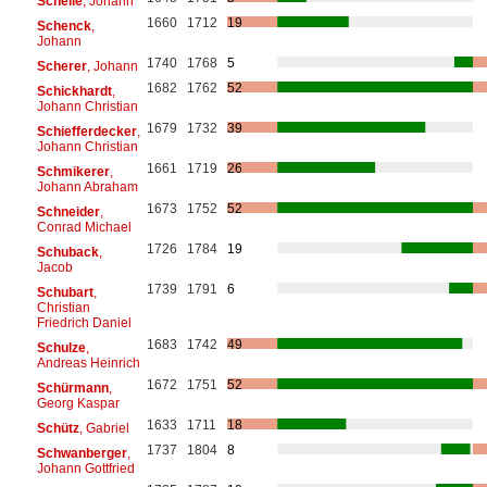
Schelle
, Johann
1660
1712
19
Schenck
,
Johann
1740
1768
5
Scherer
, Johann
1682
1762
52
Schickhardt
,
Johann Christian
1679
1732
39
Schiefferdecker
,
Johann Christian
1661
1719
26
Schmikerer
,
Johann Abraham
1673
1752
52
Schneider
,
Conrad Michael
1726
1784
19
Schuback
,
Jacob
1739
1791
6
Schubart
,
Christian
Friedrich Daniel
1683
1742
49
Schulze
,
Andreas Heinrich
1672
1751
52
Schürmann
,
Georg Kaspar
1633
1711
18
Schütz
, Gabriel
1737
1804
8
Schwanberger
,
Johann Gottfried