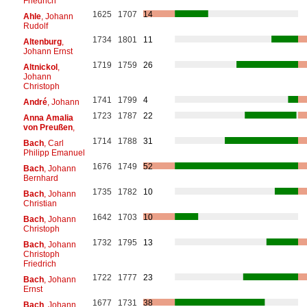
Friedrich
1625
1707
14
Ahle
, Johann
Rudolf
1734
1801
11
Altenburg
,
Johann Ernst
1719
1759
26
Altnickol
,
Johann
Christoph
1741
1799
4
André
, Johann
1723
1787
22
Anna Amalia
von Preußen
,
1714
1788
31
Bach
, Carl
Philipp Emanuel
1676
1749
52
Bach
, Johann
Bernhard
1735
1782
10
Bach
, Johann
Christian
1642
1703
10
Bach
, Johann
Christoph
1732
1795
13
Bach
, Johann
Christoph
Friedrich
1722
1777
23
Bach
, Johann
Ernst
1677
1731
38
Bach
, Johann