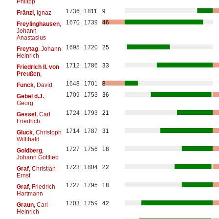
Philipp
1736
1811
9
Fränzl
, Ignaz
1670
1739
46
Freylinghausen
,
Johann
Anastasius
1695
1720
25
Freytag
, Johann
Heinrich
1712
1786
33
Friedrich II. von
Preußen
,
1648
1701
8
Funck
, David
1709
1753
36
Gebel d.J.
,
Georg
1724
1793
21
Gessel
, Carl
Friedrich
1714
1787
31
Gluck
, Christoph
Willibald
1727
1756
18
Goldberg
,
Johann Gottlieb
1723
1804
22
Graf
, Christian
Ernst
1727
1795
18
Graf
, Friedrich
Hartmann
1703
1759
42
Graun
, Carl
Heinrich