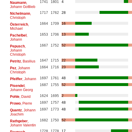
1741
1801
4
Naumann
,
Johann Gottlieb
1717
1762
28
Nichelmann
,
Christoph
1664
1709
16
Österreich
,
Michael
1653
1706
13
Pachelbel
,
Johann
1667
1752
52
Pepusch
,
Johann
Christoph
1647
1715
22
Petritz
, Basilius
1664
1716
23
Pez
, Johann
Christoph
1697
1761
48
Pfeiffer
, Johann
1687
1755
52
Pisendel
,
Johann Georg
1624
1695
2
Pohle
, David
1697
1757
48
Prowo
, Pierre
1697
1773
48
Quantz
, Johann
Joachim
1682
1750
52
Rathgeber
,
Johann Valentin
1728
1778
17
Raupach
,