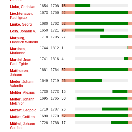
1654
1708
15
Liebe
, Christian
1673
1756
52
Liechtenauer
,
Paul Ignaz
1680
1762
52
Linike
, Georg
1650
1721
28
Losy
, Johann A.
1718
1795
27
Marpurg
,
Friedrich Wilhelm
1744
1812
1
Martines
,
Marianne
1741
1816
4
Martini
, Jean-
Paul-Égide
1681
1764
52
Mattheson
,
Johann
1649
1719
26
Meder
, Johann
Valentin
1730
1773
15
Molitor
, Alexius
1695
1765
50
Molter
, Johann
Melchior
1719
1787
26
Mozart
, Leopold
1690
1770
52
Muffat
, Gottlieb
1728
1788
17
Müthel
, Johann
Gottfried