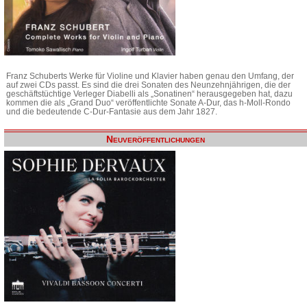
Franz Schuberts Werke für Violine und Klavier haben genau den Umfang, der
auf zwei CDs passt. Es sind die drei Sonaten des Neunzehnjährigen, die der
geschäftstüchtige Verleger Diabelli als „Sonatinen“ herausgegeben hat, dazu
kommen die als „Grand Duo“ veröffentlichte Sonate A-Dur, das h-Moll-Rondo
und die bedeutende C-Dur-Fantasie aus dem Jahr 1827.
Neuveröffentlichungen