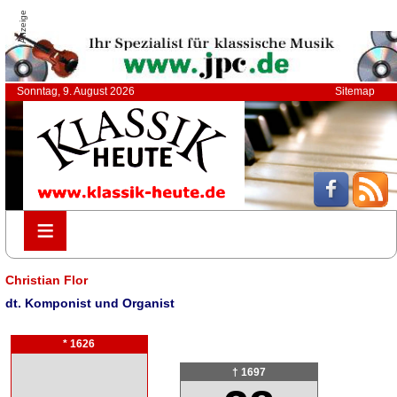
Anzeige
Sonntag, 9. August 2026
Sitemap
≡
≡
Christian Flor
dt. Komponist und Organist
* 1626
† 1697