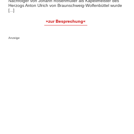
Nachfolger von Johann Rosenmüller als Kapellmeister des
Herzogs Anton Ulrich von Braunschweig-Wolfenbüttel wurde
[...]
»zur Besprechung«
Anzeige