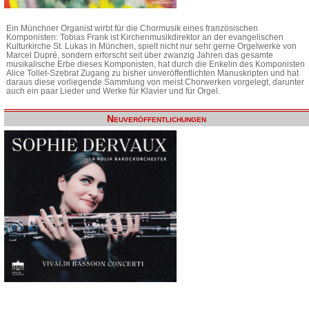
Ein Münchner Organist wirbt für die Chormusik eines französischen
Komponisten: Tobias Frank ist Kirchenmusikdirektor an der evangelischen
Kulturkirche St. Lukas in München, spielt nicht nur sehr gerne Orgelwerke von
Marcel Dupré, sondern erforscht seit über zwanzig Jahren das gesamte
musikalische Erbe dieses Komponisten, hat durch die Enkelin des Komponisten
Alice Tollet-Szebrat Zugang zu bisher unveröffentlichten Manuskripten und hat
daraus diese vorliegende Sammlung von meist Chorwerken vorgelegt, darunter
auch ein paar Lieder und Werke für Klavier und für Orgel.
Neuveröffentlichungen