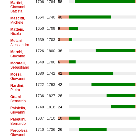
1706
1784
58
Martini
,
Giovanni
Battista
1664
1740
40
Mascitti
,
Michele
1650
1709
9
Matteis
,
Nicola
1639
1703
3
Melani
,
Alessandro
1726
1800
38
Merchi
,
Giacomo
1640
1706
6
Moratelli
,
Sebastiano
1680
1742
42
Mossi
,
Giovanni
1722
1793
42
Nardini
,
Pietro
1736
1827
28
Ottani
,
Bernardo
1740
1816
24
Paisiello
,
Giovanni
1637
1710
10
Pasquini
,
Bernardo
1710
1736
26
Pergolesi
,
Giovanni