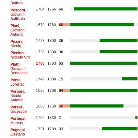
Battista
1704
1766
60
Pescetti
,
Giovanni
Battisata
1678
1760
60
Piani
,
Giovanni
Antonio
1728
1800
36
Piccini
,
Nicola
1728
1800
36
Piccinni
,
Niccolò Vito
1700
1763
63
Platti
,
Giovanni
Benedetto
1749
1838
15
Ponte
,
Lorenzo
1686
1768
64
Porpora
,
Nicola
Antonio
1680
1750
50
Porsile
,
Giuseppe
1762
1830
2
Portugal
,
Marcos
1731
1789
33
Pugnani
,
Gaetano