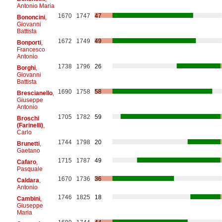
Antonio Maria
1670
1747
47
Bononcini
,
Giovanni
Battista
1672
1749
49
Bonporti
,
Francesco
Antonio
1738
1796
26
Borghi
,
Giovanni
Battista
1690
1758
58
Brescianello
,
Giuseppe
Antonio
1705
1782
59
Broschi
(Farinelli)
,
Carlo
1744
1798
20
Brunetti
,
Gaetano
1715
1787
49
Cafaro
,
Pasquale
1670
1736
36
Caldara
,
Antonio
1746
1825
18
Cambini
,
Giuseppe
Maria