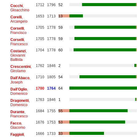
1712
1796
52
Cocchi
,
Gioacchino
1653
1713
13
Corelli
,
Arcangelo
1705
1778
59
Corselli
,
Francisco
1705
1778
59
Corselli
,
Francesco
1704
1778
60
Costanzi
,
Giovanni
Battista
1762
1846
2
Crescentini
,
Girolamo
1710
1805
54
Dall'Abaco
,
Joseph
1700
1764
64
Dall'Oglio
,
Domenico
1763
1846
1
Dragonetti
,
Domenico
1684
1755
55
Durante
,
Francesco
1676
1753
53
Facco
,
Giacomo
1666
1733
33
Faggioli
,