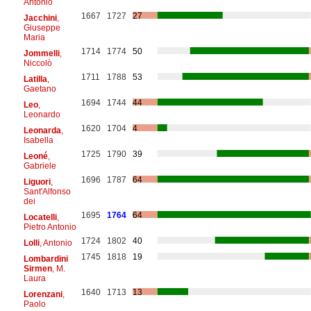
Antonio
1667
1727
27
Jacchini
,
Giuseppe
Maria
1714
1774
50
Jommelli
,
Niccolò
1711
1788
53
Latilla
,
Gaetano
1694
1744
44
Leo
,
Leonardo
1620
1704
4
Leonarda
,
Isabella
1725
1790
39
Leoné
,
Gabriele
1696
1787
64
Liguori
,
Sant'Alfonso
dei
1695
1764
64
Locatelli
,
Pietro Antonio
1724
1802
40
Lolli
, Antonio
1745
1818
19
Lombardini
Sirmen
, M.
Laura
1640
1713
13
Lorenzani
,
Paolo