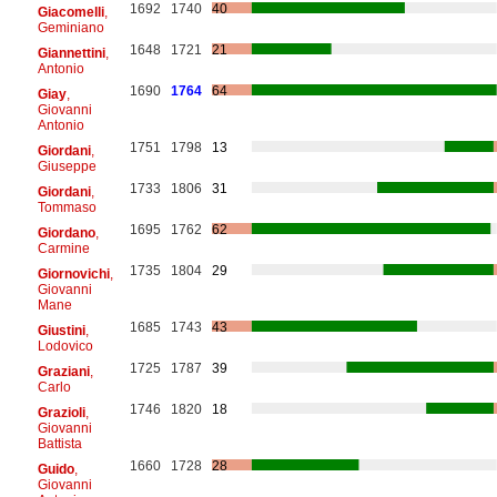
1692
1740
40
Giacomelli
,
Geminiano
1648
1721
21
Giannettini
,
Antonio
1690
1764
64
Giay
,
Giovanni
Antonio
1751
1798
13
Giordani
,
Giuseppe
1733
1806
31
Giordani
,
Tommaso
1695
1762
62
Giordano
,
Carmine
1735
1804
29
Giornovichi
,
Giovanni
Mane
1685
1743
43
Giustini
,
Lodovico
1725
1787
39
Graziani
,
Carlo
1746
1820
18
Grazioli
,
Giovanni
Battista
1660
1728
28
Guido
,
Giovanni