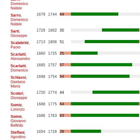
Domenico
Natale
1679
1744
44
Sarro
,
Domenico
Natale
1729
1802
35
Sarti
,
Giuseppe
1713
1806
51
Scalabrini
,
Paolo
1660
1725
25
Scarlatti
,
Alessandro
1685
1757
57
Scarlatti
,
Domenico
1698
1754
54
Schiassi
,
Gaetano
Maria
1720
1774
44
Scolari
,
Giuseppe
1688
1775
64
Somis
,
Lorenzo
1686
1763
63
Somis
,
Giovanni
Battista
1654
1728
28
Steffani
,
Agostino