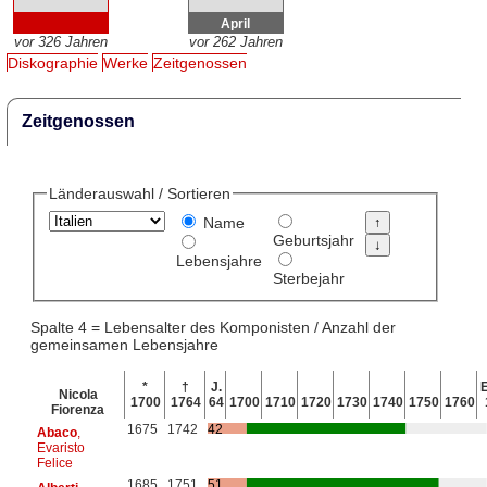
April
vor 326 Jahren
vor 262 Jahren
Diskographie
Werke
Zeitgenossen
Zeitgenossen
Länderauswahl / Sortieren
Name
Geburtsjahr
Lebensjahre
Sterbejahr
Spalte 4 = Lebensalter des Komponisten / Anzahl der
gemeinsamen Lebensjahre
*
†
J.
E
Nicola
1700
1764
64
1700
1710
1720
1730
1740
1750
1760
Fiorenza
1675
1742
42
Abaco
,
Evaristo
Felice
1685
1751
51