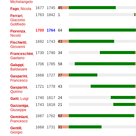
Michelangelo
1677
1745
45
Fago
, Nicola
1763
1842
1
Ferrari
,
Giacomo
Gotifredo
1700
1764
64
Fiorenza
,
Nicolò
1692
1743
43
Fischietti
,
Giovanni
1730
1790
34
Franceschini
,
Gaetano
1706
1785
58
Galuppi
,
Baldasare
1668
1727
27
Gasparini
,
Francesco
1721
1778
43
Gasparini
,
Quirino
1740
1817
24
Gatti
, Luigi
1743
1818
21
Gazzaniga
,
Giuseppe
1687
1762
62
Geminiani
,
Francesco
1668
1731
31
Gentili
,
Giorgio