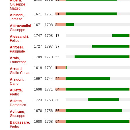
Alberti
,
Giuseppe
Matteo
1671
1751
51
Albinoni
,
Tomaso
1671
1708
8
Aldrovandini
,
Giuseppe
1747
1798
17
Alessandri
,
Felice
1727
1797
37
Anfossi
,
Pasquale
1709
1770
55
Araia
,
Francesco
1619
1701
1
Arresti
,
Giulio Cesare
1697
1744
44
Arrigoni
,
Carlo
1698
1771
64
Auletta
,
Pietro
1723
1753
30
Auletta
,
Domenico
1670
1756
56
Avitrano
,
Giuseppe
1680
1768
64
Baldassare
,
Pietro