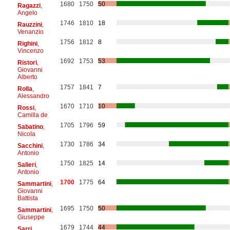
1680
1750
50
Ragazzi
,
Angelo
1746
1810
18
Rauzzini
,
Venanzio
1756
1812
8
Righini
,
Vincenzo
1692
1753
53
Ristori
,
Giovanni
Alberto
1757
1841
7
Rolla
,
Alessandro
1670
1710
10
Rossi
,
Camilla de
1705
1796
59
Sabatino
,
Nicola
1730
1786
34
Sacchini
,
Antonio
1750
1825
14
Salieri
,
Antonio
1700
1775
64
Sammartini
,
Giovanni
Battista
1695
1750
50
Sammartini
,
Giuseppe
1679
1744
44
Sarri
,