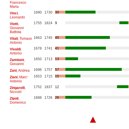
Francesco
Maria
1690
1730
30
Vinci
,
Leonardo
1755
1824
9
Viotti
,
Giovanni
Battista
1663
1745
45
Vitali
, Tomaso
Antonio
1678
1741
41
Vivaldi
,
Antonio
1650
1713
13
Zamboni
,
Giovanni
1696
1757
57
Zani
, Andrea
1653
1715
15
Ziani
, Marc'
Antonio
1752
1837
12
Zingarelli
,
Niccolò
1688
1726
26
Zipoli
,
Domenico
▲