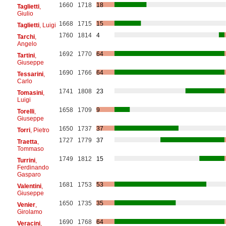
1660
1718
18
Taglietti
,
Giulio
1668
1715
15
Taglietti
, Luigi
1760
1814
4
Tarchi
,
Angelo
1692
1770
64
Tartini
,
Giuseppe
1690
1766
64
Tessarini
,
Carlo
1741
1808
23
Tomasini
,
Luigi
1658
1709
9
Torelli
,
Giuseppe
1650
1737
37
Torri
, Pietro
1727
1779
37
Traetta
,
Tommaso
1749
1812
15
Turrini
,
Ferdinando
Gasparo
1681
1753
53
Valentini
,
Giuseppe
1650
1735
35
Venier
,
Girolamo
1690
1768
64
Veracini
,