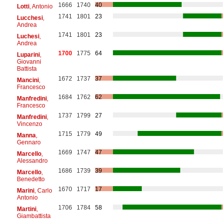
1666
1740
40
Lotti
, Antonio
1741
1801
23
Lucchesi
,
Andrea
1741
1801
23
Luchesi
,
Andrea
1700
1775
64
Luparini
,
Giovanni
Battista
1672
1737
37
Mancini
,
Francesco
1684
1762
62
Manfredini
,
Francesco
1737
1799
27
Manfredini
,
Vincenzo
1715
1779
49
Manna
,
Gennaro
1669
1747
47
Marcello
,
Alessandro
1686
1739
39
Marcello
,
Benedetto
1670
1717
17
Marini
, Carlo
Antonio
1706
1784
58
Martini
,
Giambattista