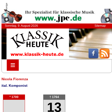
Anzeige
Sonntag, 9. August 2026
Sitemap
≡
≡
Nicola Fiorenza
ital. Komponist
* 1700
† 1764
13