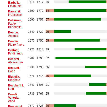
1718
1777
46
Barbella
,
Emanuele
1690
1772
64
Barsanti
,
Francesco
1690
1757
57
Bellinzani
,
Paolo
Benedetto
1640
1720
20
Bembo
,
Antonia
1675
1755
55
Bencini
,
Pietro Paolo
1725
1813
39
Bertoni
,
Ferdinando
1702
1793
62
Besozzi
,
Alessandro
1738
1798
26
Besozzi
,
Carlo
1676
1745
45
Bigaglia
,
Diogenio
1743
1805
21
Boccherini
,
Luigi
1739
1767
25
Bon di
Venezia
,
Anna
1677
1726
26
Bononcini
,