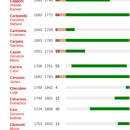
1680
1744
44
Capponi
,
Abbate
Ranieri
1690
1772
64
Carbonelli
,
Giovanni
Stefano
1640
1709
9
Caresana
,
Cristofaro
1692
1785
64
Carpani
,
Gaetano
1652
1719
19
Casini
,
Giovanni
Maria
1706
1761
55
Cecere
,
Carlo
1682
1783
64
Cervetto
,
James
1760
1842
4
Cherubini
,
Luigi
1749
1801
15
Cimarosa
,
Domenico
1724
1808
40
Cirri
,
Giovanni
Battista
1752
1832
12
Clementi
,
Muzio