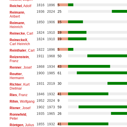
1816
1896
5
Reichel
, Adolf
1936
2024
25
Reimann
,
Aribert
1850
1906
15
Reimann
,
Heinrich
1824
1910
19
Reinecke
, Carl
1824
1910
19
ReineckeX
,
Carl Heinrich
1822
1896
5
Reinthaler
, Carl
1911
1968
50
Reizenstein
,
Franz
1868
1934
43
Renner
, Josef
1900
1985
61
Reutter
,
Hermann
1931
2019
30
Richter
, Kurt
Dietmar
1846
1932
41
Ries
, Franz
1952
2024
9
Rihm
, Wolfgang
1902
1973
59
Rixner
, Josef
1935
1965
26
Ronnefeld
,
Peter
1855
1932
41
Röntgen
, Julius