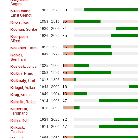
August
1901
1975
60
Klussmann
,
Ernst Gernot
1853
1916
25
Knorr
, Iwan
1930
2009
31
Kochan
, Günter
1926
2022
35
Koerppen
,
Alfred
1853
1926
35
Koessler
, Hans
1849
1927
36
Köhler
,
Bernhard
1825
1905
14
Kosleck
, Julius
1853
1926
35
Kößler
, Hans
1812
1893
2
Koßmaly
, Carl
1943
2003
18
Kriegel
, Volker
1849
1904
13
Krug
, Arnold
1914
1996
47
Kubelík
, Rafael
1818
1896
5
Kufferath
,
Ferdinand
1929
2022
32
Kühn
, Rolf
1914
2001
47
Kukuck
,
Felicitas
1885
1953
62