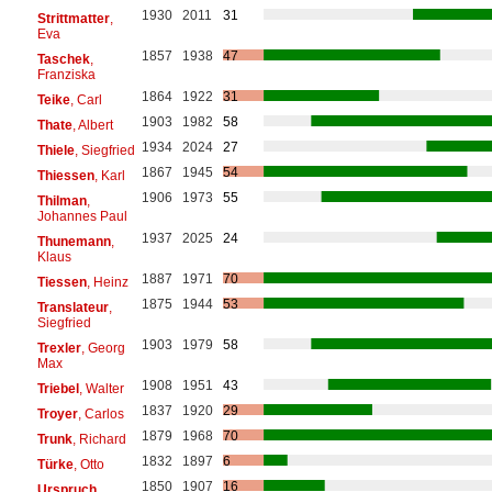
1930
2011
31
Strittmatter
,
Eva
1857
1938
47
Taschek
,
Franziska
1864
1922
31
Teike
, Carl
1903
1982
58
Thate
, Albert
1934
2024
27
Thiele
, Siegfried
1867
1945
54
Thiessen
, Karl
1906
1973
55
Thilman
,
Johannes Paul
1937
2025
24
Thunemann
,
Klaus
1887
1971
70
Tiessen
, Heinz
1875
1944
53
Translateur
,
Siegfried
1903
1979
58
Trexler
, Georg
Max
1908
1951
43
Triebel
, Walter
1837
1920
29
Troyer
, Carlos
1879
1968
70
Trunk
, Richard
1832
1897
6
Türke
, Otto
1850
1907
16
Urspruch
,