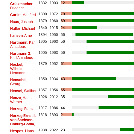
1832
1903
12
Grützmacher
,
Friedrich
1890
1972
70
Gurlitt
, Manfred
1879
1960
69
Haas
, Joseph
1840
1915
24
Haller
, Michael
1894
1950
56
hansen
, Arno
1905
1963
56
Hartmann
, Karl
Amadeus
1905
1963
56
Hartmann 2
,
Karl Amadeus
1879
1952
61
Heckel
,
Wilhelm
Hermann
1850
1934
43
Henschel
,
Georg
1857
1956
65
Hensel
, Walther
1926
2012
35
Henze
, Hans
Werner
1917
1986
44
Herzog
, Franz
1818
1893
2
Herzog Ernst II.
von Sachsen-
Coburg-Gotha
,
1938
2022
23
Hespos
, Hans-