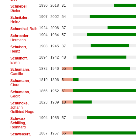
1930
2018
31
Schnebel
,
Dieter
1907
2002
54
Schnitzler
,
Heinz
1924
2006
37
Schonthal
, Ruth
1904
1984
57
Schroeder
,
Hermann
1908
1945
37
Schubert
,
Heinz
1894
1942
48
Schulhoff
,
Erwin
1872
1946
55
Schumann
,
Camillo
1819
1896
5
Schumann
,
Clara
1866
1952
61
Schumann
,
Georg
1823
1909
18
Schuncke
,
Johann
Gottfried Hugo
1904
1985
57
Schwarz-
Schilling
,
Reinhard
1887
1957
66
Schweikert
,