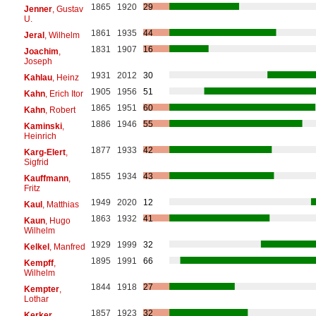
1865
1920
29
Jenner
, Gustav
U.
1861
1935
44
Jeral
, Wilhelm
1831
1907
16
Joachim
,
Joseph
1931
2012
30
Kahlau
, Heinz
1905
1956
51
Kahn
, Erich Itor
1865
1951
60
Kahn
, Robert
1886
1946
55
Kaminski
,
Heinrich
1877
1933
42
Karg-Elert
,
Sigfrid
1855
1934
43
Kauffmann
,
Fritz
1949
2020
12
Kaul
, Matthias
1863
1932
41
Kaun
, Hugo
Wilhelm
1929
1999
32
Kelkel
, Manfred
1895
1991
66
Kempff
,
Wilhelm
1844
1918
27
Kempter
,
Lothar
1857
1923
32
Kerker
,