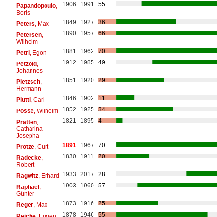
1906
1991
55
Papandopoulo
,
Boris
1849
1927
36
Peters
, Max
1890
1957
66
Petersen
,
Wilhelm
1881
1962
70
Petri
, Egon
1912
1985
49
Petzold
,
Johannes
1851
1920
29
Pietzsch
,
Hermann
1846
1902
11
Piutti
, Carl
1852
1925
34
Posse
, Wilhelm
1821
1895
4
Pratten
,
Catharina
Josepha
1891
1967
70
Protze
, Curt
1830
1911
20
Radecke
,
Robert
1933
2017
28
Ragwitz
, Erhard
1903
1960
57
Raphael
,
Günter
1873
1916
25
Reger
, Max
1878
1946
55
Reiche
, Eugen