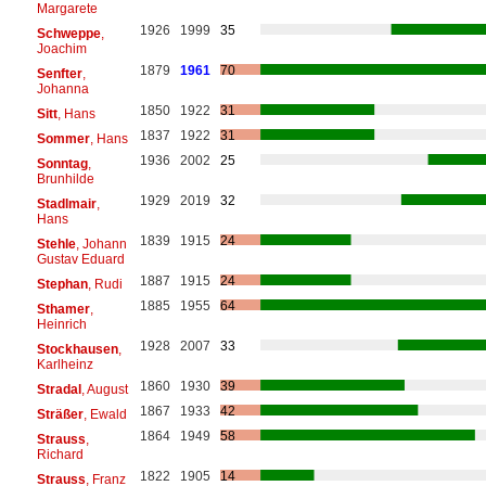
Margarete
1926
1999
35
Schweppe
,
Joachim
1879
1961
70
Senfter
,
Johanna
1850
1922
31
Sitt
, Hans
1837
1922
31
Sommer
, Hans
1936
2002
25
Sonntag
,
Brunhilde
1929
2019
32
Stadlmair
,
Hans
1839
1915
24
Stehle
, Johann
Gustav Eduard
1887
1915
24
Stephan
, Rudi
1885
1955
64
Sthamer
,
Heinrich
1928
2007
33
Stockhausen
,
Karlheinz
1860
1930
39
Stradal
, August
1867
1933
42
Sträßer
, Ewald
1864
1949
58
Strauss
,
Richard
1822
1905
14
Strauss
, Franz