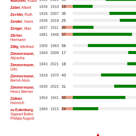
Wüsthoff
, Klaus
1834
1910
19
Zabel
, Albert
1926
2007
35
Zechlin
, Ruth
1936
2019
25
Zender
, Hans
1837
1911
20
Zenger
, Max
1881
1948
57
Zilcher
,
Hermann
1905
1963
56
Zillig
, Winfried
1944
2009
17
Zimmermann
,
Aljoscha
1943
2021
18
Zimmermann
,
Udo
1918
1970
43
Zimmermann
,
Bernd-Alois
1930
2022
31
Zimmermann
,
Heinz Werner
1854
1941
50
Zöllner
,
Heinrich
1884
1915
24
zu Eulenburg
,
Sigwart Botho
Philipp August
▲