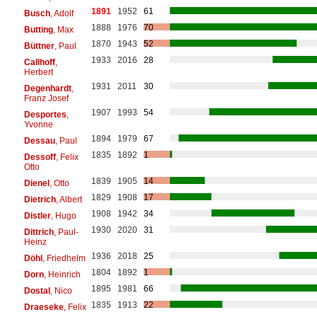
1891
1952
61
Busch
, Adolf
1888
1976
70
Butting
, Max
1870
1943
52
Büttner
, Paul
1933
2016
28
Callhoff
,
Herbert
1931
2011
30
Degenhardt
,
Franz Josef
1907
1993
54
Desportes
,
Yvonne
1894
1979
67
Dessau
, Paul
1835
1892
1
Dessoff
, Felix
Otto
1839
1905
14
Dienel
, Otto
1829
1908
17
Dietrich
, Albert
1908
1942
34
Distler
, Hugo
1930
2020
31
Dittrich
, Paul-
Heinz
1936
2018
25
Döhl
, Friedhelm
1804
1892
1
Dorn
, Heinrich
1895
1981
66
Dostal
, Nico
1835
1913
22
Draeseke
, Felix