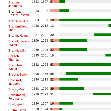
1833
1897
6
Brahms
,
Johannes
1833
1902
11
Brambach
,
Caspar Joseph
1883
1963
70
Brand
, Gustav
1948
2012
13
Brandmüller
,
Theo
1931
2001
30
Brandt
, Helmut
1869
1923
32
Brandt
, Vassily
(Willy)
1869
1923
32
Brandt
, Willy
1945
2001
16
Brasch
,
Thomas
1882
1954
63
Braunfels
,
Walter
1898
1956
58
Brecht
, Bertolt
1840
1913
22
Bronsart
,
Ingeborg
1838
1920
29
Bruch
, Max
1930
2023
31
Bruckmann
,
Ferdinand
1846
1907
16
Brüll
, Ignaz
1830
1894
3
Bülow
, Hans