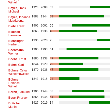
Wilhelm
1928
2008
33
Beyer
, Frank
Michael
1888
1944
53
Beyer
, Johanna
Magdalena
1906
2001
55
Biebl
, Franz
1868
1936
45
Bischoff
,
Hermann
1936
2020
25
Blendinger
,
Herbert
1900
1993
61
Bochmann
,
Werner
1880
1938
47
Boehe
, Ernst
1844
1920
29
Bohm
, Carl
1870
1938
47
Böhme
, Oskar
Wilhelmowitsch
1843
1915
24
Böhme
,
Heinrich
Wilhelm
1906
1944
38
Borck
, Edmund
1865
1945
54
Bose
, Fritz von
1927
2019
34
Böttcher
,
Martin