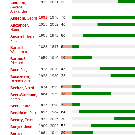
1935
2021
26
Albrecht
,
George
Alexander
1891
1976
70
Albrecht
, Georg
1915
2012
46
Alexander
,
Haim
1901
1972
60
Apostel
, Hans
Erich
1828
1897
6
Bargiel
,
Woldemar
1859
1910
19
Bartmuß
,
Richard
1918
2010
43
Baur
, Jürg
1928
1980
33
Bausznern
,
Dietrich von
1834
1899
8
Becker
, Albert
1864
1929
38
Beer-Walbrunn
,
Anton
1837
1898
7
Behr
, Franz
1897
1984
64
Ben-Haim
, Paul
1931
2015
30
Benary
, Peter
1909
2002
52
Berger
, Jean
1861
1911
20
Berger
,