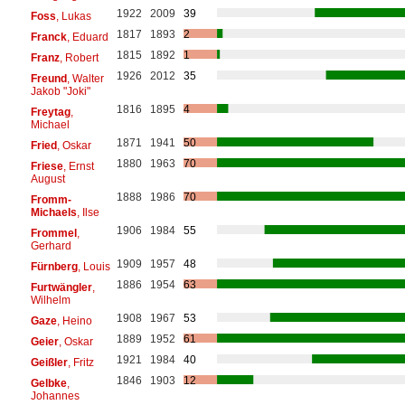
1922
2009
39
Foss
, Lukas
1817
1893
2
Franck
, Eduard
1815
1892
1
Franz
, Robert
1926
2012
35
Freund
, Walter
Jakob "Joki"
1816
1895
4
Freytag
,
Michael
1871
1941
50
Fried
, Oskar
1880
1963
70
Friese
, Ernst
August
1888
1986
70
Fromm-
Michaels
, Ilse
1906
1984
55
Frommel
,
Gerhard
1909
1957
48
Fürnberg
, Louis
1886
1954
63
Furtwängler
,
Wilhelm
1908
1967
53
Gaze
, Heino
1889
1952
61
Geier
, Oskar
1921
1984
40
Geißler
, Fritz
1846
1903
12
Gelbke
,
Johannes