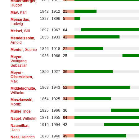
Mauersberger
,
Rudolf
1842
1912
21
May
, Karl
1827
1896
5
Meinardus
,
Ludwig
1897
1967
64
Meisel
, Will
1855
1933
42
Mendelssohn
,
Arnold
1846
1918
27
Menter
, Sophie
1936
1966
25
Meyer
,
Wolfgang
Sebastian
1850
1927
36
Meyer-
Olbersleben
,
Max
1863
1943
52
Middelschulte
,
Wilhelm
1854
1925
34
Moszkowski
,
Moritz
1925
1966
36
Müller
, Inge
1871
1955
64
Nagel
, Wilhelm
1919
1994
42
Naumilkat
,
Hans
1870
1940
49
Neal
, Heinrich