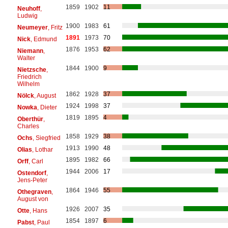
1859
1902
11
Neuhoff
,
Ludwig
1900
1983
61
Neumeyer
, Fritz
1891
1973
70
Nick
, Edmund
1876
1953
62
Niemann
,
Walter
1844
1900
9
Nietzsche
,
Friedrich
Wilhelm
1862
1928
37
Nölck
, August
1924
1998
37
Nowka
, Dieter
1819
1895
4
Oberthür
,
Charles
1858
1929
38
Ochs
, Siegfried
1913
1990
48
Olias
, Lothar
1895
1982
66
Orff
, Carl
1944
2006
17
Ostendorf
,
Jens-Peter
1864
1946
55
Othegraven
,
August von
1926
2007
35
Otte
, Hans
1854
1897
6
Pabst
, Paul