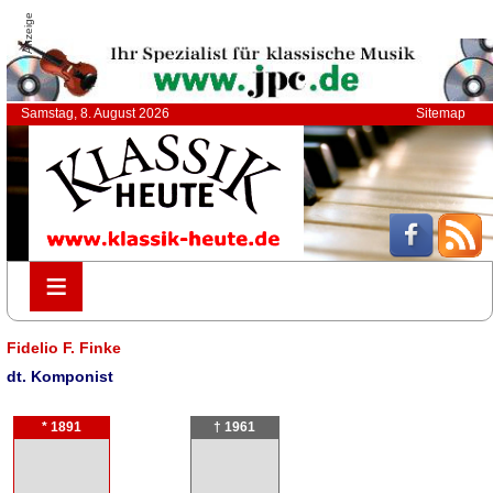
Anzeige
Samstag, 8. August 2026
Sitemap
≡
≡
Fidelio F. Finke
dt. Komponist
* 1891
† 1961