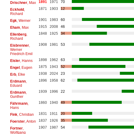
1891
1971
70
Drischner
, Max
1871
1903
12
Eckhold
,
Richard
1901
1983
60
Egk
, Werner
1915
2008
46
Eham
, Max
1848
1925
34
Eilenberg
,
Richard
1908
1981
53
Eisbrenner
,
Werner
Friedrich Emil
1898
1962
63
Eisler
, Hanns
1875
1943
52
Engel
, Eugen
1938
2024
23
Erb
, Elke
1896
1958
62
Erdmann
,
Eduard
1939
1996
22
Erdmann
,
Gunther
1860
1940
49
Fährmann
,
Hans
1831
1911
20
Fink
, Christian
1837
1926
35
Foerster
, Anton
1907
1987
54
Fortner
,
Wolfgang