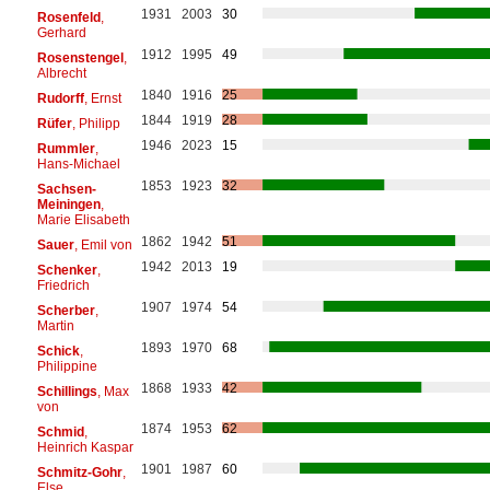
1931
2003
30
Rosenfeld
,
Gerhard
1912
1995
49
Rosenstengel
,
Albrecht
1840
1916
25
Rudorff
, Ernst
1844
1919
28
Rüfer
, Philipp
1946
2023
15
Rummler
,
Hans-Michael
1853
1923
32
Sachsen-
Meiningen
,
Marie Elisabeth
1862
1942
51
Sauer
, Emil von
1942
2013
19
Schenker
,
Friedrich
1907
1974
54
Scherber
,
Martin
1893
1970
68
Schick
,
Philippine
1868
1933
42
Schillings
, Max
von
1874
1953
62
Schmid
,
Heinrich Kaspar
1901
1987
60
Schmitz-Gohr
,
Else