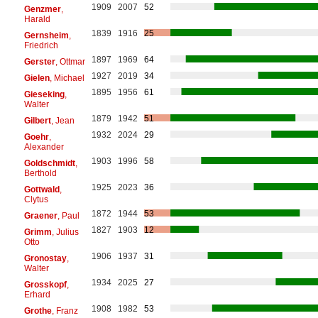
1909
2007
52
Genzmer
,
Harald
1839
1916
25
Gernsheim
,
Friedrich
1897
1969
64
Gerster
, Ottmar
1927
2019
34
Gielen
, Michael
1895
1956
61
Gieseking
,
Walter
1879
1942
51
Gilbert
, Jean
1932
2024
29
Goehr
,
Alexander
1903
1996
58
Goldschmidt
,
Berthold
1925
2023
36
Gottwald
,
Clytus
1872
1944
53
Graener
, Paul
1827
1903
12
Grimm
, Julius
Otto
1906
1937
31
Gronostay
,
Walter
1934
2025
27
Grosskopf
,
Erhard
1908
1982
53
Grothe
, Franz