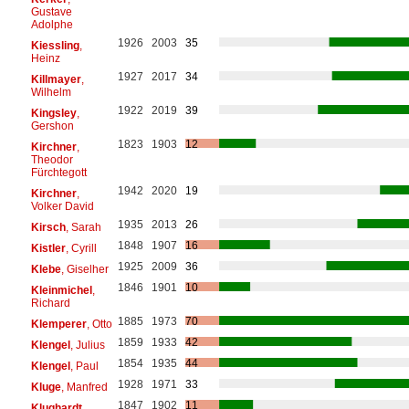
Gustave
Adolphe
1926
2003
35
Kiessling
,
Heinz
1927
2017
34
Killmayer
,
Wilhelm
1922
2019
39
Kingsley
,
Gershon
1823
1903
12
Kirchner
,
Theodor
Fürchtegott
1942
2020
19
Kirchner
,
Volker David
1935
2013
26
Kirsch
, Sarah
1848
1907
16
Kistler
, Cyrill
1925
2009
36
Klebe
, Giselher
1846
1901
10
Kleinmichel
,
Richard
1885
1973
70
Klemperer
, Otto
1859
1933
42
Klengel
, Julius
1854
1935
44
Klengel
, Paul
1928
1971
33
Kluge
, Manfred
1847
1902
11
Klughardt
,