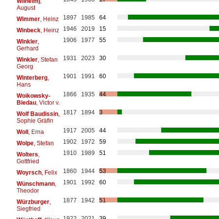
Wilhelmj
,
August
1897
1985
64
Wimmer
, Heinz
1946
2019
15
Winbeck
, Heinz
1906
1977
55
Winkler
,
Gerhard
1931
2023
30
Winkler
, Stefan
Georg
1901
1991
60
Winterberg
,
Hans
1866
1935
44
Woikowsky-
Biedau
, Victor v.
1817
1894
3
Wolf Baudissin
,
Sophie Gräfin
1917
2005
44
Woll
, Erna
1902
1972
59
Wolpe
, Stefan
1910
1989
51
Wolters
,
Gottfried
1860
1944
53
Woyrsch
, Felix
1901
1992
60
Wünschmann
,
Theodor
1877
1942
51
Würzburger
,
Siegfried
1922
2021
39