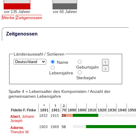
vor 135 Jahren
vor 65 Jahren
Werke
Zeitgenossen
Zeitgenossen
Länderauswahl / Sortieren
Name
Geburtsjahr
Lebensjahre
Sterbejahr
Spalte 4 = Lebensalter des Komponisten / Anzahl der
gemeinsamen Lebensjahre
*
†
J.
Fidelio F. Finke
1891
1961
70
1890
1900
1910
1920
1930
1940
195
1832
1915
24
Abert
, Johann
Joseph
1903
1969
58
Adorno
,
Theodor W.