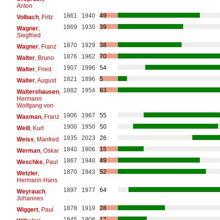
Anton
1861
1940
49
Volbach
, Fritz
1869
1930
39
Wagner
,
Siegfried
1870
1929
38
Wagner
, Franz
1876
1962
70
Walter
, Bruno
1907
1996
54
Walter
, Fried
1821
1896
5
Walter
, August
1882
1954
63
Waltershausen
,
Hermann
Wolfgang von
1906
1967
55
Waxman
, Franz
1900
1950
50
Weill
, Kurt
1935
2023
26
Weiss
, Manfred
1840
1906
15
Werman
, Oskar
1867
1940
49
Weschke
, Paul
1870
1943
52
Wetzler
,
Hermann Hans
1897
1977
64
Weyrauch
,
Johannes
1878
1919
28
Wiggert
, Paul
1845
1908
17