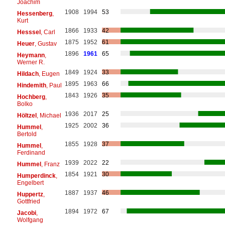
Joachim
1908
1994
53
Hessenberg
,
Kurt
1866
1933
42
Hesssel
, Carl
1875
1952
61
Heuer
, Gustav
1896
1961
65
Heymann
,
Werner R.
1849
1924
33
Hildach
, Eugen
1895
1963
66
Hindemith
, Paul
1843
1926
35
Hochberg
,
Bolko
1936
2017
25
Höltzel
, Michael
1925
2002
36
Hummel
,
Bertold
1855
1928
37
Hummel
,
Ferdinand
1939
2022
22
Hummel
, Franz
1854
1921
30
Humperdinck
,
Engelbert
1887
1937
46
Huppertz
,
Gottfried
1894
1972
67
Jacobi
,
Wolfgang