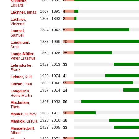
Künneke
,
Eduard
1807
1895
4
Lachner
, Ignaz
1807
1893
2
Lachner
,
Vinzenz
1884
1942
51
Lampel
,
Samuel
1887
1966
70
Landmann
,
Arno
1850
1926
35
Lange-Müller
,
Peter Erasmus
1928
2013
33
Lehrndorfer
,
Franz
1920
1974
41
Leimer
, Kurt
1866
1946
55
Lincke
, Paul
1937
2014
24
Longquich
,
Heinz Martin
1897
1953
56
Mackeben
,
Theo
1860
1911
20
Mahler
, Gustav
1923
2016
38
Mamlok
, Ursula
1928
2005
33
Mangelsdorff
,
Albert
1889
1971
70