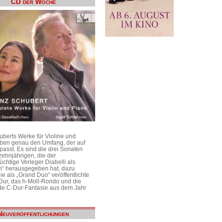
CD der Woche
uberts Werke für Violine und
aben genau den Umfang, der auf
passt. Es sind die drei Sonaten
ehnjährigen, die der
üchtige Verleger Diabelli als
n“ herausgegeben hat, dazu
e als „Grand Duo“ veröffentlichte
Dur, das h-Moll-Rondo und die
e C-Dur-Fantasie aus dem Jahr
Neuveröffentlichungen