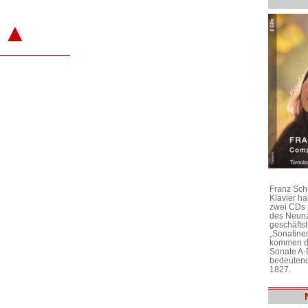
▲
Franz Sch
Klavier h
zwei CDs 
des Neunz
geschäftst
„Sonatine
kommen di
Sonate A-
bedeutend
1827.