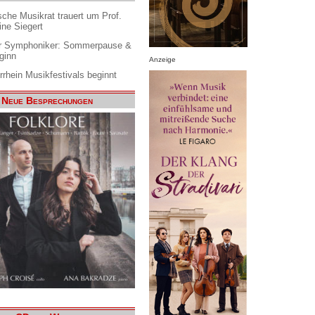
che Musikrat trauert um Prof.
ine Siegert
 Symphoniker: Sommerpause &
ginn
Anzeige
rrhein Musikfestivals beginnt
Neue Besprechungen