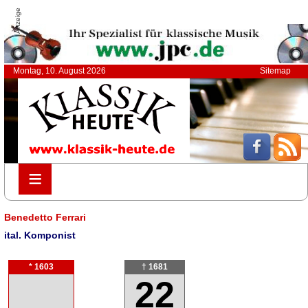
Anzeige
Montag, 10. August 2026
Sitemap
≡
≡
Benedetto Ferrari
ital. Komponist
* 1603
† 1681
22