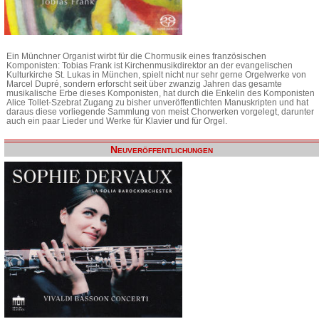
Ein Münchner Organist wirbt für die Chormusik eines französischen
Komponisten: Tobias Frank ist Kirchenmusikdirektor an der evangelischen
Kulturkirche St. Lukas in München, spielt nicht nur sehr gerne Orgelwerke von
Marcel Dupré, sondern erforscht seit über zwanzig Jahren das gesamte
musikalische Erbe dieses Komponisten, hat durch die Enkelin des Komponisten
Alice Tollet-Szebrat Zugang zu bisher unveröffentlichten Manuskripten und hat
daraus diese vorliegende Sammlung von meist Chorwerken vorgelegt, darunter
auch ein paar Lieder und Werke für Klavier und für Orgel.
Neuveröffentlichungen