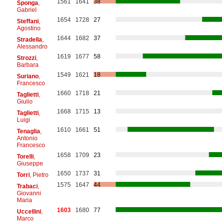
1561
1641
38
Sponga
,
Gabriel
1654
1728
27
Steffani
,
Agostino
1644
1682
37
Stradella
,
Alessandro
1619
1677
58
Strozzi
,
Barbara
1549
1621
18
Suriano
,
Francesco
1660
1718
21
Taglietti
,
Giulio
1668
1715
13
Taglietti
,
Luigi
1610
1661
51
Tenaglia
,
Antonio
Francesco
1658
1709
23
Torelli
,
Giuseppe
1650
1737
31
Torri
, Pietro
1575
1647
44
Trabaci
,
Giovanni
Maria
1603
1680
77
Uccellini
,
Marco