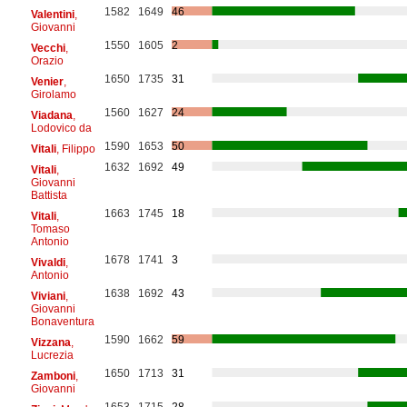
1582
1649
46
Valentini
,
Giovanni
1550
1605
2
Vecchi
,
Orazio
1650
1735
31
Venier
,
Girolamo
1560
1627
24
Viadana
,
Lodovico da
1590
1653
50
Vitali
, Filippo
1632
1692
49
Vitali
,
Giovanni
Battista
1663
1745
18
Vitali
,
Tomaso
Antonio
1678
1741
3
Vivaldi
,
Antonio
1638
1692
43
Viviani
,
Giovanni
Bonaventura
1590
1662
59
Vizzana
,
Lucrezia
1650
1713
31
Zamboni
,
Giovanni
1653
1715
28