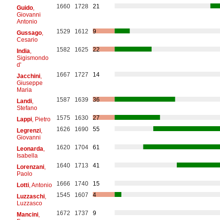
1660
1728
21
Guido
,
Giovanni
Antonio
1529
1612
9
Gussago
,
Cesario
1582
1625
22
India
,
Sigismondo
d'
1667
1727
14
Jacchini
,
Giuseppe
Maria
1587
1639
36
Landi
,
Stefano
1575
1630
27
Lappi
, Pietro
1626
1690
55
Legrenzi
,
Giovanni
1620
1704
61
Leonarda
,
Isabella
1640
1713
41
Lorenzani
,
Paolo
1666
1740
15
Lotti
, Antonio
1545
1607
4
Luzzaschi
,
Luzzasco
1672
1737
9
Mancini
,