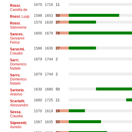
1670
1710
11
Rossi
,
Camilla de
1598
1653
50
Rossi
, Luigi
1570
1630
27
Rossi
,
Salomone
1600
1679
76
Sances
,
Giovanni
Felice
1586
1630
27
Saracini
,
Claudio
1679
1744
2
Sarri
,
Domenico
Natale
1679
1744
2
Sarro
,
Domenico
Natale
1630
1680
50
Sartorio
,
Antonio
1660
1725
21
Scarlatti
,
Alessandro
1570
1619
16
Sessa
,
Claudia
1567
1635
32
Signoretti
,
Aurelio