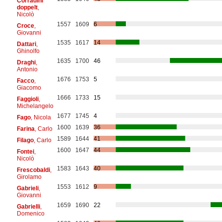
Corradini
doppelt
,
Nicolò
1557
1609
6
Croce
,
Giovanni
1535
1617
14
Dattari
,
Ghinolfo
1635
1700
46
Draghi
,
Antonio
1676
1753
5
Facco
,
Giacomo
1666
1733
15
Faggioli
,
Michelangelo
1677
1745
4
Fago
, Nicola
1600
1639
36
Farina
, Carlo
1589
1644
41
Filago
, Carlo
1600
1647
44
Fontei
,
Nicolò
1583
1643
40
Frescobaldi
,
Girolamo
1553
1612
9
Gabrieli
,
Giovanni
1659
1690
22
Gabrielli
,
Domenico