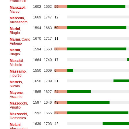
Francesco
1602
1662
59
Marazzoli
,
Marco
1669
1747
12
Marcello
,
Alessandro
1594
1663
60
Marini
,
Biagio
1670
1717
11
Marini
, Carlo
Antonio
1594
1663
60
Marini
,
Biagio
1664
1740
17
Mascitti
,
Michele
1550
1609
6
Massaino
,
Tiburtio
1650
1709
31
Matteis
,
Nicola
1565
1627
24
Mayone
,
Ascanio
1597
1646
43
Mazzocchi
,
Virgilio
1592
1665
62
Mazzocchi
,
Domenico
1639
1703
42
Melani
,
Alessandro