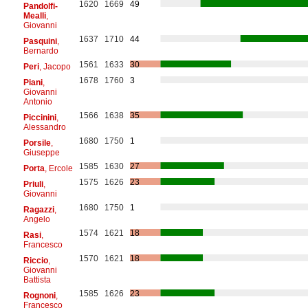
1620
1669
49
Pandolfi-
Mealli
,
Giovanni
1637
1710
44
Pasquini
,
Bernardo
1561
1633
30
Peri
, Jacopo
1678
1760
3
Piani
,
Giovanni
Antonio
1566
1638
35
Piccinini
,
Alessandro
1680
1750
1
Porsile
,
Giuseppe
1585
1630
27
Porta
, Ercole
1575
1626
23
Priuli
,
Giovanni
1680
1750
1
Ragazzi
,
Angelo
1574
1621
18
Rasi
,
Francesco
1570
1621
18
Riccio
,
Giovanni
Battista
1585
1626
23
Rognoni
,
Francesco