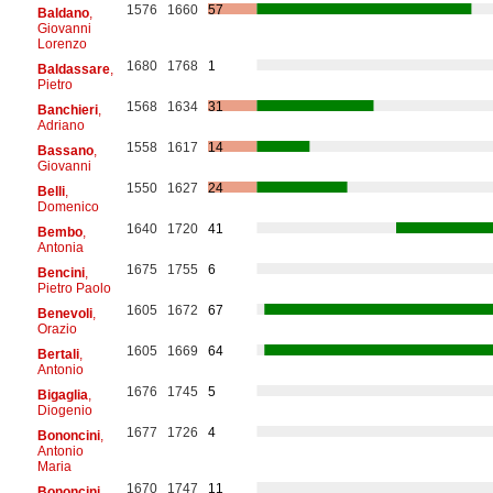
1576
1660
57
Baldano
,
Giovanni
Lorenzo
1680
1768
1
Baldassare
,
Pietro
1568
1634
31
Banchieri
,
Adriano
1558
1617
14
Bassano
,
Giovanni
1550
1627
24
Belli
,
Domenico
1640
1720
41
Bembo
,
Antonia
1675
1755
6
Bencini
,
Pietro Paolo
1605
1672
67
Benevoli
,
Orazio
1605
1669
64
Bertali
,
Antonio
1676
1745
5
Bigaglia
,
Diogenio
1677
1726
4
Bononcini
,
Antonio
Maria
1670
1747
11
Bononcini
,