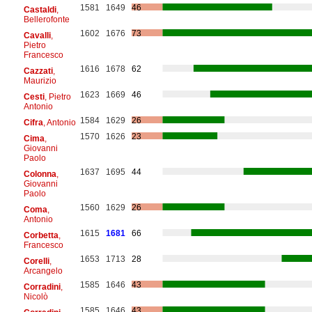
1581
1649
46
Castaldi
,
Bellerofonte
1602
1676
73
Cavalli
,
Pietro
Francesco
1616
1678
62
Cazzati
,
Maurizio
1623
1669
46
Cesti
, Pietro
Antonio
1584
1629
26
Cifra
, Antonio
1570
1626
23
Cima
,
Giovanni
Paolo
1637
1695
44
Colonna
,
Giovanni
Paolo
1560
1629
26
Coma
,
Antonio
1615
1681
66
Corbetta
,
Francesco
1653
1713
28
Corelli
,
Arcangelo
1585
1646
43
Corradini
,
Nicolò
1585
1646
43