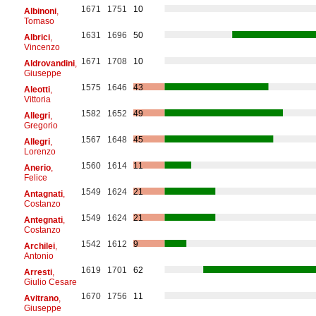
1671
1751
10
Albinoni
,
Tomaso
1631
1696
50
Albrici
,
Vincenzo
1671
1708
10
Aldrovandini
,
Giuseppe
1575
1646
43
Aleotti
,
Vittoria
1582
1652
49
Allegri
,
Gregorio
1567
1648
45
Allegri
,
Lorenzo
1560
1614
11
Anerio
,
Felice
1549
1624
21
Antagnati
,
Costanzo
1549
1624
21
Antegnati
,
Costanzo
1542
1612
9
Archilei
,
Antonio
1619
1701
62
Arresti
,
Giulio Cesare
1670
1756
11
Avitrano
,
Giuseppe