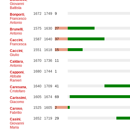
Giovanni
Battista
1672
1749
9
Bonporti
,
Francesco
Antonio
1575
1630
27
Brunelli
,
Antonio
1587
1640
37
Caccini
,
Francesca
1551
1618
15
Caccini
,
Giulio
1670
1736
11
Caldara
,
Antonio
1680
1744
1
Capponi
,
Abbate
Ranieri
1640
1709
41
Caresana
,
Cristofaro
1605
1674
69
Carissimi
,
Giacomo
1525
1605
2
Caroso
,
Fabritio
1652
1719
29
Casini
,
Giovanni
Maria