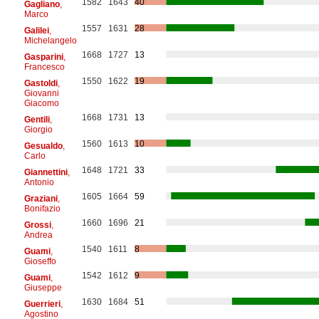
1582
1643
40
Gagliano
,
Marco
1557
1631
28
Galilei
,
Michelangelo
1668
1727
13
Gasparini
,
Francesco
1550
1622
19
Gastoldi
,
Giovanni
Giacomo
1668
1731
13
Gentili
,
Giorgio
1560
1613
10
Gesualdo
,
Carlo
1648
1721
33
Giannettini
,
Antonio
1605
1664
59
Graziani
,
Bonifazio
1660
1696
21
Grossi
,
Andrea
1540
1611
8
Guami
,
Gioseffo
1542
1612
9
Guami
,
Giuseppe
1630
1684
51
Guerrieri
,
Agostino