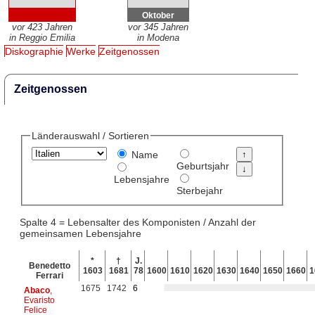
Oktober
vor 423 Jahren
vor 345 Jahren
in Reggio Emilia
in Modena
Diskographie
Werke
Zeitgenossen
Zeitgenossen
Länderauswahl / Sortieren
Name
Geburtsjahr
Lebensjahre
Sterbejahr
Spalte 4 = Lebensalter des Komponisten / Anzahl der
gemeinsamen Lebensjahre
*
†
J.
Benedetto
1603
1681
78
1600
1610
1620
1630
1640
1650
1660
1
Ferrari
1675
1742
6
Abaco
,
Evaristo
Felice