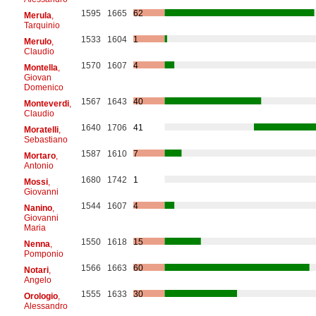
1595
1665
62
Merula
,
Tarquinio
1533
1604
1
Merulo
,
Claudio
1570
1607
4
Montella
,
Giovan
Domenico
1567
1643
40
Monteverdi
,
Claudio
1640
1706
41
Moratelli
,
Sebastiano
1587
1610
7
Mortaro
,
Antonio
1680
1742
1
Mossi
,
Giovanni
1544
1607
4
Nanino
,
Giovanni
Maria
1550
1618
15
Nenna
,
Pomponio
1566
1663
60
Notari
,
Angelo
1555
1633
30
Orologio
,
Alessandro