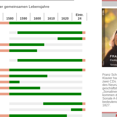
 der gemeinsamen Lebensjahre
Eintr.
0
1580
1590
1600
1610
1620
24
Franz Sch
Klavier h
zwei CDs 
des Neunz
geschäftst
„Sonatine
kommen di
Sonate A-
bedeutend
1827.