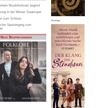
rrhein Musikfestivals beginnt
rung in der Wiener Staatsoper
en zum Schluss
Anzeige
scher Spaziergang zum
rt
Neue Besprechungen