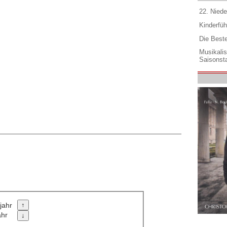
22. Niede
Kinderfüh
Die Best
Musikali
Saisonsta
jahr
ahr