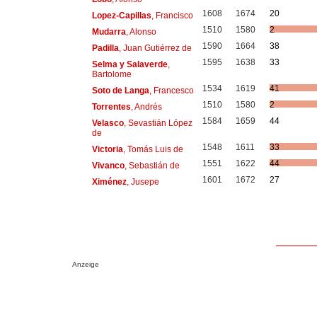
1608
1674
20
Lopez-Capillas
, Francisco
1510
1580
2
Mudarra
, Alonso
1590
1664
38
Padilla
, Juan Gutiérrez de
1595
1638
33
Selma y Salaverde
,
Bartolome
1534
1619
41
Soto de Langa
, Francesco
1510
1580
2
Torrentes
, Andrés
1584
1659
44
Velasco
, Sevastián López
de
1548
1611
33
Victoria
, Tomás Luis de
1551
1622
44
Vivanco
, Sebastián de
1601
1672
27
Ximénez
, Jusepe
Anzeige