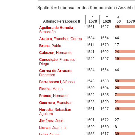
Spalte 4 = Lebensalter des Komponisten / Anzahl
*
†
J.
Alfonso Ferrabosco II
1578
1628
50
157
1561
1627
49
Aguilera de Heredia
,
Sebastián
1584
1654
44
Arauxo
, Francisco Correa
1611
1679
17
Bruna
, Pablo
1541
1602
24
Cabezón
, Hernando
1549
1597
19
Conceição
, Francisco
Diego
1584
1654
44
Correa de Arrauxo
,
Francisco
1543
1688
50
Ferrabosco I
, Alfonso
1530
1604
26
Flecha
, Mateo
1532
1585
7
Franco
, Hernando
1528
1599
21
Guerrero
, Francisco
1561
1627
49
Heredia
, Sebastián
Aguilera
1601
1672
27
Jiménez
, José
1620
1650
8
Lienas
, Juan de
1555
1617
39
Lobo
, Alonso