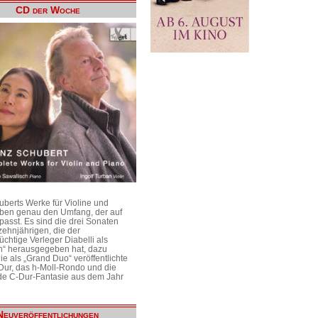
CD der Woche
uberts Werke für Violine und
aben genau den Umfang, der auf
passt. Es sind die drei Sonaten
ehnjährigen, die der
üchtige Verleger Diabelli als
n“ herausgegeben hat, dazu
e als „Grand Duo“ veröffentlichte
Dur, das h-Moll-Rondo und die
e C-Dur-Fantasie aus dem Jahr
Neuveröffentlichungen