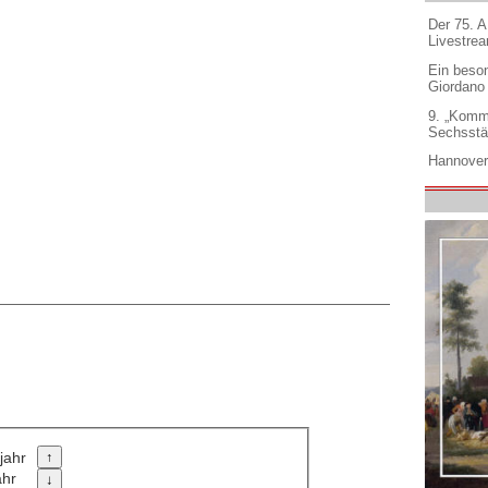
Der 75. 
Livestre
Ein beso
Giordano
9. „Komm
Sechsstä
Hannover
jahr
ahr