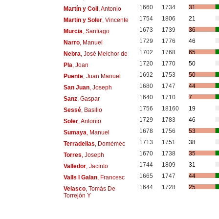
1660
1734
31
Martín y Coll
, Antonio
1754
1806
21
Martin y Soler
, Vincente
1673
1739
36
Murcia
, Santiago
1729
1776
46
Narro
, Manuel
1702
1768
65
Nebra
, José Melchor de
1720
1770
50
Pla
, Joan
1692
1753
50
Puente
, Juan Manuel
1680
1747
44
San Juan
, Joseph
1640
1710
7
Sanz
, Gaspar
1756
18160
19
Sessé
, Basilio
1729
1783
46
Soler
, Antonio
1678
1756
53
Sumaya
, Manuel
1713
1751
38
Terradellas
, Domèmec
1670
1738
35
Torres
, Joseph
1744
1809
31
Valledor
, Jacinto
1665
1747
44
Valls I Galan
, Francesc
1644
1728
25
Velasco
, Tomás De
Torrejón Y