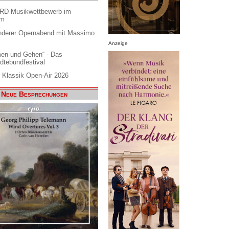
ARD-Musikwettbewerb im
am
nderer Opernabend mit Massimo
Anzeige
en und Gehen“ - Das
dtebundfestival
 Klassik Open-Air 2026
Neue Besprechungen