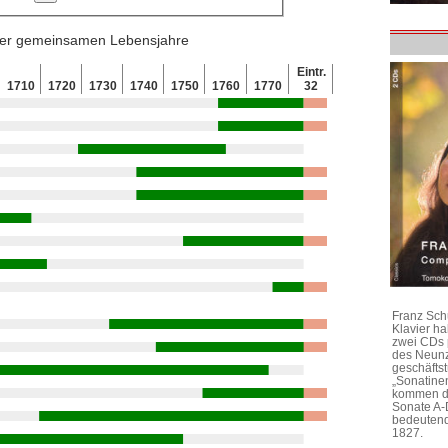
 der gemeinsamen Lebensjahre
Eintr.
1710
1720
1730
1740
1750
1760
1770
32
Franz Sch
Klavier h
zwei CDs 
des Neunz
geschäftst
„Sonatine
kommen di
Sonate A-
bedeutend
1827.