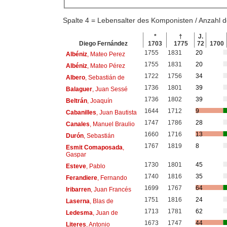
Spalte 4 = Lebensalter des Komponisten / Anzahl
*
†
J.
Diego Fernández
1703
1775
72
1700
1755
1831
20
Albéniz
, Mateo Perez
1755
1831
20
Albéniz
, Mateo Pérez
1722
1756
34
Albero
, Sebastián de
1736
1801
39
Balaguer
, Juan Sessé
1736
1802
39
Beltrán
, Joaquín
1644
1712
9
Cabanilles
, Juan Bautista
1747
1786
28
Canales
, Manuel Braulio
1660
1716
13
Durón
, Sebastián
1767
1819
8
Esmit Comaposada
,
Gaspar
1730
1801
45
Esteve
, Pablo
1740
1816
35
Ferandiere
, Fernando
1699
1767
64
Iribarren
, Juan Francés
1751
1816
24
Laserna
, Blas de
1713
1781
62
Ledesma
, Juan de
1673
1747
44
Literes
, Antonio