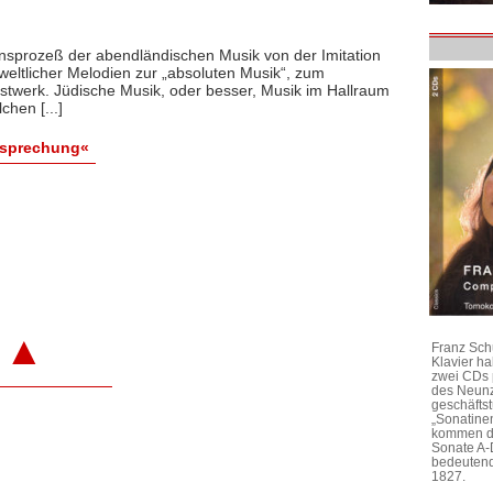
nsprozeß der abendländischen Musik von der Imitation
weltlicher Melodien zur „absoluten Musik“, zum
twerk. Jüdische Musik, oder besser, Musik im Hallraum
hen [...]
esprechung«
▲
Franz Sch
Klavier h
zwei CDs 
des Neunz
geschäftst
„Sonatine
kommen di
Sonate A-
bedeutend
1827.