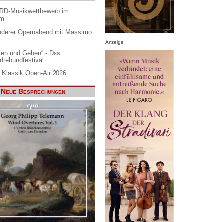
ARD-Musikwettbewerb im
am
nderer Opernabend mit Massimo
Anzeige
en und Gehen“ - Das
dtebundfestival
 Klassik Open-Air 2026
Neue Besprechungen