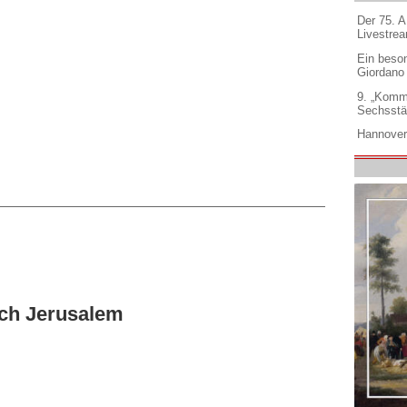
Der 75. 
Livestre
Ein beso
Giordano
9. „Komm
Sechsstä
Hannover
nach Jerusalem