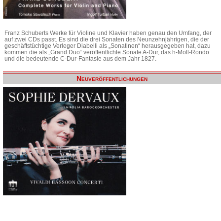
Franz Schuberts Werke für Violine und Klavier haben genau den Umfang, der
auf zwei CDs passt. Es sind die drei Sonaten des Neunzehnjährigen, die der
geschäftstüchtige Verleger Diabelli als „Sonatinen“ herausgegeben hat, dazu
kommen die als „Grand Duo“ veröffentlichte Sonate A-Dur, das h-Moll-Rondo
und die bedeutende C-Dur-Fantasie aus dem Jahr 1827.
Neuveröffentlichungen