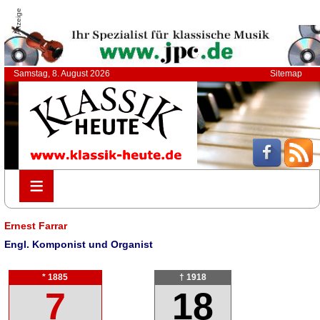
Anzeige
Samstag, 8. August 2026
Sitemap
≡
≡
Ernest Farrar
Engl. Komponist und Organist
* 1885
† 1918
7
18