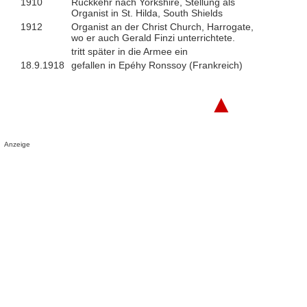
1910
Rückkehr nach Yorkshire, Stellung als
Organist in St. Hilda, South Shields
1912
Organist an der Christ Church, Harrogate,
wo er auch Gerald Finzi unterrichtete.
tritt später in die Armee ein
18.9.1918
gefallen in Epéhy Ronssoy (Frankreich)
▲
Anzeige