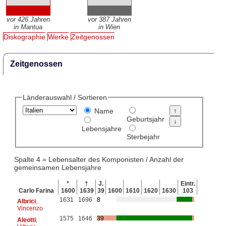
vor 426 Jahren
vor 387 Jahren
in Mantua
in Wien
Diskographie
Werke
Zeitgenossen
Zeitgenossen
Länderauswahl / Sortieren
Name
Geburtsjahr
Lebensjahre
Sterbejahr
Spalte 4 = Lebensalter des Komponisten / Anzahl der
gemeinsamen Lebensjahre
*
†
J.
Eintr.
Carlo Farina
1600
1639
39
1600
1610
1620
1630
103
1631
1696
8
Albrici
,
Vincenzo
1575
1646
39
Aleotti
,