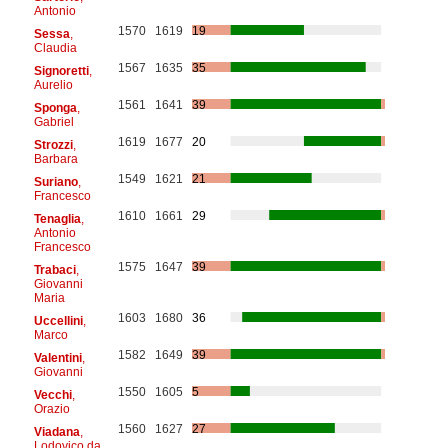
Antonio
1570
1619
19
Sessa
,
Claudia
1567
1635
35
Signoretti
,
Aurelio
1561
1641
39
Sponga
,
Gabriel
1619
1677
20
Strozzi
,
Barbara
1549
1621
21
Suriano
,
Francesco
1610
1661
29
Tenaglia
,
Antonio
Francesco
1575
1647
39
Trabaci
,
Giovanni
Maria
1603
1680
36
Uccellini
,
Marco
1582
1649
39
Valentini
,
Giovanni
1550
1605
5
Vecchi
,
Orazio
1560
1627
27
Viadana
,
Lodovico da