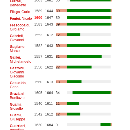
1603
1681
36
Ferrari
,
Benedetto
1589
1644
39
Filago
, Carlo
1600
1647
39
Fontei
, Nicolò
1583
1643
39
Frescobaldi
,
Girolamo
1553
1612
12
Gabrieli
,
Giovanni
1582
1643
39
Gagliano
,
Marco
1557
1631
31
Galilei
,
Michelangelo
1550
1622
22
Gastoldi
,
Giovanni
Giacomo
1560
1613
13
Gesualdo
,
Carlo
1605
1664
34
Graziani
,
Bonifazio
1540
1611
11
Guami
,
Gioseffo
1542
1612
12
Guami
,
Giuseppe
1630
1684
9
Guerrieri
,
Agostino