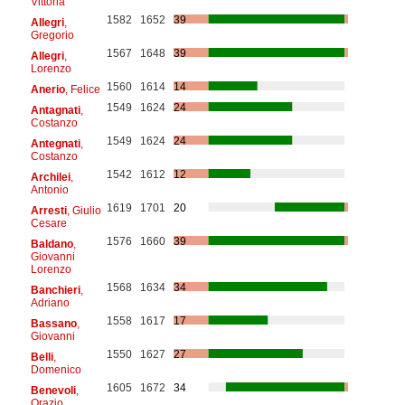
Vittoria
1582
1652
39
Allegri
,
Gregorio
1567
1648
39
Allegri
,
Lorenzo
1560
1614
14
Anerio
, Felice
1549
1624
24
Antagnati
,
Costanzo
1549
1624
24
Antegnati
,
Costanzo
1542
1612
12
Archilei
,
Antonio
1619
1701
20
Arresti
, Giulio
Cesare
1576
1660
39
Baldano
,
Giovanni
Lorenzo
1568
1634
34
Banchieri
,
Adriano
1558
1617
17
Bassano
,
Giovanni
1550
1627
27
Belli
,
Domenico
1605
1672
34
Benevoli
,
Orazio