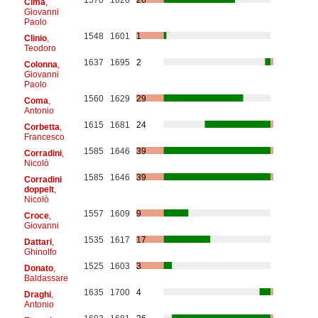
Cima
,
Giovanni
Paolo
1548
1601
1
Clinio
,
Teodoro
1637
1695
2
Colonna
,
Giovanni
Paolo
1560
1629
29
Coma
,
Antonio
1615
1681
24
Corbetta
,
Francesco
1585
1646
39
Corradini
,
Nicolò
1585
1646
39
Corradini
doppelt
,
Nicolò
1557
1609
9
Croce
,
Giovanni
1535
1617
17
Dattari
,
Ghinolfo
1525
1603
3
Donato
,
Baldassare
1635
1700
4
Draghi
,
Antonio