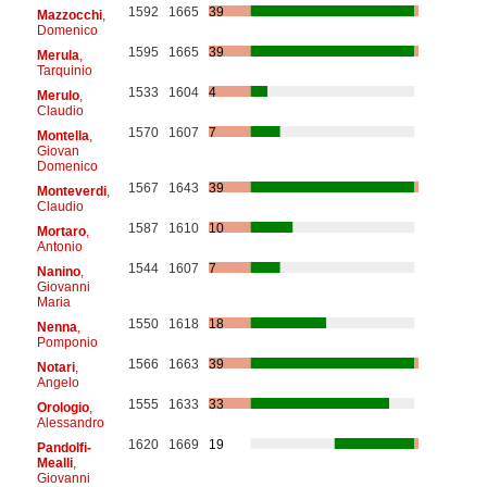
1592
1665
39
Mazzocchi
,
Domenico
1595
1665
39
Merula
,
Tarquinio
1533
1604
4
Merulo
,
Claudio
1570
1607
7
Montella
,
Giovan
Domenico
1567
1643
39
Monteverdi
,
Claudio
1587
1610
10
Mortaro
,
Antonio
1544
1607
7
Nanino
,
Giovanni
Maria
1550
1618
18
Nenna
,
Pomponio
1566
1663
39
Notari
,
Angelo
1555
1633
33
Orologio
,
Alessandro
1620
1669
19
Pandolfi-
Mealli
,
Giovanni