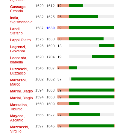
1529
1612
12
Gussago
,
Cesario
1582
1625
25
India
,
Sigismondo d'
1587
1639
39
Landi
,
Stefano
1575
1630
30
Lappi
, Pietro
1626
1690
13
Legrenzi
,
Giovanni
1620
1704
19
Leonarda
,
Isabella
1545
1607
7
Luzzaschi
,
Luzzasco
1602
1662
37
Marazzoli
,
Marco
1594
1663
39
Marini
, Biagio
1594
1663
39
Marini
, Biagio
1550
1609
9
Massaino
,
Tiburtio
1565
1627
27
Mayone
,
Ascanio
1597
1646
39
Mazzocchi
,
Virgilio