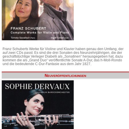
Franz Schuberts Werke für Violine und Klavier haben genau den Umfang, der
auf zwei CDs passt. Es sind die drei Sonaten des Neunzehnjährigen, die der
geschäftstüchtige Verleger Diabelli als „Sonatinen“ herausgegeben hat, dazu
kommen die als „Grand Duo“ veröffentlichte Sonate A-Dur, das h-Moll-Rondo
und die bedeutende C-Dur-Fantasie aus dem Jahr 1827.
Neuveröffentlichungen