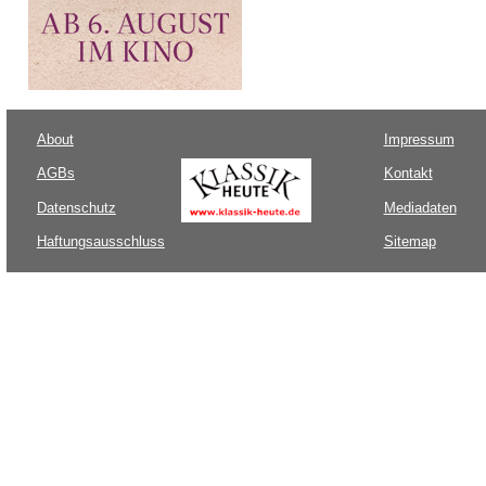
About
Impressum
AGBs
Kontakt
Datenschutz
Mediadaten
Haftungsausschluss
Sitemap