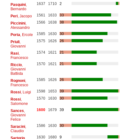
1637
1710
2
Pasquini
,
Bernardo
1561
1633
33
Peri
, Jacopo
1566
1638
38
Piccinini
,
Alessandro
1585
1630
30
Porta
, Ercole
1575
1626
26
Priuli
,
Giovanni
1574
1621
21
Rasi
,
Francesco
1570
1621
21
Riccio
,
Giovanni
Battista
1585
1626
26
Rognoni
,
Francesco
1598
1653
39
Rossi
, Luigi
1570
1630
30
Rossi
,
Salomone
1600
1679
39
Sances
,
Giovanni
Felice
1586
1630
30
Saracini
,
Claudio
1630
1680
9
Sartorio
,