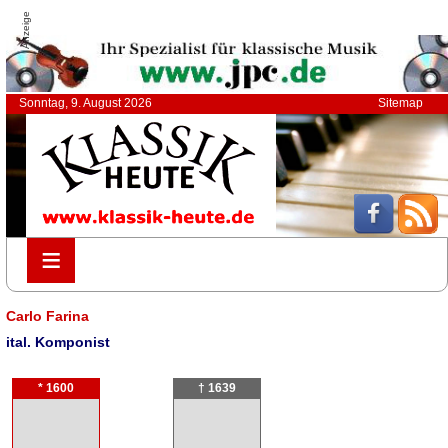
Anzeige
Sonntag, 9. August 2026
Sitemap
≡
≡
Carlo Farina
ital. Komponist
* 1600
† 1639