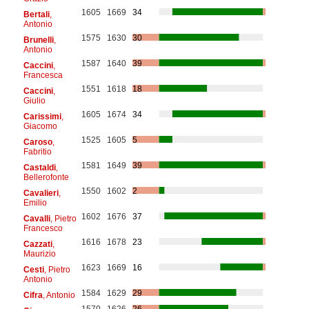
1605
1669
34
Bertali
,
Antonio
1575
1630
30
Brunelli
,
Antonio
1587
1640
39
Caccini
,
Francesca
1551
1618
18
Caccini
,
Giulio
1605
1674
34
Carissimi
,
Giacomo
1525
1605
5
Caroso
,
Fabritio
1581
1649
39
Castaldi
,
Bellerofonte
1550
1602
2
Cavalieri
,
Emilio
1602
1676
37
Cavalli
, Pietro
Francesco
1616
1678
23
Cazzati
,
Maurizio
1623
1669
16
Cesti
, Pietro
Antonio
1584
1629
29
Cifra
, Antonio
1570
1626
26