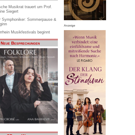
che Musikrat trauert um Prof.
ine Siegert
 Symphoniker: Sommerpause &
ginn
Anzeige
rrhein Musikfestivals beginnt
Neue Besprechungen