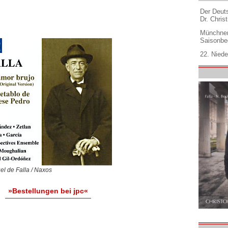
Der Deuts
Dr. Christ
Münchner
Saisonbe
22. Niede
l de Falla / Naxos
»Bestellungen bei jpc«