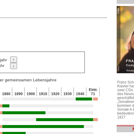
jahr
ahr
 der gemeinsamen Lebensjahre
Franz Sch
Klavier h
Eintr.
zwei CDs 
des Neunz
1880
1890
1900
1910
1920
1930
1940
71
geschäftst
„Sonatine
kommen di
Sonate A-
bedeutend
1827.