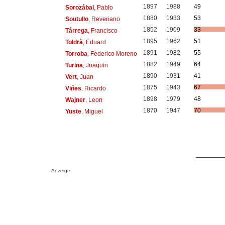
1897
1988
49
Sorozábal
, Pablo
1880
1933
53
Soutullo
, Reveriano
1852
1909
33
Tárrega
, Francisco
1895
1962
51
Toldrà
, Eduard
1891
1982
55
Torroba
, Federico Moreno
1882
1949
64
Turina
, Joaquin
1890
1931
41
Vert
, Juan
1875
1943
67
Viñes
, Ricardo
1898
1979
48
Wajner
, Leon
1870
1947
70
Yuste
, Miguel
Anzeige