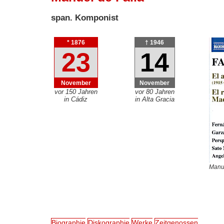
span. Komponist
* 1876
† 1946
23
14
November
November
vor 150 Jahren
vor 80 Jahren
in Cádiz
in Alta Gracia
Manue
Biographie
Diskographie
Werke
Zeitgenossen