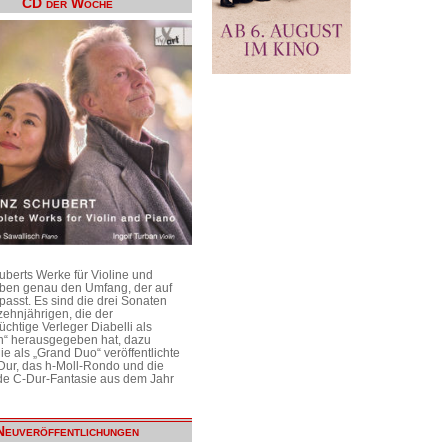
CD der Woche
uberts Werke für Violine und
aben genau den Umfang, der auf
passt. Es sind die drei Sonaten
ehnjährigen, die der
üchtige Verleger Diabelli als
n“ herausgegeben hat, dazu
e als „Grand Duo“ veröffentlichte
Dur, das h-Moll-Rondo und die
e C-Dur-Fantasie aus dem Jahr
Neuveröffentlichungen