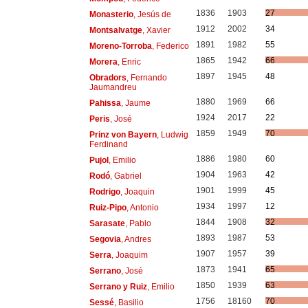
1836
1903
27
Monasterio
, Jesús de
1912
2002
34
Montsalvatge
, Xavier
1891
1982
55
Moreno-Torroba
, Federico
1865
1942
66
Morera
, Enric
1897
1945
48
Obradors
, Fernando
Jaumandreu
1880
1969
66
Pahissa
, Jaume
1924
2017
22
Peris
, José
1859
1949
70
Prinz von Bayern
, Ludwig
Ferdinand
1886
1980
60
Pujol
, Emilio
1904
1963
42
Rodó
, Gabriel
1901
1999
45
Rodrigo
, Joaquin
1934
1997
12
Ruiz-Pipo
, Antonio
1844
1908
32
Sarasate
, Pablo
1893
1987
53
Segovia
, Andres
1907
1957
39
Serra
, Joaquim
1873
1941
65
Serrano
, José
1850
1939
63
Serrano y Ruiz
, Emilio
1756
18160
70
Sessé
, Basilio