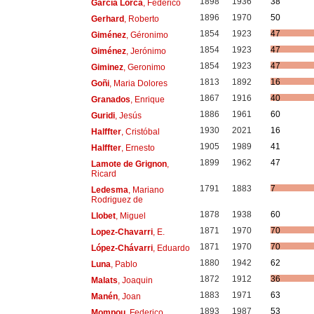
1898
1936
38
García Lorca
, Federico
1896
1970
50
Gerhard
, Roberto
1854
1923
47
Giménez
, Géronimo
1854
1923
47
Giménez
, Jerónimo
1854
1923
47
Giminez
, Geronimo
1813
1892
16
Goñi
, Maria Dolores
1867
1916
40
Granados
, Enrique
1886
1961
60
Guridi
, Jesús
1930
2021
16
Halffter
, Cristóbal
1905
1989
41
Halffter
, Ernesto
1899
1962
47
Lamote de Grignon
,
Ricard
1791
1883
7
Ledesma
, Mariano
Rodriguez de
1878
1938
60
Llobet
, Miguel
1871
1970
70
Lopez-Chavarri
, E.
1871
1970
70
López-Chávarri
, Eduardo
1880
1942
62
Luna
, Pablo
1872
1912
36
Malats
, Joaquin
1883
1971
63
Manén
, Joan
1893
1987
53
Mompou
, Federico