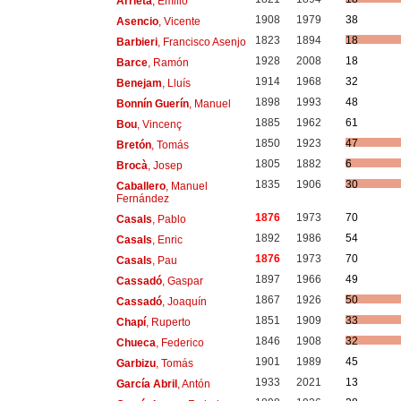
Arrieta
, Emilio
1908
1979
38
Asencio
, Vicente
1823
1894
18
Barbieri
, Francisco Asenjo
1928
2008
18
Barce
, Ramón
1914
1968
32
Benejam
, Lluís
1898
1993
48
Bonnín Guerín
, Manuel
1885
1962
61
Bou
, Vincenç
1850
1923
47
Bretón
, Tomás
1805
1882
6
Brocà
, Josep
1835
1906
30
Caballero
, Manuel
Fernández
1876
1973
70
Casals
, Pablo
1892
1986
54
Casals
, Enric
1876
1973
70
Casals
, Pau
1897
1966
49
Cassadó
, Gaspar
1867
1926
50
Cassadó
, Joaquín
1851
1909
33
Chapí
, Ruperto
1846
1908
32
Chueca
, Federico
1901
1989
45
Garbizu
, Tomás
1933
2021
13
García Abril
, Antón