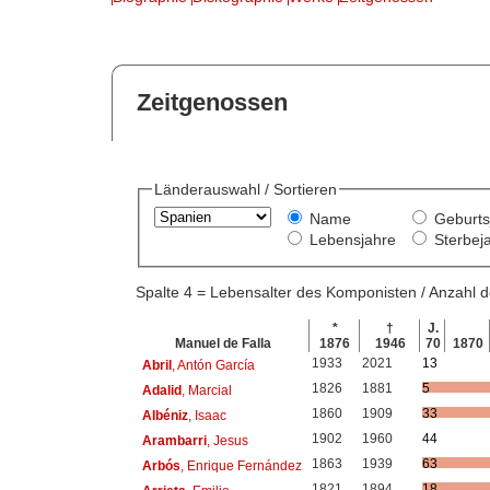
Zeitgenossen
Länderauswahl / Sortieren
Name
Geburts
Lebensjahre
Sterbej
Spalte 4 = Lebensalter des Komponisten / Anzahl
*
†
J.
Manuel de Falla
1876
1946
70
1870
1933
2021
13
Abril
, Antón García
1826
1881
5
Adalid
, Marcial
1860
1909
33
Albéniz
, Isaac
1902
1960
44
Arambarri
, Jesus
1863
1939
63
Arbós
, Enrique Fernández
1821
1894
18