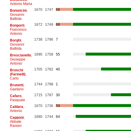
Antonio Maria
1670
1747
68
Bononcini
,
Giovanni
Battista
1672
1749
68
Bonporti
,
Francesco
Antonio
1738
1796
7
Borghi
,
Giovanni
Battista
1690
1758
55
Brescianello
,
Giuseppe
Antonio
1705
1782
40
Broschi
(Farinelli)
,
Carlo
1744
1798
1
Brunetti
,
Gaetano
1715
1787
30
Cafaro
,
Pasquale
1670
1736
59
Caldara
,
Antonio
1680
1744
64
Capponi
,
Abbate
Ranieri