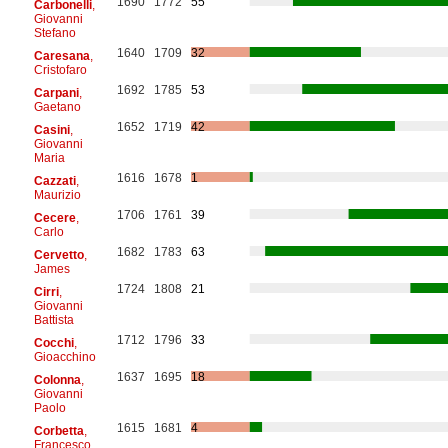
1690
1772
55
Carbonelli
,
Giovanni
Stefano
1640
1709
32
Caresana
,
Cristofaro
1692
1785
53
Carpani
,
Gaetano
1652
1719
42
Casini
,
Giovanni
Maria
1616
1678
1
Cazzati
,
Maurizio
1706
1761
39
Cecere
,
Carlo
1682
1783
63
Cervetto
,
James
1724
1808
21
Cirri
,
Giovanni
Battista
1712
1796
33
Cocchi
,
Gioacchino
1637
1695
18
Colonna
,
Giovanni
Paolo
1615
1681
4
Corbetta
,
Francesco