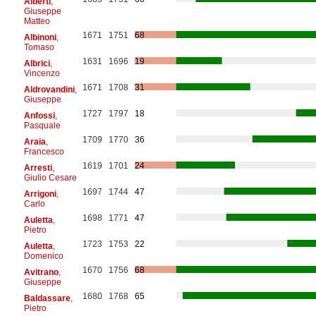
Alberti
,
Giuseppe
Matteo
1671
1751
68
Albinoni
,
Tomaso
1631
1696
19
Albrici
,
Vincenzo
1671
1708
31
Aldrovandini
,
Giuseppe
1727
1797
18
Anfossi
,
Pasquale
1709
1770
36
Araia
,
Francesco
1619
1701
24
Arresti
,
Giulio Cesare
1697
1744
47
Arrigoni
,
Carlo
1698
1771
47
Auletta
,
Pietro
1723
1753
22
Auletta
,
Domenico
1670
1756
68
Avitrano
,
Giuseppe
1680
1768
65
Baldassare
,
Pietro