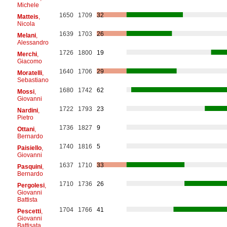
Michele
1650
1709
32
Matteis
,
Nicola
1639
1703
26
Melani
,
Alessandro
1726
1800
19
Merchi
,
Giacomo
1640
1706
29
Moratelli
,
Sebastiano
1680
1742
62
Mossi
,
Giovanni
1722
1793
23
Nardini
,
Pietro
1736
1827
9
Ottani
,
Bernardo
1740
1816
5
Paisiello
,
Giovanni
1637
1710
33
Pasquini
,
Bernardo
1710
1736
26
Pergolesi
,
Giovanni
Battista
1704
1766
41
Pescetti
,
Giovanni
Battisata