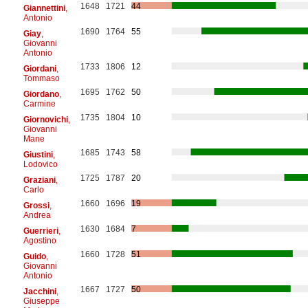
1648
1721
44
Giannettini
,
Antonio
1690
1764
55
Giay
,
Giovanni
Antonio
1733
1806
12
Giordani
,
Tommaso
1695
1762
50
Giordano
,
Carmine
1735
1804
10
Giornovichi
,
Giovanni
Mane
1685
1743
58
Giustini
,
Lodovico
1725
1787
20
Graziani
,
Carlo
1660
1696
19
Grossi
,
Andrea
1630
1684
7
Guerrieri
,
Agostino
1660
1728
51
Guido
,
Giovanni
Antonio
1667
1727
50
Jacchini
,
Giuseppe