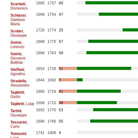
1685
1757
60
Scarlatti
,
Domenico
1698
1754
47
Schiassi
,
Gaetano
Maria
1720
1774
25
Scolari
,
Giuseppe
1688
1775
57
Somis
,
Lorenzo
1686
1763
59
Somis
,
Giovanni
Battista
1654
1728
51
Steffani
,
Agostino
1644
1682
5
Stradella
,
Alessandro
1660
1718
41
Taglietti
,
Giulio
1668
1715
38
Taglietti
, Luigi
1692
1770
53
Tartini
,
Giuseppe
1690
1766
55
Tessarini
,
Carlo
1741
1808
4
Tomasini
,
Luigi