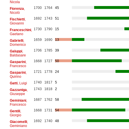
Nicola
1700
1764
45
Fiorenza
,
Nicolò
1692
1743
51
Fischietti
,
Giovanni
1730
1790
15
Franceschini
,
Gaetano
1659
1690
13
Gabrielli
,
Domenico
1706
1785
39
Galuppi
,
Baldasare
1668
1727
50
Gasparini
,
Francesco
1721
1778
24
Gasparini
,
Quirino
1740
1817
5
Gatti
, Luigi
1743
1818
2
Gazzaniga
,
Giuseppe
1687
1762
58
Geminiani
,
Francesco
1668
1731
54
Gentili
,
Giorgio
1692
1740
48
Giacomelli
,
Geminiano