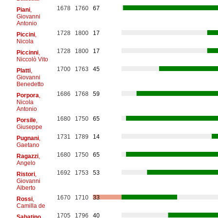
1678
1760
67
Piani
,
Giovanni
Antonio
1728
1800
17
Piccini
,
Nicola
1728
1800
17
Piccinni
,
Niccolò Vito
1700
1763
45
Platti
,
Giovanni
Benedetto
1686
1768
59
Porpora
,
Nicola
Antonio
1680
1750
65
Porsile
,
Giuseppe
1731
1789
14
Pugnani
,
Gaetano
1680
1750
65
Ragazzi
,
Angelo
1692
1753
53
Ristori
,
Giovanni
Alberto
1670
1710
33
Rossi
,
Camilla de
1705
1796
40
Sabatino
,