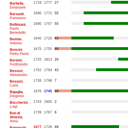
1718
1777
27
Barbella
,
Emanuele
1690
1772
55
Barsanti
,
Francesco
1690
1757
55
Bellinzani
,
Paolo
Benedetto
1640
1720
43
Bembo
,
Antonia
1675
1755
68
Bencini
,
Pietro Paolo
1725
1813
20
Bertoni
,
Ferdinando
1702
1793
43
Besozzi
,
Alessandro
1738
1798
7
Besozzi
,
Carlo
1676
1745
68
Bigaglia
,
Diogenio
1743
1805
2
Boccherini
,
Luigi
1739
1767
6
Bon di
Venezia
,
Anna
1677
1726
49
Bononcini
,