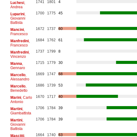
1741
1801
4
Luchesi
,
Andrea
1700
1775
45
Luparini
,
Giovanni
Battista
1672
1737
60
Mancini
,
Francesco
1684
1762
61
Manfredini
,
Francesco
1737
1799
8
Manfredini
,
Vincenzo
1715
1779
30
Manna
,
Gennaro
1669
1747
68
Marcello
,
Alessandro
1686
1739
53
Marcello
,
Benedetto
1670
1717
40
Marini
, Carlo
Antonio
1706
1784
39
Martini
,
Giambattista
1706
1784
39
Martini
,
Giovanni
Battista
1664
1740
63
Mascitti
,