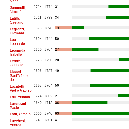
Maria
1714
1774
31
Jommelli
,
Niccolò
1711
1788
34
Latilla
,
Gaetano
1626
1690
13
Legrenzi
,
Giovanni
1694
1744
50
Leo
,
Leonardo
1620
1704
27
Leonarda
,
Isabella
1725
1790
20
Leoné
,
Gabriele
1696
1787
49
Liguori
,
Sant'Alfonso
dei
1695
1764
50
Locatelli
,
Pietro Antonio
1724
1802
21
Lolli
, Antonio
1640
1713
36
Lorenzani
,
Paolo
1666
1740
63
Lotti
, Antonio
1741
1801
4
Lucchesi
,
Andrea