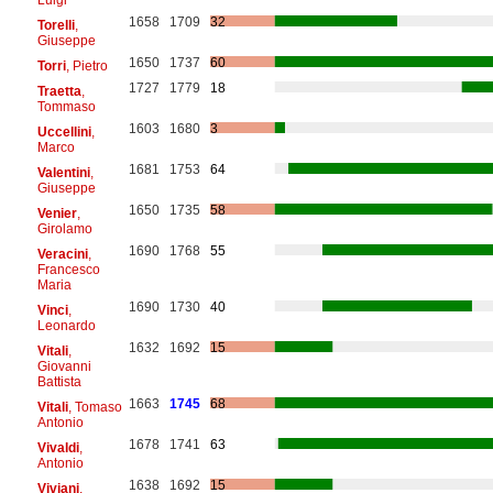
1658
1709
32
Torelli
,
Giuseppe
1650
1737
60
Torri
, Pietro
1727
1779
18
Traetta
,
Tommaso
1603
1680
3
Uccellini
,
Marco
1681
1753
64
Valentini
,
Giuseppe
1650
1735
58
Venier
,
Girolamo
1690
1768
55
Veracini
,
Francesco
Maria
1690
1730
40
Vinci
,
Leonardo
1632
1692
15
Vitali
,
Giovanni
Battista
1663
1745
68
Vitali
, Tomaso
Antonio
1678
1741
63
Vivaldi
,
Antonio
1638
1692
15
Viviani
,