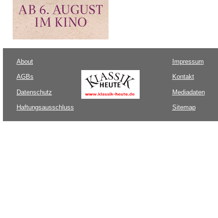
About
Impressum
AGBs
Kontakt
Datenschutz
Mediadaten
Haftungsausschluss
Sitemap