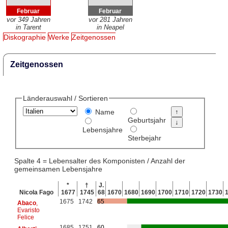
Februar
Februar
vor 349 Jahren
vor 281 Jahren
in Tarent
in Neapel
Diskographie
Werke
Zeitgenossen
Zeitgenossen
Länderauswahl / Sortieren
Name
Geburtsjahr
Lebensjahre
Sterbejahr
Spalte 4 = Lebensalter des Komponisten / Anzahl der
gemeinsamen Lebensjahre
*
†
J.
Nicola Fago
1677
1745
68
1670
1680
1690
1700
1710
1720
1730
1675
1742
65
Abaco
,
Evaristo
Felice
1685
1751
60