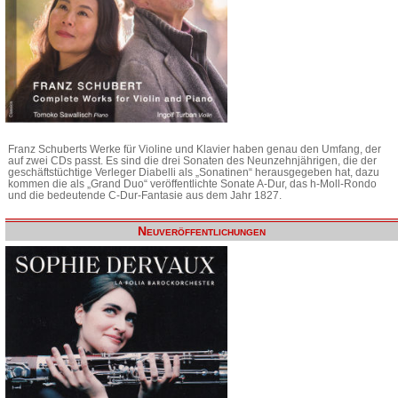
Franz Schuberts Werke für Violine und Klavier haben genau den Umfang, der
auf zwei CDs passt. Es sind die drei Sonaten des Neunzehnjährigen, die der
geschäftstüchtige Verleger Diabelli als „Sonatinen“ herausgegeben hat, dazu
kommen die als „Grand Duo“ veröffentlichte Sonate A-Dur, das h-Moll-Rondo
und die bedeutende C-Dur-Fantasie aus dem Jahr 1827.
Neuveröffentlichungen