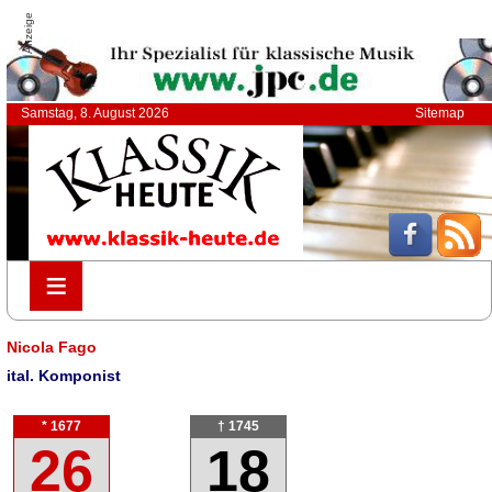
Anzeige
Samstag, 8. August 2026
Sitemap
≡
≡
Nicola Fago
ital. Komponist
* 1677
† 1745
26
18