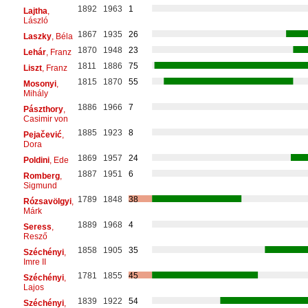
1892
1963
1
Lajtha
,
László
1867
1935
26
Laszky
, Béla
1870
1948
23
Lehár
, Franz
1811
1886
75
Liszt
, Franz
1815
1870
55
Mosonyi
,
Mihály
1886
1966
7
Pászthory
,
Casimir von
1885
1923
8
Pejačević
,
Dora
1869
1957
24
Poldini
, Ede
1887
1951
6
Romberg
,
Sigmund
1789
1848
38
Rózsavölgyi
,
Márk
1889
1968
4
Seress
,
Resző
1858
1905
35
Széchényi
,
Imre II
1781
1855
45
Széchényi
,
Lajos
1839
1922
54
Széchényi
,