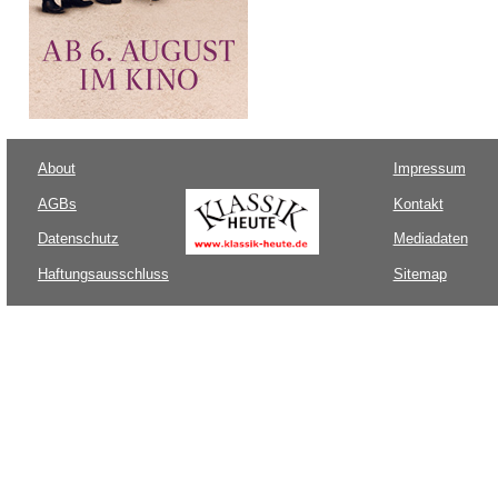
About
Impressum
AGBs
Kontakt
Datenschutz
Mediadaten
Haftungsausschluss
Sitemap