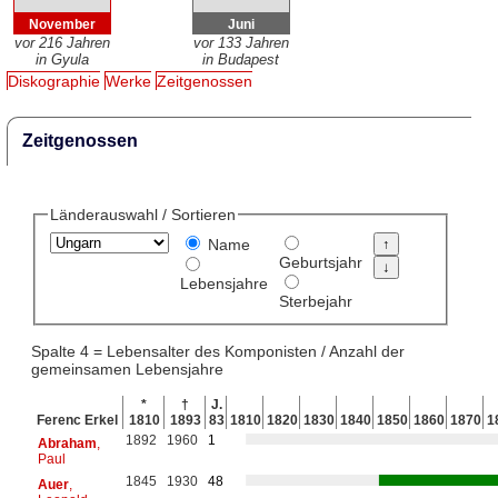
November
Juni
vor 216 Jahren
vor 133 Jahren
in Gyula
in Budapest
Diskographie
Werke
Zeitgenossen
Zeitgenossen
Länderauswahl / Sortieren
Name
Geburtsjahr
Lebensjahre
Sterbejahr
Spalte 4 = Lebensalter des Komponisten / Anzahl der
gemeinsamen Lebensjahre
*
†
J.
Ferenc Erkel
1810
1893
83
1810
1820
1830
1840
1850
1860
1870
1
1892
1960
1
Abraham
,
Paul
1845
1930
48
Auer
,