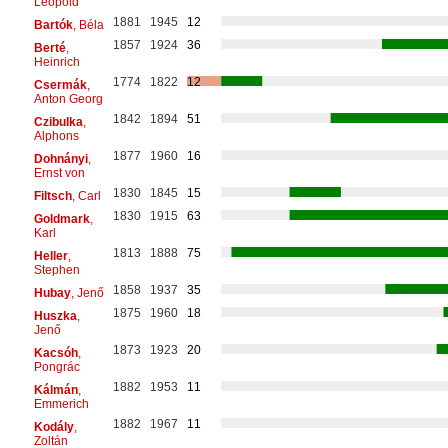
Leopold
1881
1945
12
Bartók
, Béla
1857
1924
36
Berté
,
Heinrich
1774
1822
12
Csermák
,
Anton Georg
1842
1894
51
Czibulka
,
Alphons
1877
1960
16
Dohnányi
,
Ernst von
1830
1845
15
Filtsch
, Carl
1830
1915
63
Goldmark
,
Karl
1813
1888
75
Heller
,
Stephen
1858
1937
35
Hubay
, Jenő
1875
1960
18
Huszka
,
Jenő
1873
1923
20
Kacsóh
,
Pongrác
1882
1953
11
Kálmán
,
Emmerich
1882
1967
11
Kodály
,
Zoltán