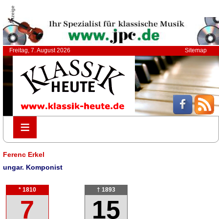
Anzeige
Freitag, 7. August 2026
Sitemap
≡
≡
Ferenc Erkel
ungar. Komponist
* 1810
† 1893
7
15