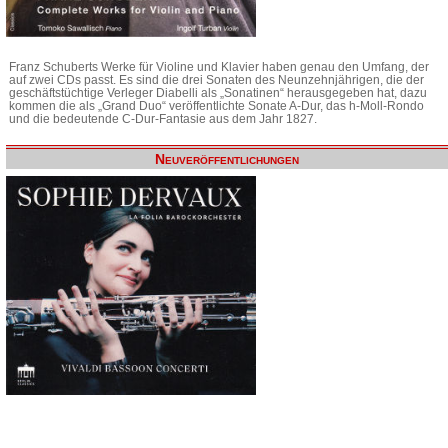
Franz Schuberts Werke für Violine und Klavier haben genau den Umfang, der
auf zwei CDs passt. Es sind die drei Sonaten des Neunzehnjährigen, die der
geschäftstüchtige Verleger Diabelli als „Sonatinen“ herausgegeben hat, dazu
kommen die als „Grand Duo“ veröffentlichte Sonate A-Dur, das h-Moll-Rondo
und die bedeutende C-Dur-Fantasie aus dem Jahr 1827.
Neuveröffentlichungen