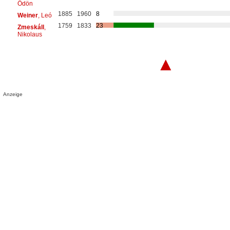
Ödön
1885
1960
8
Weiner
, Leó
1759
1833
23
Zmeskáll
,
Nikolaus
▲
Anzeige