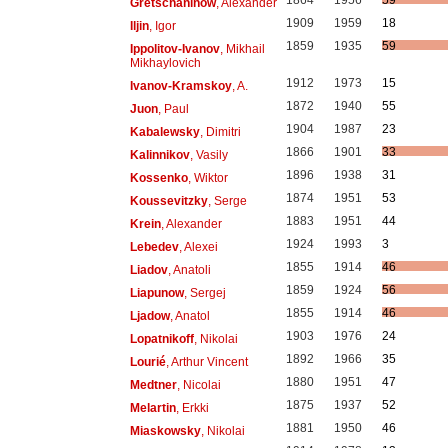
1864
1956
59
Gretschaninow
, Alexander
1909
1959
18
Iljin
, Igor
1859
1935
59
Ippolitov-Ivanov
, Mikhail
Mikhaylovich
1912
1973
15
Ivanov-Kramskoy
, A.
1872
1940
55
Juon
, Paul
1904
1987
23
Kabalewsky
, Dimitri
1866
1901
33
Kalinnikov
, Vasily
1896
1938
31
Kossenko
, Wiktor
1874
1951
53
Koussevitzky
, Serge
1883
1951
44
Krein
, Alexander
1924
1993
3
Lebedev
, Alexei
1855
1914
46
Liadov
, Anatoli
1859
1924
56
Liapunow
, Sergej
1855
1914
46
Ljadow
, Anatol
1903
1976
24
Lopatnikoff
, Nikolai
1892
1966
35
Lourié
, Arthur Vincent
1880
1951
47
Medtner
, Nicolai
1875
1937
52
Melartin
, Erkki
1881
1950
46
Miaskowsky
, Nikolai