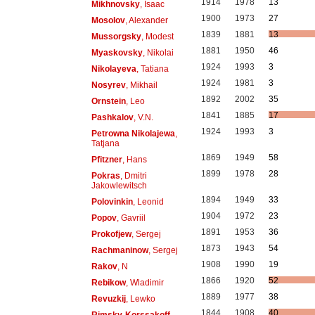
1914
1978
13
Mikhnovsky
, Isaac
1900
1973
27
Mosolov
, Alexander
1839
1881
13
Mussorgsky
, Modest
1881
1950
46
Myaskovsky
, Nikolai
1924
1993
3
Nikolayeva
, Tatiana
1924
1981
3
Nosyrev
, Mikhail
1892
2002
35
Ornstein
, Leo
1841
1885
17
Pashkalov
, V.N.
1924
1993
3
Petrowna Nikolajewa
,
Tatjana
1869
1949
58
Pfitzner
, Hans
1899
1978
28
Pokras
, Dmitri
Jakowlewitsch
1894
1949
33
Polovinkin
, Leonid
1904
1972
23
Popov
, Gavriil
1891
1953
36
Prokofjew
, Sergej
1873
1943
54
Rachmaninow
, Sergej
1908
1990
19
Rakov
, N
1866
1920
52
Rebikow
, Wladimir
1889
1977
38
Revuzkij
, Lewko
1844
1908
40
Rimsky-Korssakoff
,