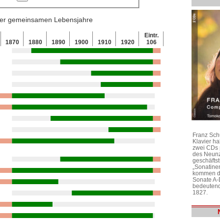
 der gemeinsamen Lebensjahre
Eintr.
1870
1880
1890
1900
1910
1920
106
Franz Sch
Klavier h
zwei CDs 
des Neunz
geschäftst
„Sonatine
kommen di
Sonate A-
bedeutend
1827.