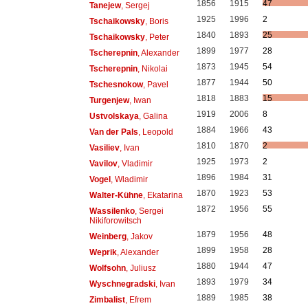
1856
1915
47
Tanejew
, Sergej
1925
1996
2
Tschaikowsky
, Boris
1840
1893
25
Tschaikowsky
, Peter
1899
1977
28
Tscherepnin
, Alexander
1873
1945
54
Tscherepnin
, Nikolai
1877
1944
50
Tschesnokow
, Pavel
1818
1883
15
Turgenjew
, Iwan
1919
2006
8
Ustvolskaya
, Galina
1884
1966
43
Van der Pals
, Leopold
1810
1870
2
Vasiliev
, Ivan
1925
1973
2
Vavilov
, Vladimir
1896
1984
31
Vogel
, Wladimir
1870
1923
53
Walter-Kühne
, Ekatarina
1872
1956
55
Wassilenko
, Sergei
Nikiforowitsch
1879
1956
48
Weinberg
, Jakov
1899
1958
28
Weprik
, Alexander
1880
1944
47
Wolfsohn
, Juliusz
1893
1979
34
Wyschnegradski
, Ivan
1889
1985
38
Zimbalist
, Efrem