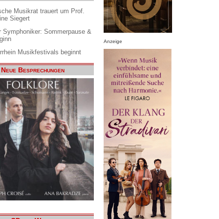
che Musikrat trauert um Prof.
ine Siegert
 Symphoniker: Sommerpause &
ginn
Anzeige
rrhein Musikfestivals beginnt
Neue Besprechungen