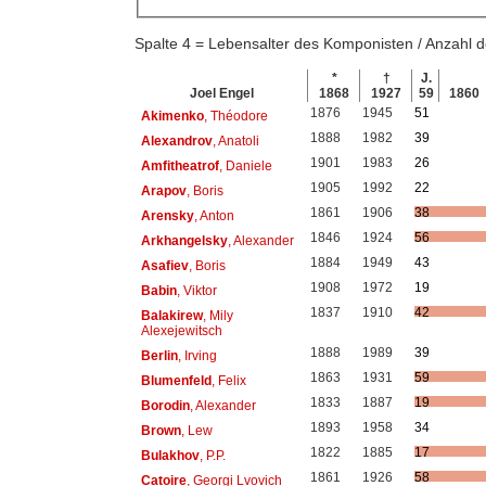
Spalte 4 = Lebensalter des Komponisten / Anzahl
*
†
J.
Joel Engel
1868
1927
59
1860
1876
1945
51
Akimenko
, Théodore
1888
1982
39
Alexandrov
, Anatoli
1901
1983
26
Amfitheatrof
, Daniele
1905
1992
22
Arapov
, Boris
1861
1906
38
Arensky
, Anton
1846
1924
56
Arkhangelsky
, Alexander
1884
1949
43
Asafiev
, Boris
1908
1972
19
Babin
, Viktor
1837
1910
42
Balakirew
, Mily
Alexejewitsch
1888
1989
39
Berlin
, Irving
1863
1931
59
Blumenfeld
, Felix
1833
1887
19
Borodin
, Alexander
1893
1958
34
Brown
, Lew
1822
1885
17
Bulakhov
, P.P.
1861
1926
58
Catoire
, Georgi Lvovich