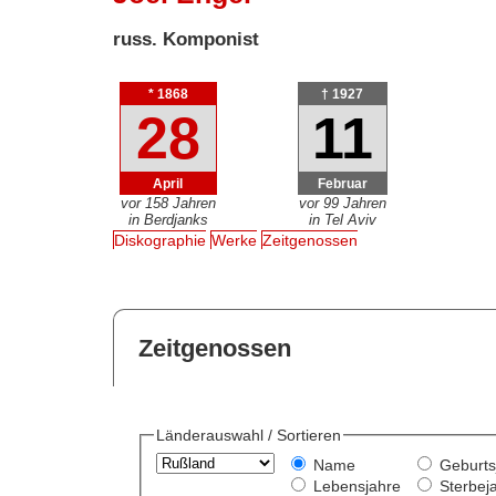
russ. Komponist
* 1868
† 1927
28
11
April
Februar
vor 158 Jahren
vor 99 Jahren
in Berdjanks
in Tel Aviv
Diskographie
Werke
Zeitgenossen
Zeitgenossen
Länderauswahl / Sortieren
Name
Geburts
Lebensjahre
Sterbej