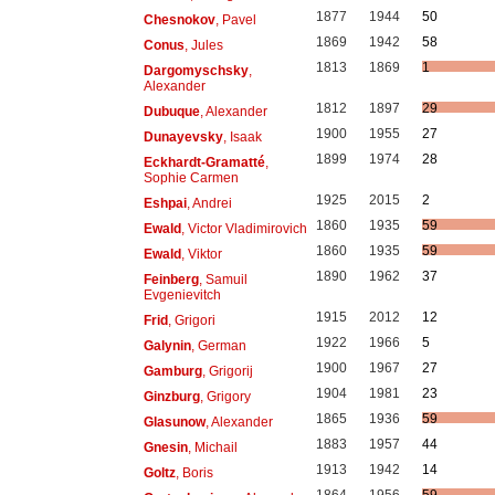
1877
1944
50
Chesnokov
, Pavel
1869
1942
58
Conus
, Jules
1813
1869
1
Dargomyschsky
,
Alexander
1812
1897
29
Dubuque
, Alexander
1900
1955
27
Dunayevsky
, Isaak
1899
1974
28
Eckhardt-Gramatté
,
Sophie Carmen
1925
2015
2
Eshpai
, Andrei
1860
1935
59
Ewald
, Victor Vladimirovich
1860
1935
59
Ewald
, Viktor
1890
1962
37
Feinberg
, Samuil
Evgenievitch
1915
2012
12
Frid
, Grigori
1922
1966
5
Galynin
, German
1900
1967
27
Gamburg
, Grigorij
1904
1981
23
Ginzburg
, Grigory
1865
1936
59
Glasunow
, Alexander
1883
1957
44
Gnesin
, Michail
1913
1942
14
Goltz
, Boris