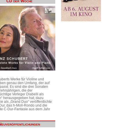
CD der Woche
uberts Werke für Violine und
aben genau den Umfang, der auf
passt. Es sind die drei Sonaten
ehnjährigen, die der
üchtige Verleger Diabelli als
n“ herausgegeben hat, dazu
e als „Grand Duo“ veröffentlichte
Dur, das h-Moll-Rondo und die
e C-Dur-Fantasie aus dem Jahr
Neuveröffentlichungen