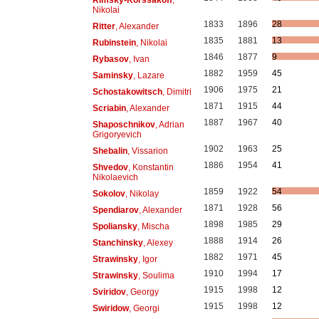
Nikolai
1833
1896
28
Ritter
, Alexander
1835
1881
13
Rubinstein
, Nikolai
1846
1877
9
Rybasov
, Ivan
1882
1959
45
Saminsky
, Lazare
1906
1975
21
Schostakowitsch
, Dimitri
1871
1915
44
Scriabin
, Alexander
1887
1967
40
Shaposchnikov
, Adrian
Grigoryevich
1902
1963
25
Shebalin
, Vissarion
1886
1954
41
Shvedov
, Konstantin
Nikolaevich
1859
1922
54
Sokolov
, Nikolay
1871
1928
56
Spendiarov
, Alexander
1898
1985
29
Spoliansky
, Mischa
1888
1914
26
Stanchinsky
, Alexey
1882
1971
45
Strawinsky
, Igor
1910
1994
17
Strawinsky
, Soulima
1915
1998
12
Sviridov
, Georgy
1915
1998
12
Swiridow
, Georgi