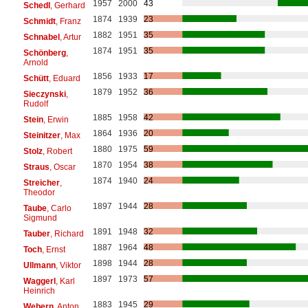
1957
2000
43
Schedl
, Gerhard
1874
1939
23
Schmidt
, Franz
1882
1951
35
Schnabel
, Artur
1874
1951
35
Schönberg
,
Arnold
1856
1933
17
Schütt
, Eduard
1879
1952
36
Sieczynski
,
Rudolf
1885
1958
42
Stein
, Erwin
1864
1936
20
Steinitzer
, Max
1880
1975
59
Stolz
, Robert
1870
1954
38
Straus
, Oscar
1874
1940
24
Streicher
,
Theodor
1897
1944
28
Taube
, Carlo
Sigmund
1891
1948
32
Tauber
, Richard
1887
1964
48
Toch
, Ernst
1898
1944
28
Ullmann
, Viktor
1897
1973
57
Waggerl
, Karl
Heinrich
1883
1945
29
Webern
, Anton