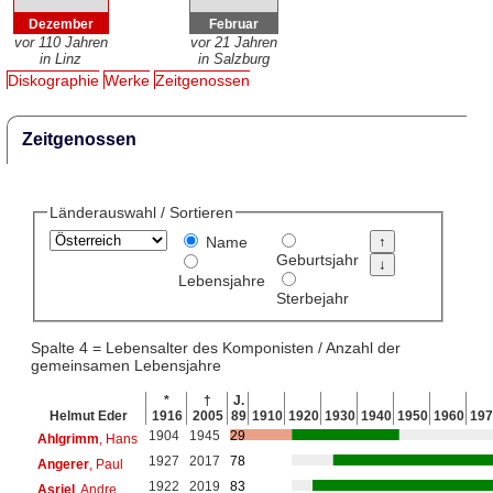
Dezember
Februar
vor 110 Jahren
vor 21 Jahren
in Linz
in Salzburg
Diskographie
Werke
Zeitgenossen
Zeitgenossen
Länderauswahl / Sortieren
Name
Geburtsjahr
Lebensjahre
Sterbejahr
Spalte 4 = Lebensalter des Komponisten / Anzahl der
gemeinsamen Lebensjahre
*
†
J.
Helmut Eder
1916
2005
89
1910
1920
1930
1940
1950
1960
197
1904
1945
29
Ahlgrimm
, Hans
1927
2017
78
Angerer
, Paul
1922
2019
83
Asriel
, Andre