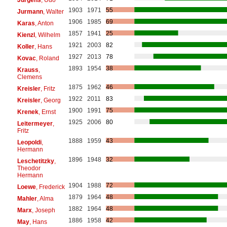
1903
1971
55
Jurmann
, Walter
1906
1985
69
Karas
, Anton
1857
1941
25
Kienzl
, Wilhelm
1921
2003
82
Koller
, Hans
1927
2013
78
Kovac
, Roland
1893
1954
38
Krauss
,
Clemens
1875
1962
46
Kreisler
, Fritz
1922
2011
83
Kreisler
, Georg
1900
1991
75
Krenek
, Ernst
1925
2006
80
Leitermeyer
,
Fritz
1888
1959
43
Leopoldi
,
Hermann
1896
1948
32
Leschetitzky
,
Theodor
Hermann
1904
1988
72
Loewe
, Frederick
1879
1964
48
Mahler
, Alma
1882
1964
48
Marx
, Joseph
1886
1958
42
May
, Hans