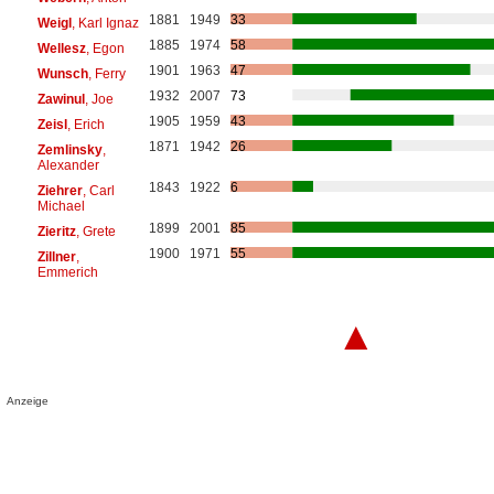
1881
1949
33
Weigl
, Karl Ignaz
1885
1974
58
Wellesz
, Egon
1901
1963
47
Wunsch
, Ferry
1932
2007
73
Zawinul
, Joe
1905
1959
43
Zeisl
, Erich
1871
1942
26
Zemlinsky
,
Alexander
1843
1922
6
Ziehrer
, Carl
Michael
1899
2001
85
Zieritz
, Grete
1900
1971
55
Zillner
,
Emmerich
▲
Anzeige