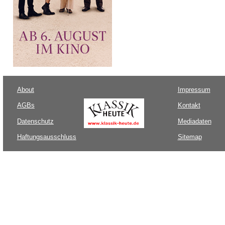
About
Impressum
AGBs
Kontakt
Datenschutz
Mediadaten
Haftungsausschluss
Sitemap