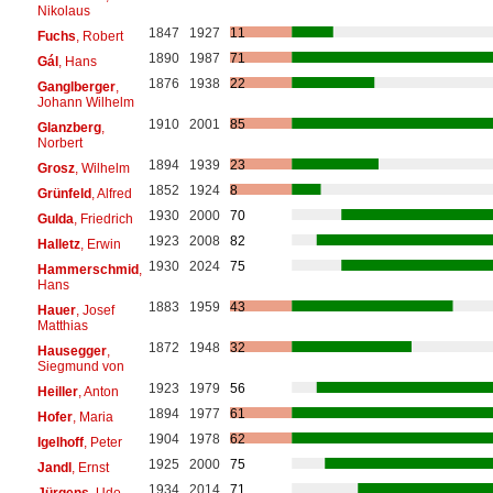
Nikolaus
1847
1927
11
Fuchs
, Robert
1890
1987
71
Gál
, Hans
1876
1938
22
Ganglberger
,
Johann Wilhelm
1910
2001
85
Glanzberg
,
Norbert
1894
1939
23
Grosz
, Wilhelm
1852
1924
8
Grünfeld
, Alfred
1930
2000
70
Gulda
, Friedrich
1923
2008
82
Halletz
, Erwin
1930
2024
75
Hammerschmid
,
Hans
1883
1959
43
Hauer
, Josef
Matthias
1872
1948
32
Hausegger
,
Siegmund von
1923
1979
56
Heiller
, Anton
1894
1977
61
Hofer
, Maria
1904
1978
62
Igelhoff
, Peter
1925
2000
75
Jandl
, Ernst
1934
2014
71
Jürgens
, Udo