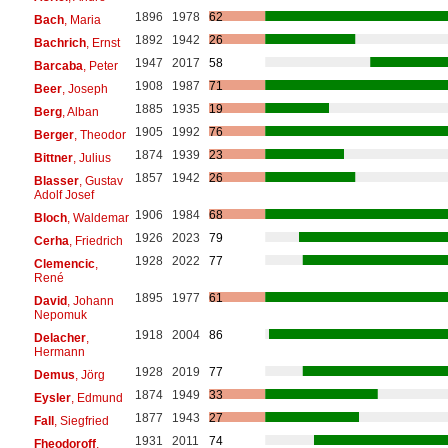
1896
1978
62
Bach
, Maria
1892
1942
26
Bachrich
, Ernst
1947
2017
58
Barcaba
, Peter
1908
1987
71
Beer
, Joseph
1885
1935
19
Berg
, Alban
1905
1992
76
Berger
, Theodor
1874
1939
23
Bittner
, Julius
1857
1942
26
Blasser
, Gustav
Adolf Josef
1906
1984
68
Bloch
, Waldemar
1926
2023
79
Cerha
, Friedrich
1928
2022
77
Clemencic
,
René
1895
1977
61
David
, Johann
Nepomuk
1918
2004
86
Delacher
,
Hermann
1928
2019
77
Demus
, Jörg
1874
1949
33
Eysler
, Edmund
1877
1943
27
Fall
, Siegfried
1931
2011
74
Fheodoroff
,