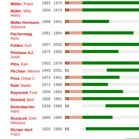
1893
1970
54
Mittler
, Franz
1900
1974
58
Müller
, Willy
Heinz
1868
1941
25
Müller-Hermann
,
Johanna
1892
1964
48
Pachernegg
,
Alois
1907
2003
87
Pahlen
, Kurt
1875
1950
34
Pembaur d.J.
,
Josef
1902
1979
63
Pilss
, Karl
1940
2001
61
Pirchner
, Werner
1873
1951
35
Posa
, Oskar C.
1873
1940
24
Rabl
, Walter
1900
1954
38
Raymond
, Fred
1906
1991
75
Reisfeld
, Bert
1939
1989
50
Rettenbacher
,
Hans
1860
1945
29
Reznicek
, Emil
Nikolaus
1920
1989
69
Richter Herf
,
Franz