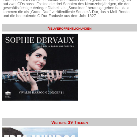
auf zwei CDs passt. Es sind die drei Sonaten des Neunzehnjährigen, die der
geschäftstüchtige Verleger Diabelli als „Sonatinen“ herausgegeben hat, dazu
kommen die als „Grand Duo“ veröffentlichte Sonate A-Dur, das h-Moll-Rondo
und die bedeutende C-Dur-Fantasie aus dem Jahr 1827.
Neuveröffentlichungen
Weitere 39 Themen