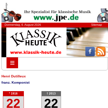
Anzeige
Donnerstag, 6. August 2026
Sitemap
≡
≡
Henri Dutilleux
franz. Komponist
* 1916
† 2013
22
22