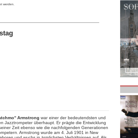
et werden.
stag
atchmo“ Armstrong
war einer der bedeutendsten und
en Jazztrompeter überhaupt. Er prägte die Entwicklung
seiner Zeit ebenso wie die nachfolgenden Generationen
ompetern. Armstrong wurde am 4. Juli 1901 in New
eboren und wuchs in ärmlichsten Verhältnissen auf. Als