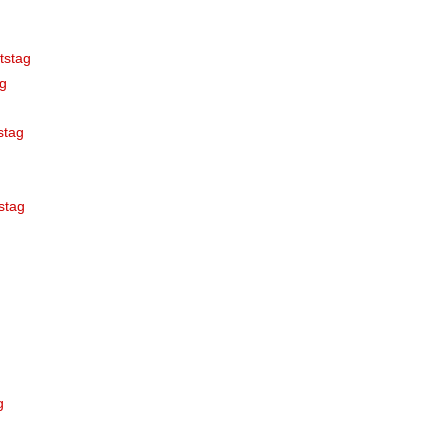
tstag
g
stag
stag
g