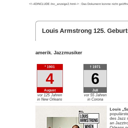
<!--4DINCLUDE /inc_anzeige2.html--> : Das Dokument konnte nicht geöffn
Louis Armstrong 125. Geburt
amerik. Jazzmusiker
* 1901
† 1971
4
6
August
Juli
vor 125 Jahren
vor 55 Jahren
in New Orleans
in Corona
Louis „S
populärst
des Jazz 
an Jazztr
Orleans g