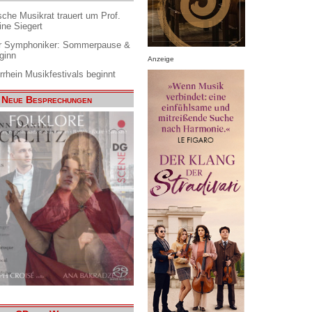
che Musikrat trauert um Prof.
ine Siegert
 Symphoniker: Sommerpause &
ginn
Anzeige
rrhein Musikfestivals beginnt
Neue Besprechungen