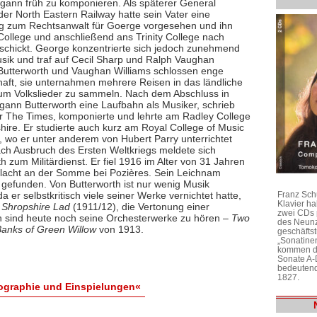
egann früh zu komponieren. Als späterer General
er North Eastern Railway hatte sein Vater eine
g zum Rechtsanwalt für Goerge vorgesehen und ihn
College und anschließend ans Trinity College nach
schickt. George konzentrierte sich jedoch zunehmend
usik und traf auf Cecil Sharp und Ralph Vaughan
 Butterworth und Vaughan Williams schlossen enge
aft, sie unternahmen mehrere Reisen in das ländliche
um Volkslieder zu sammeln. Nach dem Abschluss in
gann Butterworth eine Laufbahn als Musiker, schrieb
für The Times, komponierte und lehrte am Radley College
hire. Er studierte auch kurz am Royal College of Music
, wo er unter anderem von Hubert Parry unterrichtet
ch Ausbruch des Ersten Weltkriegs meldete sich
h zum Militärdienst. Er fiel 1916 im Alter von 31 Jahren
hlacht an der Somme bei Pozières. Sein Leichnam
 gefunden. Von Butterworth ist nur wenig Musik
Franz Sch
da er selbstkritisch viele seiner Werke vernichtet hatte,
Klavier h
 Shropshire Lad
(1911/12), die Vertonung einer
zwei CDs 
 sind heute noch seine Orchesterwerke zu hören –
Two
des Neunz
anks of Green Willow
von 1913.
geschäftst
„Sonatine
kommen di
Sonate A-
bedeutend
1827.
iographie und Einspielungen«