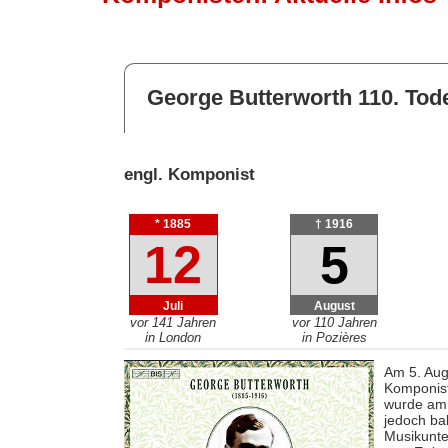
George Butterworth 110. Tod
engl. Komponist
* 1885
† 1916
12
5
Juli
August
vor 141 Jahren
vor 110 Jahren
in London
in Pozières
Am 5. Aug
Komponist
wurde am 
jedoch ba
Musikunte