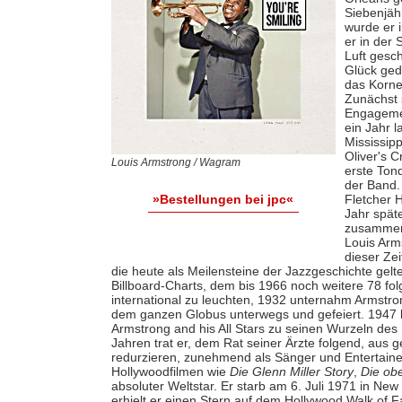
Siebenjäh
wurde er 
er in der 
Luft gesc
Glück ged
das Korne
Zunächst 
Engagemen
ein Jahr 
Mississip
Oliver's C
Louis Armstrong / Wagram
erste Tond
der Band.
Fletcher 
»Bestellungen bei jpc«
Jahr späte
zusammen 
Louis Arm
dieser Ze
die heute als Meilensteine der Jazzgeschichte gelt
Billboard-Charts, dem bis 1966 noch weitere 78 fo
international zu leuchten, 1932 unternahm Armstro
dem ganzen Globus unterwegs und gefeiert. 1947 lö
Armstrong and his All Stars zu seinen Wurzeln de
Jahren trat er, dem Rat seiner Ärzte folgend, aus
redurzieren, zunehmend als Sänger und Entertainer
Hollywoodfilmen wie
Die Glenn Miller Story
,
Die ob
absoluter Weltstar. Er starb am 6. Juli 1971 in Ne
erhielt er einen Stern auf dem Hollywood Walk of 