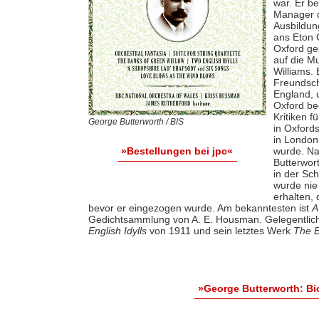
war. Er b
Manager d
Ausbildun
ans Eton 
Oxford ge
auf die M
Williams.
Freundsch
England, 
Oxford be
Kritiken 
George Butterworth / BIS
in Oxfords
in London
wurde. Na
»Bestellungen bei jpc«
Butterwort
in der Sc
wurde nie
erhalten, 
bevor er eingezogen wurde. Am bekanntesten ist
A
Gedichtsammlung von A. E. Housman. Gelegentlich
English Idylls
von 1911 und sein letztes Werk
The B
»George Butterworth: B