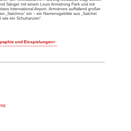
d Sänger mit einem Louis Armstrong Park und mit
ns International Airport. Armstrons auffallend großer
en „Satchmo“ ein – ein Namensgebilde aus „Satchel
ß wie ein Schulranzen“.
graphie und Einspielungen«
tag