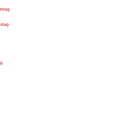
tstag
stag
ag