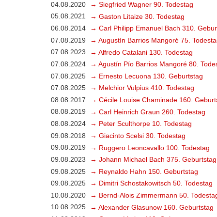
04.08.2020
→ Siegfried Wagner 90. Todestag
05.08.2021
→ Gaston Litaize 30. Todestag
06.08.2014
→ Carl Philipp Emanuel Bach 310. Gebur
07.08.2019
→ Augustín Barrios Mangoré 75. Todesta
07.08.2023
→ Alfredo Catalani 130. Todestag
07.08.2024
→ Agustín Pío Barrios Mangoré 80. Tode
07.08.2025
→ Ernesto Lecuona 130. Geburtstag
07.08.2025
→ Melchior Vulpius 410. Todestag
08.08.2017
→ Cécile Louise Chaminade 160. Geburt
08.08.2019
→ Carl Heinrich Graun 260. Todestag
08.08.2024
→ Peter Sculthorpe 10. Todestag
09.08.2018
→ Giacinto Scelsi 30. Todestag
09.08.2019
→ Ruggero Leoncavallo 100. Todestag
09.08.2023
→ Johann Michael Bach 375. Geburtstag
09.08.2025
→ Reynaldo Hahn 150. Geburtstag
09.08.2025
→ Dimitri Schostakowitsch 50. Todestag
10.08.2020
→ Bernd-Alois Zimmermann 50. Todesta
10.08.2025
→ Alexander Glasunow 160. Geburtstag