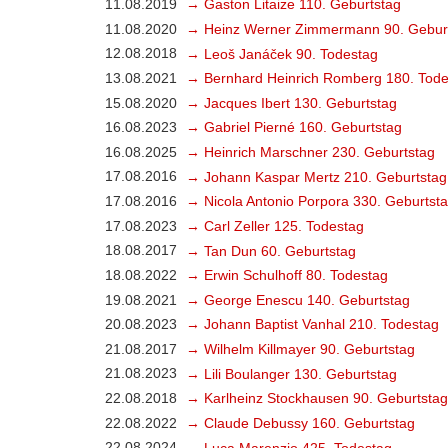
11.08.2019
→ Gaston Litaize 110. Geburtstag
11.08.2020
→ Heinz Werner Zimmermann 90. Gebur
12.08.2018
→ Leoš Janáček 90. Todestag
13.08.2021
→ Bernhard Heinrich Romberg 180. Tode
15.08.2020
→ Jacques Ibert 130. Geburtstag
16.08.2023
→ Gabriel Pierné 160. Geburtstag
16.08.2025
→ Heinrich Marschner 230. Geburtstag
17.08.2016
→ Johann Kaspar Mertz 210. Geburtstag
17.08.2016
→ Nicola Antonio Porpora 330. Geburtst
17.08.2023
→ Carl Zeller 125. Todestag
18.08.2017
→ Tan Dun 60. Geburtstag
18.08.2022
→ Erwin Schulhoff 80. Todestag
19.08.2021
→ George Enescu 140. Geburtstag
20.08.2023
→ Johann Baptist Vanhal 210. Todestag
21.08.2017
→ Wilhelm Killmayer 90. Geburtstag
21.08.2023
→ Lili Boulanger 130. Geburtstag
22.08.2018
→ Karlheinz Stockhausen 90. Geburtstag
22.08.2022
→ Claude Debussy 160. Geburtstag
22.08.2024
→ Luca Marenzio 425. Todestag