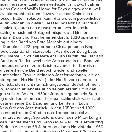
riger musste er Zeitungen verkaufen, mit zwölf Jahren
in das Colored Waif's Home for Boys eingewiesen, weil
Silvesternacht mit dem Revolver seines Onkels in die
hossen hatte. Trotzdem kann das als sein persönliches
eutet werden: in dieser „Besserungsanstalt“ lernte er
ttspielen, durch das er weltberümt werden sollte.
schlug er sich mit Gelegenheitsjobs und kleinen
ts in Bars und Kaschemmen durch. 1918 spielte er
lang in der Band von Fate Marable auf einem
pi-Dampfer. 1922 ging er nach Chicago, um in King
reole Jazz Band mitzuspielen. Aus dieser Zeit gibt es
okumente. 1924 heiratete er Lilian Hardin, die Pianistin
 Auf ihren Rat hin wechselte Armstrong in die Band von
Henderson, wo er zum Solisten avancierte. Bereits ein
r verließ er die Band jedoch wieder und spielte
mit seiner Frau in kleineren Jazzformationen, die er
strong and His Hot Five (oder Hot Seven) nannte. In
it entstanden nicht nur richtungsweisende Aufnahmen,
en, sondern er landete auch seinen ersten Hit in den
lgen sollten. Ab den 1930er Jahren begann sein Stern
ng erste Tourneen nach Europa, schließlich war er auf
ste er seine Big Band auf und kehrte mit Louis
s New Orleans Jazz zurück. In den 1950er und 1960
 gesundheitlichen Gründen das Trompetenspiel zu
 in Erscheinung. Spätestens durch seine Mitwirkung in
eren Zehntausend
und
Hello Dolly!
war Louis Armstrong
w York im Alter von 69 Jahren an einem Herzinfarkt. 1960
Fame. Ein Tenniscourt in Flushing Meadows trägt seinen