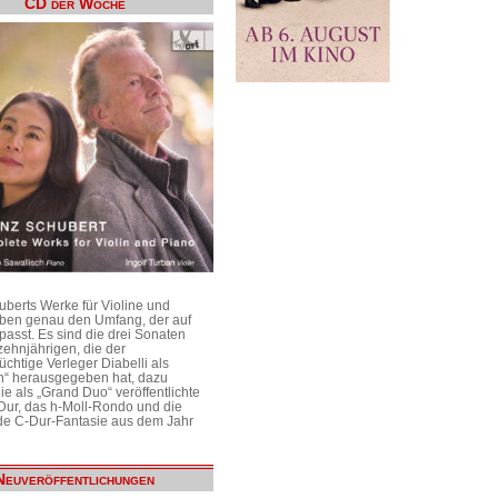
CD der Woche
uberts Werke für Violine und
aben genau den Umfang, der auf
passt. Es sind die drei Sonaten
ehnjährigen, die der
üchtige Verleger Diabelli als
n“ herausgegeben hat, dazu
e als „Grand Duo“ veröffentlichte
Dur, das h-Moll-Rondo und die
e C-Dur-Fantasie aus dem Jahr
Neuveröffentlichungen