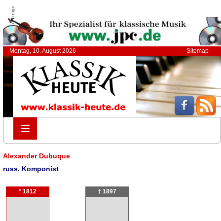
Anzeige
Montag, 10. August 2026
Sitemap
≡
≡
Alexander Dubuque
russ. Komponist
* 1812
† 1897