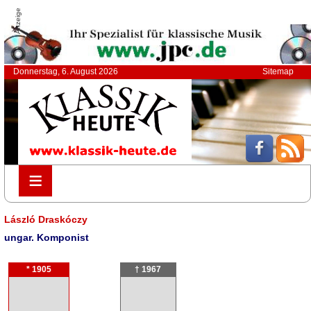
Anzeige
Donnerstag, 6. August 2026
Sitemap
≡
≡
László Draskóczy
ungar. Komponist
* 1905
† 1967