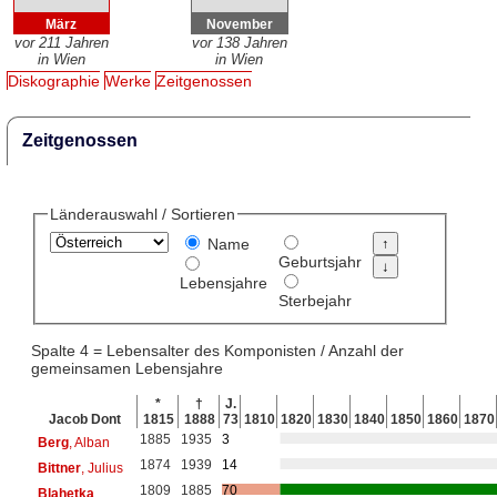
März
November
vor 211 Jahren
vor 138 Jahren
in Wien
in Wien
Diskographie
Werke
Zeitgenossen
Zeitgenossen
Länderauswahl / Sortieren
Name
Geburtsjahr
Lebensjahre
Sterbejahr
Spalte 4 = Lebensalter des Komponisten / Anzahl der
gemeinsamen Lebensjahre
*
†
J.
Jacob Dont
1815
1888
73
1810
1820
1830
1840
1850
1860
1870
1885
1935
3
Berg
, Alban
1874
1939
14
Bittner
, Julius
1809
1885
70
Blahetka
,