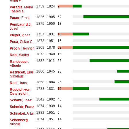
Ritter v.
1759
1824
9
Paradis
, Maria
Theresia
1826
1905
62
Pauer
, Ernst
1875
1950
13
Pembaur d.J.
,
Josef
1757
1831
16
Pleyel
, Ignaz
1873
1951
15
Posa
, Oskar C.
1809
1878
63
Proch
, Heinrich
1873
1940
15
Rabl
, Walter
1832
1911
56
Randegger
,
Alberto
1860
1945
28
Reznicek
, Emil
Nikolaus
1858
1884
26
Rott
, Hans
1788
1831
16
Rudolph von
Österreich
,
1842
1902
46
Schantl
, Josef
1874
1939
14
Schmidt
, Franz
1882
1951
6
Schnabel
, Artur
1874
1951
14
Schönberg
,
Arnold