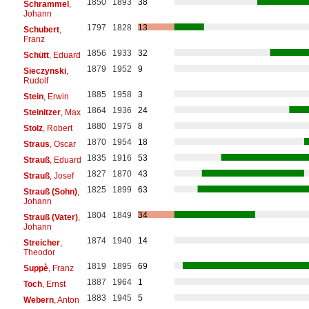
1850
1893
38
Schrammel
,
Johann
1797
1828
13
Schubert
,
Franz
1856
1933
32
Schütt
, Eduard
1879
1952
9
Sieczynski
,
Rudolf
1885
1958
3
Stein
, Erwin
1864
1936
24
Steinitzer
, Max
1880
1975
8
Stolz
, Robert
1870
1954
18
Straus
, Oscar
1835
1916
53
Strauß
, Eduard
1827
1870
43
Strauß
, Josef
1825
1899
63
Strauß (Sohn)
,
Johann
1804
1849
34
Strauß (Vater)
,
Johann
1874
1940
14
Streicher
,
Theodor
1819
1895
69
Suppè
, Franz
1887
1964
1
Toch
, Ernst
1883
1945
5
Webern
, Anton