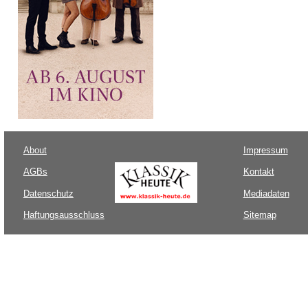
About
Impressum
AGBs
Kontakt
Datenschutz
Mediadaten
Haftungsausschluss
Sitemap