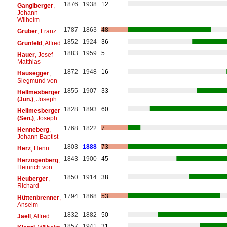
1876
1938
12
Ganglberger
,
Johann
Wilhelm
1787
1863
48
Gruber
, Franz
1852
1924
36
Grünfeld
, Alfred
1883
1959
5
Hauer
, Josef
Matthias
1872
1948
16
Hausegger
,
Siegmund von
1855
1907
33
Hellmesberger
(Jun.)
, Joseph
1828
1893
60
Hellmesberger
(Sen.)
, Joseph
1768
1822
7
Henneberg
,
Johann Baptist
1803
1888
73
Herz
, Henri
1843
1900
45
Herzogenberg
,
Heinrich von
1850
1914
38
Heuberger
,
Richard
1794
1868
53
Hüttenbrenner
,
Anselm
1832
1882
50
Jaëll
, Alfred
1857
1941
31