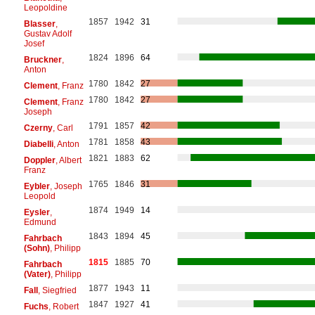
Leopoldine
1857
1942
31
Blasser
,
Gustav Adolf
Josef
1824
1896
64
Bruckner
,
Anton
1780
1842
27
Clement
, Franz
1780
1842
27
Clement
, Franz
Joseph
1791
1857
42
Czerny
, Carl
1781
1858
43
Diabelli
, Anton
1821
1883
62
Doppler
, Albert
Franz
1765
1846
31
Eybler
, Joseph
Leopold
1874
1949
14
Eysler
,
Edmund
1843
1894
45
Fahrbach
(Sohn)
, Philipp
1815
1885
70
Fahrbach
(Vater)
, Philipp
1877
1943
11
Fall
, Siegfried
1847
1927
41
Fuchs
, Robert