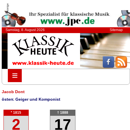
Anzeige
Samstag, 8. August 2026
Sitemap
≡
≡
Jacob Dont
österr. Geiger und Komponist
* 1815
† 1888
2
17