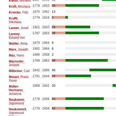
Kienzl
, Wilhelm
1778
1853
38
Kraft
, Nicolaus
1875
1962
13
Kreisler
, Fritz
1779
1818
3
Krufft
,
Nikolaus
1801
1843
28
Lanner
, Josef
1787
1853
38
Lannoy
,
Eduard von
1879
1964
9
Mahler
, Alma
1882
1964
6
Marx
, Joseph
1886
1958
2
May
, Hans
1789
1863
48
Mayseder
,
Joseph
1842
1899
46
Millöcker
, Carl
1791
1844
29
Mozart
, Franz
Xaver
1868
1941
20
Müller-
Hermann
,
Johanna
1778
1858
43
Neukomm
,
Sigismund
1778
1858
43
NeukommX
,
Sigismund