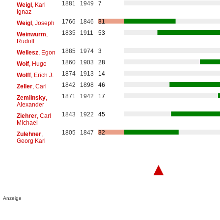
1881
1949
7
Weigl
, Karl
Ignaz
1766
1846
31
Weigl
, Joseph
1835
1911
53
Weinwurm
,
Rudolf
1885
1974
3
Wellesz
, Egon
1860
1903
28
Wolf
, Hugo
1874
1913
14
Wolff
, Erich J.
1842
1898
46
Zeller
, Carl
1871
1942
17
Zemlinsky
,
Alexander
1843
1922
45
Ziehrer
, Carl
Michael
1805
1847
32
Zulehner
,
Georg Karl
▲
Anzeige