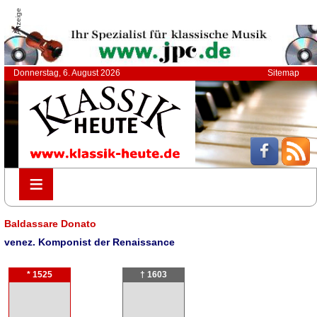
Anzeige
Donnerstag, 6. August 2026
Sitemap
≡
≡
Baldassare Donato
venez. Komponist der Renaissance
* 1525
† 1603