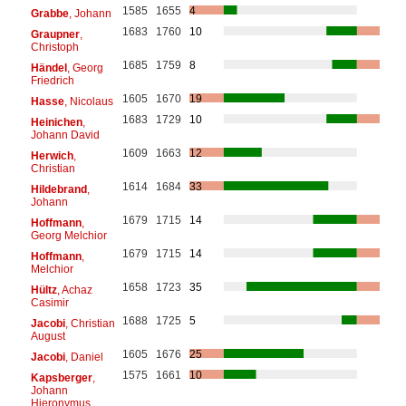
1585
1655
4
Grabbe
, Johann
1683
1760
10
Graupner
,
Christoph
1685
1759
8
Händel
, Georg
Friedrich
1605
1670
19
Hasse
, Nicolaus
1683
1729
10
Heinichen
,
Johann David
1609
1663
12
Herwich
,
Christian
1614
1684
33
Hildebrand
,
Johann
1679
1715
14
Hoffmann
,
Georg Melchior
1679
1715
14
Hoffmann
,
Melchior
1658
1723
35
Hültz
, Achaz
Casimir
1688
1725
5
Jacobi
, Christian
August
1605
1676
25
Jacobi
, Daniel
1575
1661
10
Kapsberger
,
Johann
Hieronymus