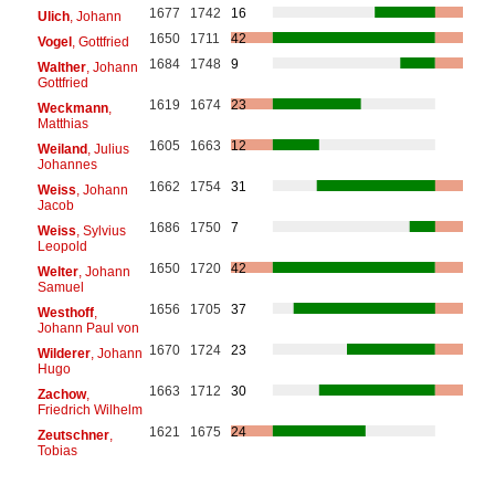
1677
1742
16
Ulich
, Johann
1650
1711
42
Vogel
, Gottfried
1684
1748
9
Walther
, Johann
Gottfried
1619
1674
23
Weckmann
,
Matthias
1605
1663
12
Weiland
, Julius
Johannes
1662
1754
31
Weiss
, Johann
Jacob
1686
1750
7
Weiss
, Sylvius
Leopold
1650
1720
42
Welter
, Johann
Samuel
1656
1705
37
Westhoff
,
Johann Paul von
1670
1724
23
Wilderer
, Johann
Hugo
1663
1712
30
Zachow
,
Friedrich Wilhelm
1621
1675
24
Zeutschner
,
Tobias