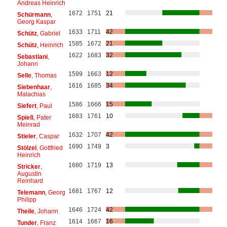
Andreas Heinrich
1672
1751
21
Schürmann
,
Georg Kaspar
1633
1711
42
Schütz
, Gabriel
1585
1672
21
Schütz
, Heinrich
1622
1683
32
Sebastiani
,
Johann
1599
1663
12
Selle
, Thomas
1616
1685
34
Siebenhaar
,
Malachias
1586
1666
15
Siefert
, Paul
1683
1761
10
Spieß
, Pater
Meinrad
1632
1707
42
Stieler
, Caspar
1690
1749
3
Stölzel
, Gottfried
Heinrich
1680
1719
13
Stricker
,
Augustin
Reinhard
1681
1767
12
Telemann
, Georg
Philipp
1646
1724
42
Theile
, Johann
1614
1667
16
Tunder
, Franz