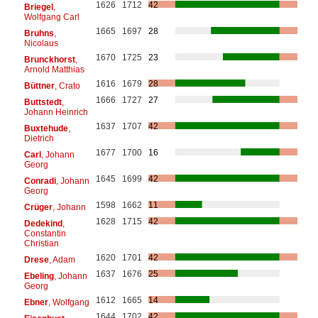
1626
1712
42
Briegel
,
Wolfgang Carl
1665
1697
28
Bruhns
,
Nicolaus
1670
1725
23
Brunckhorst
,
Arnold Matthias
1616
1679
28
Büttner
, Crato
1666
1727
27
Buttstedt
,
Johann Heinrich
1637
1707
42
Buxtehude
,
Dietrich
1677
1700
16
Carl
, Johann
Georg
1645
1699
42
Conradi
, Johann
Georg
1598
1662
11
Crüger
, Johann
1628
1715
42
Dedekind
,
Constantin
Christian
1620
1701
42
Drese
, Adam
1637
1676
25
Ebeling
, Johann
Georg
1612
1665
14
Ebner
, Wolfgang
1644
1702
42