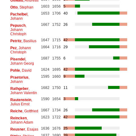
Oswald
, Andreas
1603
1656
5
Otto
, Stephan
1653
1706
40
Pachelbel
,
Johann
1667
1752
26
Pepusch
,
Johann
Christoph
1647
1715
42
Petritz
, Basilius
1664
1716
29
Pez
, Johann
Christoph
1687
1755
6
Pisendel
,
Johann Georg
1624
1695
42
Pohle
, David
1595
1660
9
Praetorius
,
Johann
1682
1750
11
Rathgeber
,
Johann Valentin
1590
1654
3
Rautenstein
,
Julius Ernst
1667
1734
26
Reiche
, Gottfried
1623
1722
42
Reincken
,
Johann Adam
1636
1676
25
Reusner
, Esajas
1637
1690
39