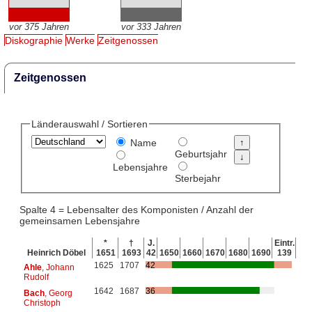
vor 375 Jahren
vor 333 Jahren
Diskographie
Werke
Zeitgenossen
Zeitgenossen
Länderauswahl / Sortieren
Name
Geburtsjahr
Lebensjahre
Sterbejahr
Spalte 4 = Lebensalter des Komponisten / Anzahl der
gemeinsamen Lebensjahre
*
†
J.
Eintr.
Heinrich Döbel
1651
1693
42
1650
1660
1670
1680
1690
139
1625
1707
42
Ahle
, Johann
Rudolf
1642
1687
36
Bach
, Georg
Christoph