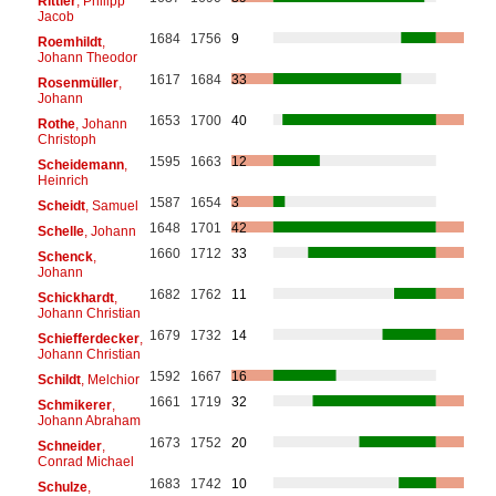
Rittler
, Philipp
Jacob
1684
1756
9
Roemhildt
,
Johann Theodor
1617
1684
33
Rosenmüller
,
Johann
1653
1700
40
Rothe
, Johann
Christoph
1595
1663
12
Scheidemann
,
Heinrich
1587
1654
3
Scheidt
, Samuel
1648
1701
42
Schelle
, Johann
1660
1712
33
Schenck
,
Johann
1682
1762
11
Schickhardt
,
Johann Christian
1679
1732
14
Schiefferdecker
,
Johann Christian
1592
1667
16
Schildt
, Melchior
1661
1719
32
Schmikerer
,
Johann Abraham
1673
1752
20
Schneider
,
Conrad Michael
1683
1742
10
Schulze
,