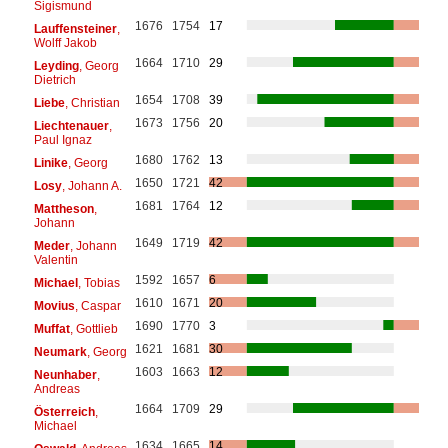
Sigismund
1676
1754
17
Lauffensteiner
,
Wolff Jakob
1664
1710
29
Leyding
, Georg
Dietrich
1654
1708
39
Liebe
, Christian
1673
1756
20
Liechtenauer
,
Paul Ignaz
1680
1762
13
Linike
, Georg
1650
1721
42
Losy
, Johann A.
1681
1764
12
Mattheson
,
Johann
1649
1719
42
Meder
, Johann
Valentin
1592
1657
6
Michael
, Tobias
1610
1671
20
Movius
, Caspar
1690
1770
3
Muffat
, Gottlieb
1621
1681
30
Neumark
, Georg
1603
1663
12
Neunhaber
,
Andreas
1664
1709
29
Österreich
,
Michael
1634
1665
14