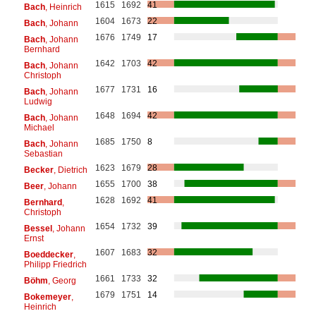
1615
1692
41
Bach
, Heinrich
1604
1673
22
Bach
, Johann
1676
1749
17
Bach
, Johann
Bernhard
1642
1703
42
Bach
, Johann
Christoph
1677
1731
16
Bach
, Johann
Ludwig
1648
1694
42
Bach
, Johann
Michael
1685
1750
8
Bach
, Johann
Sebastian
1623
1679
28
Becker
, Dietrich
1655
1700
38
Beer
, Johann
1628
1692
41
Bernhard
,
Christoph
1654
1732
39
Bessel
, Johann
Ernst
1607
1683
32
Boeddecker
,
Philipp Friedrich
1661
1733
32
Böhm
, Georg
1679
1751
14
Bokemeyer
,
Heinrich