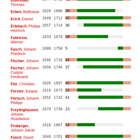
Eisenhuet
,
Thomas
1626
1686
35
Erben
, Balthasar
1649
1712
42
Erich
, Daniel
1657
1714
36
Erlebach
, Philipp
Heinrich
1633
1679
28
Fabricius
,
Werner
1688
1758
5
Fasch
, Johann
Friedrich
1646
1716
42
Fischer
, Johann
1656
1746
37
Fischer
, Johann
Caspar
Ferdinand
1626
1697
42
Flor
, Christian
1616
1673
22
Förster
, Kaspar
1652
1732
41
Förtsch
, Johann
Philipp
1670
1739
23
Freylinghausen
,
Johann
Anastasius
1616
1667
16
Froberger
,
Johann Jakob
1648
1701
42
Funck
, David