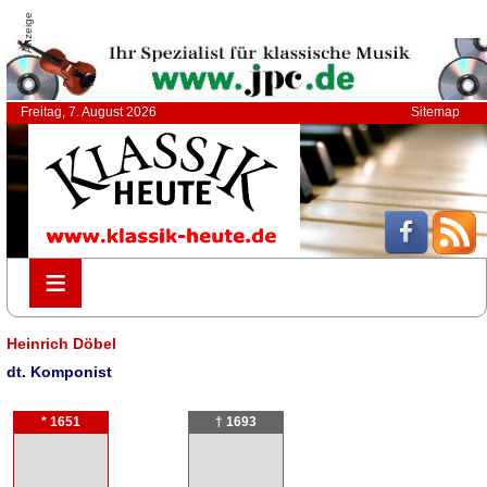
Anzeige
Freitag, 7. August 2026
Sitemap
≡
≡
Heinrich Döbel
dt. Komponist
* 1651
† 1693