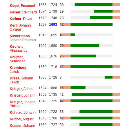
1655
1724
38
Kegel
, Emanuel
1674
1739
19
Keiser
, Reinhard
1670
1748
23
Kellner
, David
1627
1693
42
Kerll
, Johann
Caspar
1616
1655
4
Kindermann
,
Johann Erasmus
1602
1680
29
Kircher
,
Athanasius
1633
1676
25
Knüpfer
,
Sebastian
1650
1718
42
Kremberg
,
Jakob
1685
1728
8
Kress
, Johann
Jakob
1634
1666
15
Krieger
, Adam
1652
1735
41
Krieger
, Johann
1649
1725
42
Krieger
, Johann
Philipp
1660
1722
33
Kuhnau
, Johann
1645
1700
42
Kühnel
, August
1660
1727
33
Kusser
, Johann