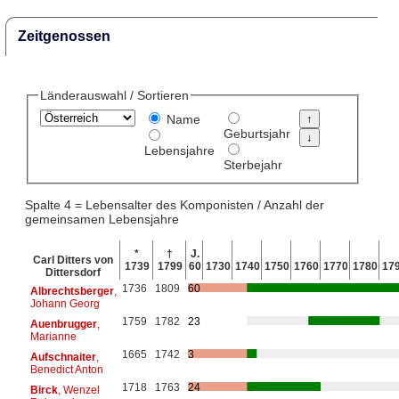
Zeitgenossen
Länderauswahl / Sortieren
Name
Geburtsjahr
Lebensjahre
Sterbejahr
Spalte 4 = Lebensalter des Komponisten / Anzahl der
gemeinsamen Lebensjahre
*
†
J.
Carl Ditters von
1739
1799
60
1730
1740
1750
1760
1770
1780
17
Dittersdorf
1736
1809
60
Albrechtsberger
,
Johann Georg
1759
1782
23
Auenbrugger
,
Marianne
1665
1742
3
Aufschnaiter
,
Benedict Anton
1718
1763
24
Birck
, Wenzel