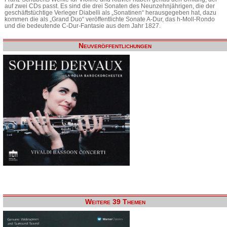
auf zwei CDs passt. Es sind die drei Sonaten des Neunzehnjährigen, die der
geschäftstüchtige Verleger Diabelli als „Sonatinen“ herausgegeben hat, dazu
kommen die als „Grand Duo“ veröffentlichte Sonate A-Dur, das h-Moll-Rondo
und die bedeutende C-Dur-Fantasie aus dem Jahr 1827.
Neuveröffentlichungen
Weitere 39 Themen