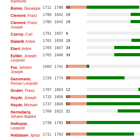
Raimund
1711
1788
49
Bonno
, Giuseppe
1780
1842
19
Clement
, Franz
1780
1842
19
Clement
, Franz
Joseph
1791
1857
8
Czerny
, Carl
1781
1858
18
Diabelli
, Anton
1765
1807
34
Eberl
, Anton
1765
1846
34
Eybler
, Joseph
Leopold
1660
1741
2
Fux
, Johann
Joseph
1729
1774
35
Gassmann
,
Florian Leopold
1787
1863
12
Gruber
, Franz
1732
1809
60
Haydn
, Joseph
1737
1806
60
Haydn
, Michael
1768
1822
31
Henneberg
,
Johann Baptist
1738
1793
54
Hofmann
,
Leopold
1711
1783
44
Holzbauer
, Ignaz