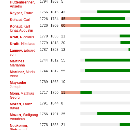
1794
1868
5
Hüttenbrenner
,
Anselm
1756
1815
43
Keyper
, Franz
1726
1784
45
Kohaut
, Carl
1726
1809
60
Kohaut
, Karl
Ignaz Augustin
1778
1853
21
Kraft
, Nicolaus
1779
1818
20
Krufft
, Nikolaus
1787
1853
12
Lannoy
, Eduard
von
1744
1812
55
Martines
,
Marianna
1744
1812
55
Martinez
, Maria
Anna
1789
1863
10
Mayseder
,
Joseph
1717
1750
11
Monn
, Matthias
Georg
1791
1844
8
Mozart
, Franz
Xaver
1756
1791
35
Mozart
, Wolfgang
Amadeus
1778
1858
21
Neukomm
,
Sigismund