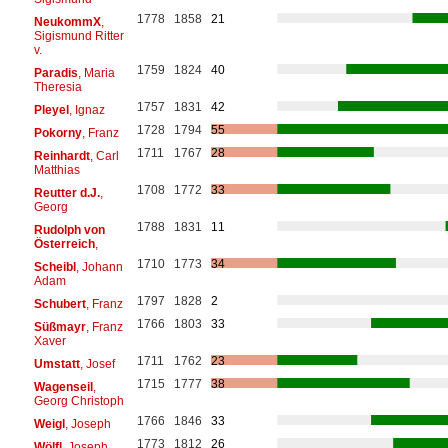
1778
1858
21
NeukommX
,
Sigismund Ritter
v.
1759
1824
40
Paradis
, Maria
Theresia
1757
1831
42
Pleyel
, Ignaz
1728
1794
55
Pokorny
, Franz
1711
1767
28
Reinhardt
, Carl
Matthias
1708
1772
33
Reutter d.J.
,
Georg
1788
1831
11
Rudolph von
Österreich
,
1710
1773
34
Scheibl
, Johann
Adam
1797
1828
2
Schubert
, Franz
1766
1803
33
Süßmayr
, Franz
Xaver
1711
1762
23
Umstatt
, Josef
1715
1777
38
Wagenseil
,
Georg Christoph
1766
1846
33
Weigl
, Joseph
1773
1812
26
Wölfl
, Joseph