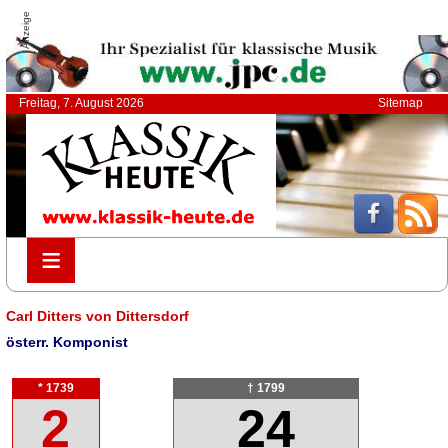
Anzeige
Freitag, 7. August 2026
Sitemap
≡
≡
Carl Ditters von Dittersdorf
österr. Komponist
* 1739
† 1799
2
24