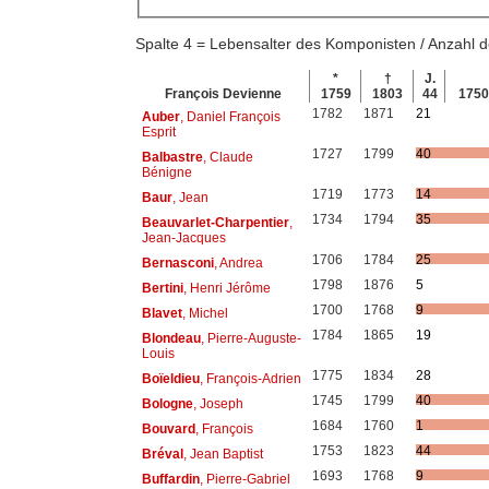
Spalte 4 = Lebensalter des Komponisten / Anzahl
*
†
J.
François Devienne
1759
1803
44
175
1782
1871
21
Auber
, Daniel François
Esprit
1727
1799
40
Balbastre
, Claude
Bénigne
1719
1773
14
Baur
, Jean
1734
1794
35
Beauvarlet-Charpentier
,
Jean-Jacques
1706
1784
25
Bernasconi
, Andrea
1798
1876
5
Bertini
, Henri Jérôme
1700
1768
9
Blavet
, Michel
1784
1865
19
Blondeau
, Pierre-Auguste-
Louis
1775
1834
28
Boïeldieu
, François-Adrien
1745
1799
40
Bologne
, Joseph
1684
1760
1
Bouvard
, François
1753
1823
44
Bréval
, Jean Baptist
1693
1768
9
Buffardin
, Pierre-Gabriel