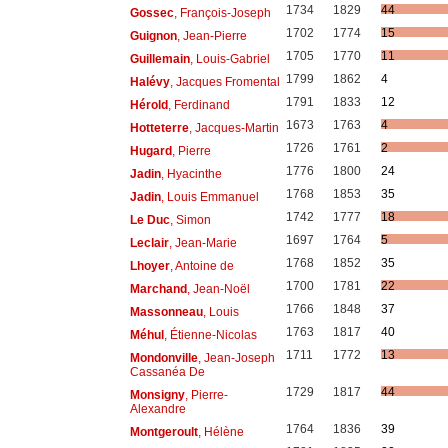
1734
1829
44
Gossec
, François-Joseph
1702
1774
15
Guignon
, Jean-Pierre
1705
1770
11
Guillemain
, Louis-Gabriel
1799
1862
4
Halévy
, Jacques Fromental
1791
1833
12
Hérold
, Ferdinand
1673
1763
4
Hotteterre
, Jacques-Martin
1726
1761
2
Hugard
, Pierre
1776
1800
24
Jadin
, Hyacinthe
1768
1853
35
Jadin
, Louis Emmanuel
1742
1777
18
Le Duc
, Simon
1697
1764
5
Leclair
, Jean-Marie
1768
1852
35
Lhoyer
, Antoine de
1700
1781
22
Marchand
, Jean-Noël
1766
1848
37
Massonneau
, Louis
1763
1817
40
Méhul
, Étienne-Nicolas
1711
1772
13
Mondonville
, Jean-Joseph
Cassanéa De
1729
1817
44
Monsigny
, Pierre-
Alexandre
1764
1836
39
Montgeroult
, Hélène