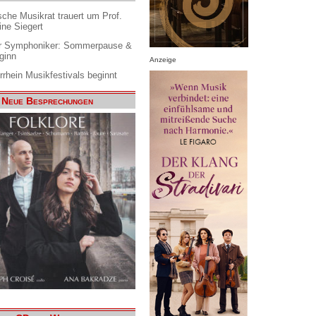
che Musikrat trauert um Prof.
ine Siegert
 Symphoniker: Sommerpause &
ginn
Anzeige
rrhein Musikfestivals beginnt
Neue Besprechungen