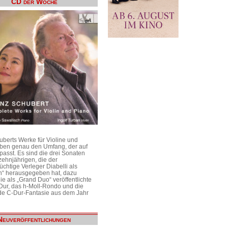
CD der Woche
uberts Werke für Violine und
aben genau den Umfang, der auf
passt. Es sind die drei Sonaten
ehnjährigen, die der
üchtige Verleger Diabelli als
n“ herausgegeben hat, dazu
e als „Grand Duo“ veröffentlichte
Dur, das h-Moll-Rondo und die
e C-Dur-Fantasie aus dem Jahr
Neuveröffentlichungen