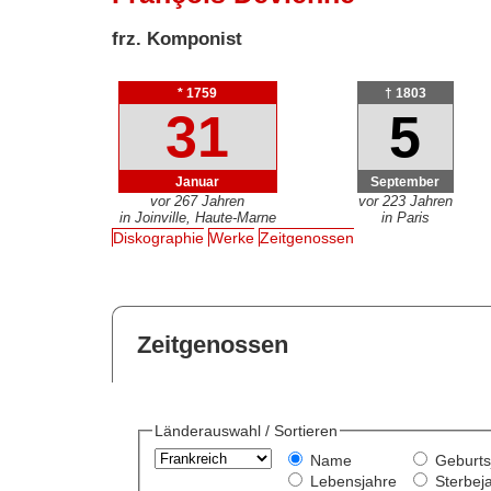
frz. Komponist
* 1759
† 1803
31
5
Januar
September
vor 267 Jahren
vor 223 Jahren
in Joinville, Haute-Marne
in Paris
Diskographie
Werke
Zeitgenossen
Zeitgenossen
Länderauswahl / Sortieren
Name
Geburts
Lebensjahre
Sterbej