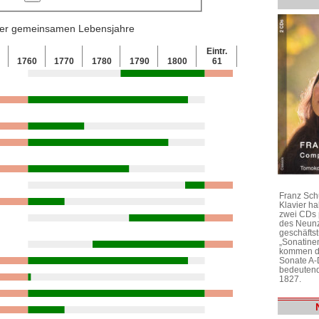
 der gemeinsamen Lebensjahre
Eintr.
0
1760
1770
1780
1790
1800
61
Franz Sch
Klavier h
zwei CDs 
des Neunz
geschäftst
„Sonatine
kommen di
Sonate A-
bedeutend
1827.