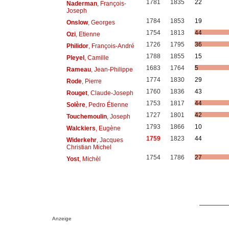
1781
1835
22
Naderman
, François-
Joseph
1784
1853
19
Onslow
, Georges
1754
1813
44
Ozi
, Etienne
1726
1795
36
Philidor
, François-André
1788
1855
15
Pleyel
, Camille
1683
1764
5
Rameau
, Jean-Philippe
1774
1830
29
Rode
, Pierre
1760
1836
43
Rouget
, Claude-Joseph
1753
1817
44
Solère
, Pedro Étienne
1727
1801
42
Touchemoulin
, Joseph
1793
1866
10
Walckiers
, Eugène
1759
1823
44
Widerkehr
, Jacques
Christian Michel
1754
1786
27
Yost
, Michèl
Anzeige