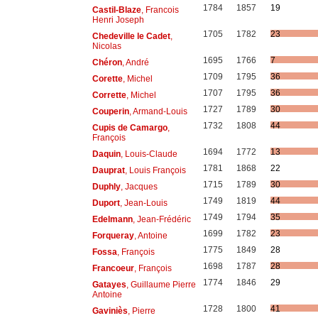
1784
1857
19
Castil-Blaze
, Francois
Henri Joseph
1705
1782
23
Chedeville le Cadet
,
Nicolas
1695
1766
7
Chéron
, André
1709
1795
36
Corette
, Michel
1707
1795
36
Corrette
, Michel
1727
1789
30
Couperin
, Armand-Louis
1732
1808
44
Cupis de Camargo
,
François
1694
1772
13
Daquin
, Louis-Claude
1781
1868
22
Dauprat
, Louis François
1715
1789
30
Duphly
, Jacques
1749
1819
44
Duport
, Jean-Louis
1749
1794
35
Edelmann
, Jean-Frédéric
1699
1782
23
Forqueray
, Antoine
1775
1849
28
Fossa
, François
1698
1787
28
Francoeur
, François
1774
1846
29
Gatayes
, Guillaume Pierre
Antoine
1728
1800
41
Gaviniès
, Pierre