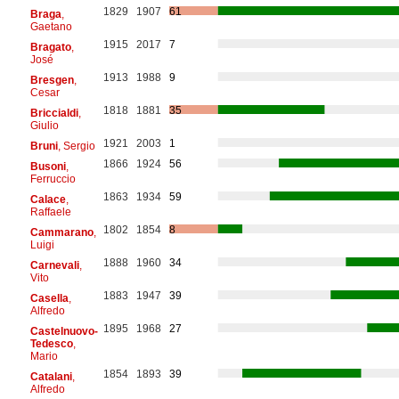
1829
1907
61
Braga
,
Gaetano
1915
2017
7
Bragato
,
José
1913
1988
9
Bresgen
,
Cesar
1818
1881
35
Briccialdi
,
Giulio
1921
2003
1
Bruni
, Sergio
1866
1924
56
Busoni
,
Ferruccio
1863
1934
59
Calace
,
Raffaele
1802
1854
8
Cammarano
,
Luigi
1888
1960
34
Carnevali
,
Vito
1883
1947
39
Casella
,
Alfredo
1895
1968
27
Castelnuovo-
Tedesco
,
Mario
1854
1893
39
Catalani
,
Alfredo