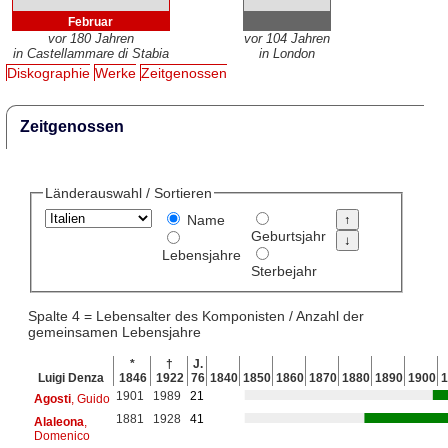
Februar
vor 180 Jahren
vor 104 Jahren
in Castellammare di Stabia
in London
Diskographie
Werke
Zeitgenossen
Zeitgenossen
Länderauswahl / Sortieren
Name
Geburtsjahr
Lebensjahre
Sterbejahr
Spalte 4 = Lebensalter des Komponisten / Anzahl der
gemeinsamen Lebensjahre
*
†
J.
Luigi Denza
1846
1922
76
1840
1850
1860
1870
1880
1890
1900
1
1901
1989
21
Agosti
, Guido
1881
1928
41
Alaleona
,
Domenico