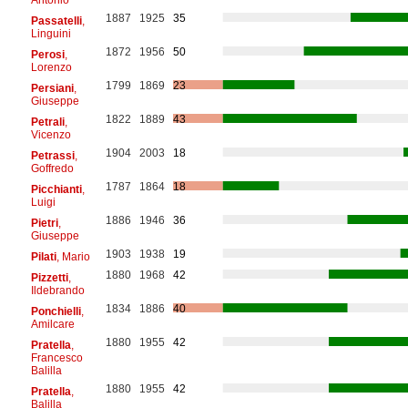
1887
1925
35
Passatelli
,
Linguini
1872
1956
50
Perosi
,
Lorenzo
1799
1869
23
Persiani
,
Giuseppe
1822
1889
43
Petrali
,
Vicenzo
1904
2003
18
Petrassi
,
Goffredo
1787
1864
18
Picchianti
,
Luigi
1886
1946
36
Pietri
,
Giuseppe
1903
1938
19
Pilati
, Mario
1880
1968
42
Pizzetti
,
Ildebrando
1834
1886
40
Ponchielli
,
Amilcare
1880
1955
42
Pratella
,
Francesco
Balilla
1880
1955
42
Pratella
,
Balilla