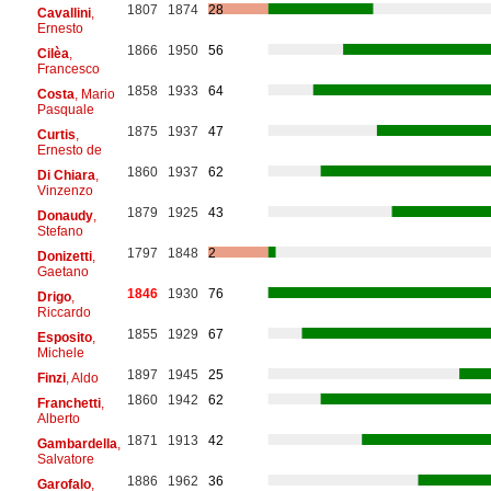
1807
1874
28
Cavallini
,
Ernesto
1866
1950
56
Cilèa
,
Francesco
1858
1933
64
Costa
, Mario
Pasquale
1875
1937
47
Curtis
,
Ernesto de
1860
1937
62
Di Chiara
,
Vinzenzo
1879
1925
43
Donaudy
,
Stefano
1797
1848
2
Donizetti
,
Gaetano
1846
1930
76
Drigo
,
Riccardo
1855
1929
67
Esposito
,
Michele
1897
1945
25
Finzi
, Aldo
1860
1942
62
Franchetti
,
Alberto
1871
1913
42
Gambardella
,
Salvatore
1886
1962
36
Garofalo
,