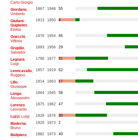
Carlo Giorgio
1867
1948
55
Giordano
,
Umberto
1813
1850
4
Giuliani-
Guglielmi
,
Emilia
1876
1954
46
Gnecchi
,
Vittorio
1893
1956
29
Grupillo
,
Salvador
1790
1877
31
Legnani
,
Luigi
1857
1919
62
Leoncavallo
,
Ruggero
1814
1863
17
Lillo
,
Giuseppe
1864
1945
58
Longo
,
Alessandro
1875
1962
47
Lorenzo
,
Leonardo
1828
1876
30
Luzzi
, Luigi
1920
1973
2
Maderna
,
Bruno
1882
1973
40
Malipiero
,