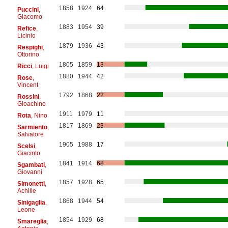
1858
1924
64
Puccini
,
Giacomo
1883
1954
39
Refice
,
Licinio
1879
1936
43
Respighi
,
Ottorino
1805
1859
13
Ricci
, Luigi
1880
1944
42
Rose
,
Vincent
1792
1868
22
Rossini
,
Gioachino
1911
1979
11
Rota
, Nino
1817
1869
23
Sarmiento
,
Salvatore
1905
1988
17
Scelsi
,
Giacinto
1841
1914
68
Sgambati
,
Giovanni
1857
1928
65
Simonetti
,
Achille
1868
1944
54
Sinigaglia
,
Leone
1854
1929
68
Smareglia
,