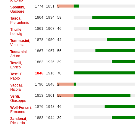
Antonio
1774
1851
5
Spontini
,
Gaspare
1864
1934
58
Tasca
,
Pierantonio
1861
1907
46
Thuille
,
Ludwig
1878
1950
44
Tommasini
,
Vincenzo
1867
1957
55
Toscanini
,
Arturo
1883
1926
39
Toselli
,
Enrico
1846
1916
70
Tosti
, F.
Paolo
1790
1848
2
Vaccaj
,
Nicola
1813
1901
55
Verdi
,
Giuseppe
1876
1948
46
Wolf-Ferrari
,
Ermanno
1883
1944
39
Zandonai
,
Riccardo