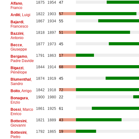
1875
1954
47
Alfano
,
Franco
1822
1903
57
Arditi
, Luigi
1867
1934
55
Bajardi
,
Francesco
1818
1897
51
Bazzini
,
Antonio
1877
1973
45
Becce
,
Giuseppe
1791
1863
17
Bergamo
,
Padre Davide
1844
1914
68
Bigazzi
,
Pénélope
1874
1919
45
Blumenthal
,
Sandro
1842
1918
72
Boïto
, Arrigo
1900
1980
22
Bonagura
,
Enzio
1861
1925
61
Bossi
, Marco
Enrico
1821
1889
43
Bottesini
,
Giovanni
1792
1865
19
Bottesini
,
Pietro