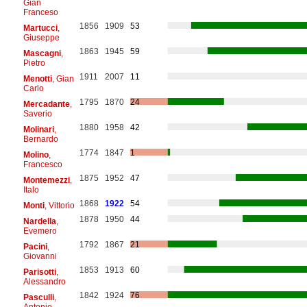
Gian
Franceso
1856
1909
53
Martucci
,
Giuseppe
1863
1945
59
Mascagni
,
Pietro
1911
2007
11
Menotti
, Gian
Carlo
1795
1870
24
Mercadante
,
Saverio
1880
1958
42
Molinari
,
Bernardo
1774
1847
1
Molino
,
Francesco
1875
1952
47
Montemezzi
,
Italo
1868
1922
54
Monti
, Vittorio
1878
1950
44
Nardella
,
Evemero
1792
1867
21
Pacini
,
Giovanni
1853
1913
60
Parisotti
,
Alessandro
1842
1924
76
Pasculli
,
Antonio