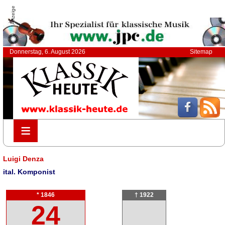
Anzeige
Donnerstag, 6. August 2026
Sitemap
≡
≡
Luigi Denza
ital. Komponist
* 1846
† 1922
24