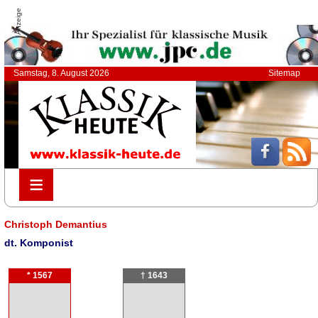
Anzeige
Samstag, 8. August 2026
Sitemap
≡
≡
Christoph Demantius
dt. Komponist
* 1567
† 1643