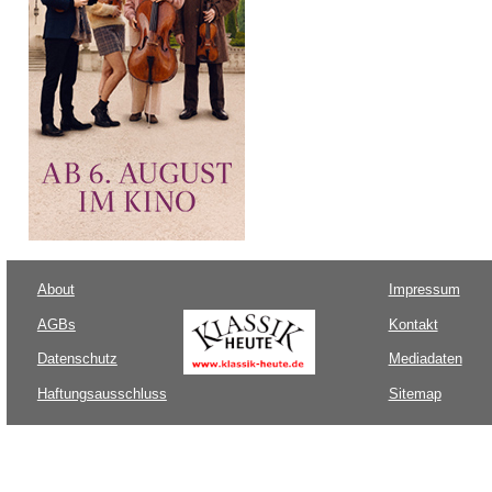
About
Impressum
AGBs
Kontakt
Datenschutz
Mediadaten
Haftungsausschluss
Sitemap