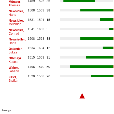
1489
1525
36
Müntzer
,
Thomas
1508
1563
38
Newsidler
,
Hans
1531
1591
15
Newsidler
,
Melchior
1541
1603
5
Newsidler
,
Conrad
1508
1563
38
Newsiedler
,
Hans
1534
1604
12
Osiander
,
Lukas
1515
1553
31
Othmayr
,
Kaspar
1496
1570
50
Walter
,
Johann
1520
1568
26
Zirler
,
Steffan
▲
Anzeige