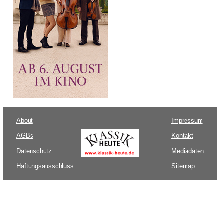
About
Impressum
AGBs
Kontakt
Datenschutz
Mediadaten
Haftungsausschluss
Sitemap