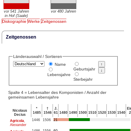
vor 541 Jahren
vor 480 Jahren
in Hof (Saale)
Diskographie
Werke
Zeitgenossen
Zeitgenossen
Länderauswahl / Sortieren
Name
Geburtsjahr
Lebensjahre
Sterbejahr
Spalte 4 = Lebensalter des Komponisten / Anzahl der
gemeinsamen Lebensjahre
*
†
J.
Ei
Nicolaus
1485
1546
61
1480
1490
1500
1510
1520
1530
1540
Decius
1446
1506
21
Agricola
,
Alexander
1486
1556
60