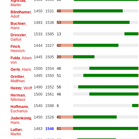
Agricola
,
Martin
1450
1531
46
Blindhamer
,
Adolf
1483
1538
53
Buchner
,
Hans
1533
1585
13
Dressler
,
Gallus
1444
1527
42
Finck
,
Heinrich
1445
1505
20
Fulda
, Adam
von
1500
1554
46
Gerle
, Hans
1495
1550
51
Greitter
,
Matthias
1490
1552
56
Heintz
, Wolff
1500
1561
46
Herman
,
Nikolaus
1540
1588
6
Hoffmann
,
Eucharius
1450
1526
41
Judenkünig
,
Hans
1483
1546
61
Luther
,
Martin