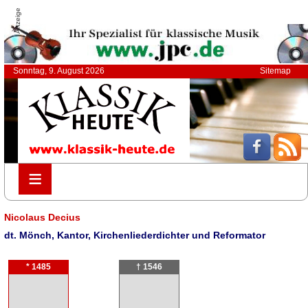
Anzeige
Sonntag, 9. August 2026
Sitemap
≡
≡
Nicolaus Decius
dt. Mönch, Kantor, Kirchenliederdichter und Reformator
* 1485
† 1546