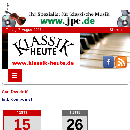
Anzeige
Freitag, 7. August 2026
Sitemap
≡
≡
Carl Davidoff
lett. Komponist
* 1838
† 1889
15
26