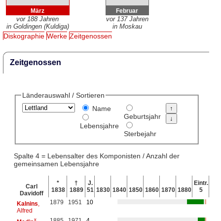
März
Februar
vor 188 Jahren
vor 137 Jahren
in Goldingen (Kuldiga)
in Moskau
Diskographie
Werke
Zeitgenossen
Zeitgenossen
Länderauswahl / Sortieren
Name
Geburtsjahr
Lebensjahre
Sterbejahr
Spalte 4 = Lebensalter des Komponisten / Anzahl der
gemeinsamen Lebensjahre
*
†
J.
Eintr.
Carl
1838
1889
51
1830
1840
1850
1860
1870
1880
5
Davidoff
1879
1951
10
Kalnins
,
Alfred
1885
1971
4