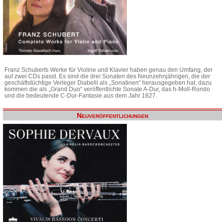
Franz Schuberts Werke für Violine und Klavier haben genau den Umfang, der
auf zwei CDs passt. Es sind die drei Sonaten des Neunzehnjährigen, die der
geschäftstüchtige Verleger Diabelli als „Sonatinen“ herausgegeben hat, dazu
kommen die als „Grand Duo“ veröffentlichte Sonate A-Dur, das h-Moll-Rondo
und die bedeutende C-Dur-Fantasie aus dem Jahr 1827.
Neuveröffentlichungen