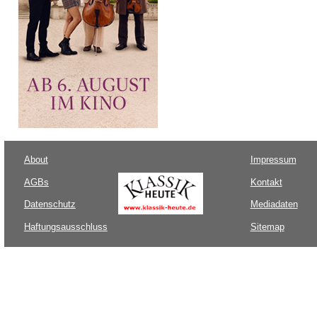
About
Impressum
AGBs
Kontakt
Datenschutz
Mediadaten
Haftungsausschluss
Sitemap