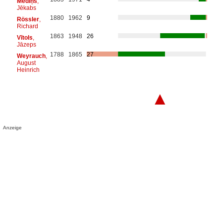
Mediņš
,
Jēkabs
1880
1962
9
Rössler
,
Richard
1863
1948
26
Vītols
,
Jāzeps
1788
1865
27
Weyrauch
,
August
Heinrich
▲
Anzeige