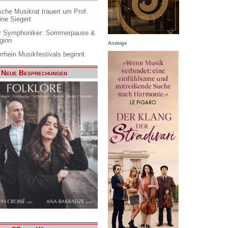
che Musikrat trauert um Prof.
ine Siegert
 Symphoniker: Sommerpause &
ginn
Anzeige
rrhein Musikfestivals beginnt
Neue Besprechungen