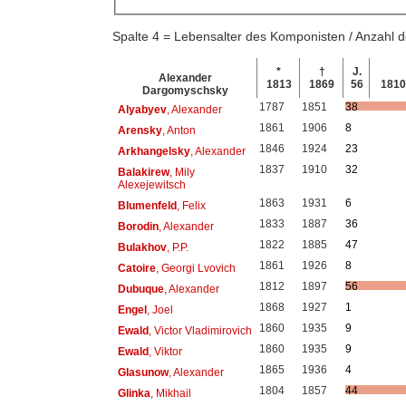
Spalte 4 = Lebensalter des Komponisten / Anzahl
*
†
J.
Alexander
1813
1869
56
181
Dargomyschsky
1787
1851
38
Alyabyev
, Alexander
1861
1906
8
Arensky
, Anton
1846
1924
23
Arkhangelsky
, Alexander
1837
1910
32
Balakirew
, Mily
Alexejewitsch
1863
1931
6
Blumenfeld
, Felix
1833
1887
36
Borodin
, Alexander
1822
1885
47
Bulakhov
, P.P.
1861
1926
8
Catoire
, Georgi Lvovich
1812
1897
56
Dubuque
, Alexander
1868
1927
1
Engel
, Joel
1860
1935
9
Ewald
, Victor Vladimirovich
1860
1935
9
Ewald
, Viktor
1865
1936
4
Glasunow
, Alexander
1804
1857
44
Glinka
, Mikhail