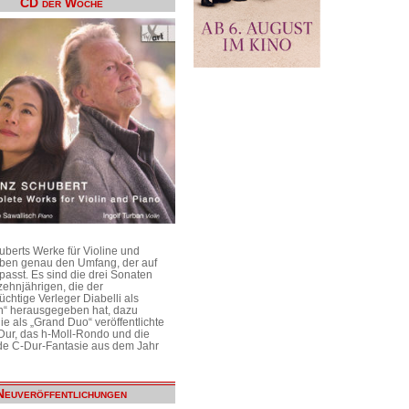
CD der Woche
uberts Werke für Violine und
aben genau den Umfang, der auf
passt. Es sind die drei Sonaten
ehnjährigen, die der
üchtige Verleger Diabelli als
n“ herausgegeben hat, dazu
e als „Grand Duo“ veröffentlichte
Dur, das h-Moll-Rondo und die
e C-Dur-Fantasie aus dem Jahr
Neuveröffentlichungen