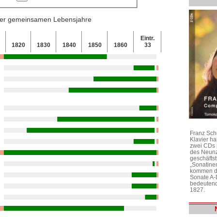
 der gemeinsamen Lebensjahre
Eintr.
0
1820
1830
1840
1850
1860
33
Franz Sch
Klavier h
zwei CDs 
des Neunz
geschäftst
„Sonatine
kommen di
Sonate A-
bedeutend
1827.