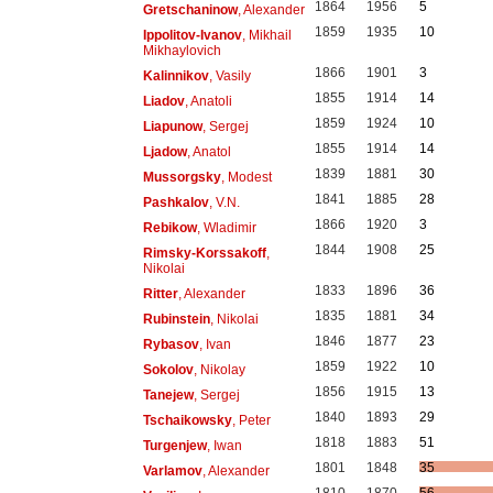
1864
1956
5
Gretschaninow
, Alexander
1859
1935
10
Ippolitov-Ivanov
, Mikhail
Mikhaylovich
1866
1901
3
Kalinnikov
, Vasily
1855
1914
14
Liadov
, Anatoli
1859
1924
10
Liapunow
, Sergej
1855
1914
14
Ljadow
, Anatol
1839
1881
30
Mussorgsky
, Modest
1841
1885
28
Pashkalov
, V.N.
1866
1920
3
Rebikow
, Wladimir
1844
1908
25
Rimsky-Korssakoff
,
Nikolai
1833
1896
36
Ritter
, Alexander
1835
1881
34
Rubinstein
, Nikolai
1846
1877
23
Rybasov
, Ivan
1859
1922
10
Sokolov
, Nikolay
1856
1915
13
Tanejew
, Sergej
1840
1893
29
Tschaikowsky
, Peter
1818
1883
51
Turgenjew
, Iwan
1801
1848
35
Varlamov
, Alexander