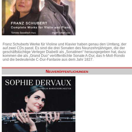
Franz Schuberts Werke für Violine und Klavier haben genau den Umfang, der
auf zwei CDs passt. Es sind die drei Sonaten des Neunzehnjährigen, die der
geschäftstüchtige Verleger Diabelli als „Sonatinen“ herausgegeben hat, dazu
kommen die als „Grand Duo“ veröffentlichte Sonate A-Dur, das h-Moll-Rondo
und die bedeutende C-Dur-Fantasie aus dem Jahr 1827.
Neuveröffentlichungen