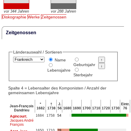
vor 344 Jahren
vor 288 Jahren
Diskographie
Werke
Zeitgenossen
Zeitgenossen
Länderauswahl / Sortieren
Name
Geburtsjahr
Lebensjahre
Sterbejahr
Spalte 4 = Lebensalter des Komponisten / Anzahl der
gemeinsamen Lebensjahre
*
†
J.
Eintr.
Jean-François
1682
1738
56
1680
1690
1700
1710
1720
1730
76
Dandrieu
1684
1758
54
Agincourt
,
Jacques André
François
1650
1710
28