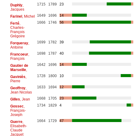
1715
1789
23
Duphly
,
Jacques
1649
1696
14
Farinel
, Michel
1666
1746
56
Ferté
,
Charles-
François
Grégoire
1699
1782
39
Forqueray
,
Antoine
1698
1787
40
Francoeur
,
François
1642
1696
14
Gautier de
Marseille
,
1728
1800
10
Gaviniès
,
Pierre
1633
1694
12
Geoffroy
,
Jean Nicolas
1668
1705
23
Gilles
, Jean
1734
1829
4
Gossec
,
François-
Joseph
1664
1729
47
Guerre
,
Elisabeth-
Claude
Jacquet