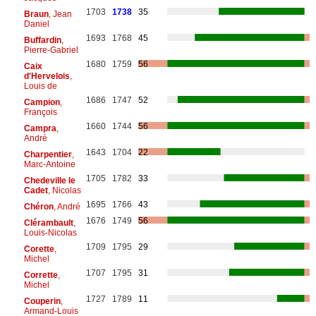
1703
1738
35
Braun
, Jean
Daniel
1693
1768
45
Buffardin
,
Pierre-Gabriel
1680
1759
56
Caix
d'Hervelois
,
Louis de
1686
1747
52
Campion
,
François
1660
1744
56
Campra
,
André
1643
1704
22
Charpentier
,
Marc-Antoine
1705
1782
33
Chedeville le
Cadet
, Nicolas
1695
1766
43
Chéron
, André
1676
1749
56
Clérambault
,
Louis-Nicolas
1709
1795
29
Corette
,
Michel
1707
1795
31
Corrette
,
Michel
1727
1789
11
Couperin
,
Armand-Louis