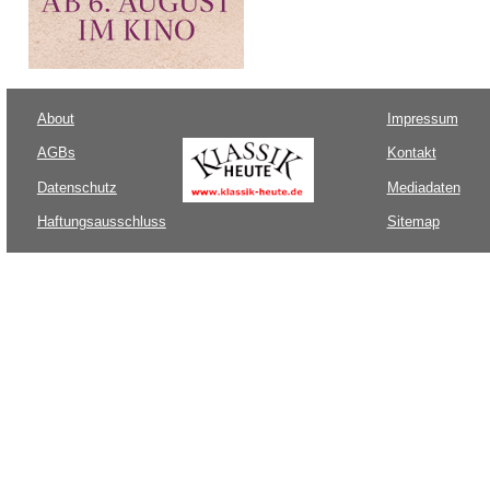
About
Impressum
AGBs
Kontakt
Datenschutz
Mediadaten
Haftungsausschluss
Sitemap