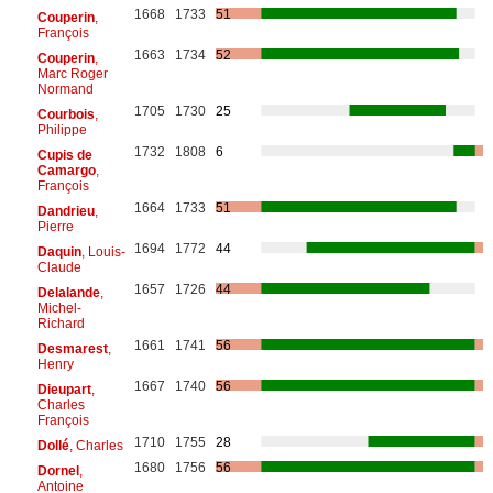
1668
1733
51
Couperin
,
François
1663
1734
52
Couperin
,
Marc Roger
Normand
1705
1730
25
Courbois
,
Philippe
1732
1808
6
Cupis de
Camargo
,
François
1664
1733
51
Dandrieu
,
Pierre
1694
1772
44
Daquin
, Louis-
Claude
1657
1726
44
Delalande
,
Michel-
Richard
1661
1741
56
Desmarest
,
Henry
1667
1740
56
Dieupart
,
Charles
François
1710
1755
28
Dollé
, Charles
1680
1756
56
Dornel
,
Antoine