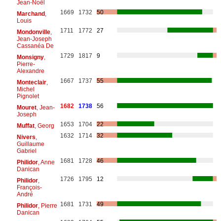
Jean-Noël
1669
1732
50
Marchand
,
Louis
1711
1772
27
Mondonville
,
Jean-Joseph
Cassanéa De
1729
1817
9
Monsigny
,
Pierre-
Alexandre
1667
1737
55
Monteclair
,
Michel
Pignolet
1682
1738
56
Mouret
, Jean-
Joseph
1653
1704
22
Muffat
, Georg
1632
1714
32
Nivers
,
Guillaume
Gabriel
1681
1728
46
Philidor
, Anne
Danican
1726
1795
12
Philidor
,
François-
André
1681
1731
49
Philidor
, Pierre
Danican