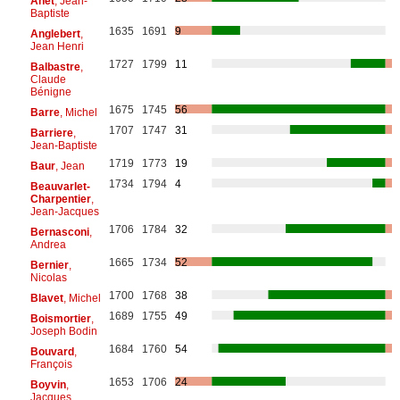
Anet
, Jean-
Baptiste
1635
1691
9
Anglebert
,
Jean Henri
1727
1799
11
Balbastre
,
Claude
Bénigne
1675
1745
56
Barre
, Michel
1707
1747
31
Barriere
,
Jean-Baptiste
1719
1773
19
Baur
, Jean
1734
1794
4
Beauvarlet-
Charpentier
,
Jean-Jacques
1706
1784
32
Bernasconi
,
Andrea
1665
1734
52
Bernier
,
Nicolas
1700
1768
38
Blavet
, Michel
1689
1755
49
Boismortier
,
Joseph Bodin
1684
1760
54
Bouvard
,
François
1653
1706
24
Boyvin
,
Jacques