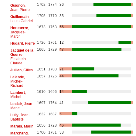
1702
1774
36
Guignon
,
Jean-Pierre
1705
1770
33
Guillemain
,
Louis-Gabriel
1673
1763
56
Hotteterre
,
Jacques-
Martin
1726
1761
12
Hugard
, Pierre
1665
1729
47
Jacquet de la
Guerre
,
Elisabeth-
Claude
1651
1703
21
Jullien
, Gilles
1657
1726
44
Lalande
,
Michel-
Richard
1610
1696
14
Lambert
,
Michel
1697
1764
41
Leclair
, Jean-
Marie
1632
1687
5
Lully
, Jean-
Baptiste
1656
1728
46
Marais
, Marin
1700
1781
38
Marchand
,