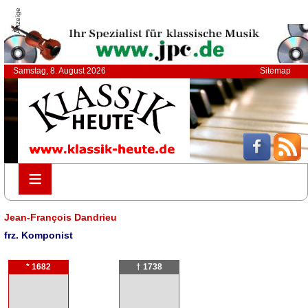
Anzeige
Samstag, 8. August 2026
Sitemap
≡
≡
Jean-François Dandrieu
frz. Komponist
* 1682
† 1738