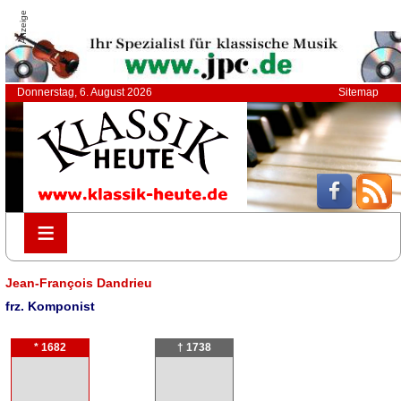
Anzeige
Donnerstag, 6. August 2026
Sitemap
≡
≡
Jean-François Dandrieu
frz. Komponist
* 1682
† 1738