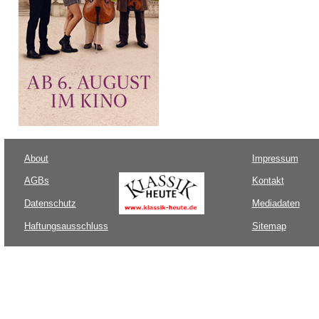
About
Impressum
AGBs
Kontakt
Datenschutz
Mediadaten
Haftungsausschluss
Sitemap