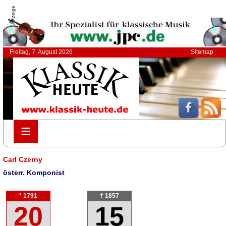
Anzeige
Freitag, 7. August 2026
Sitemap
≡
≡
Carl Czerny
österr. Komponist
* 1791
† 1857
20
15