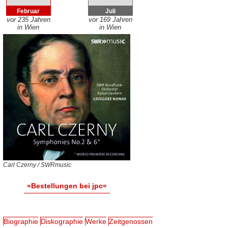
Februar
Juli
vor 235 Jahren
vor 169 Jahren
in Wien
in Wien
Carl Czerny / SWRmusic
»Bestellungen bei jpc«
Biographie
Diskographie
Werke
Zeitgenossen