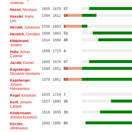
Andreas
1605
1670
57
Hasse
, Nicolaus
1564
1612
14
Hassler
, Hans
Leo
1550
1603
5
Heroldt
, Johannes
1609
1663
53
Herwich
, Christian
1614
1684
48
Hildebrand
,
Johann
1658
1723
4
Hültz
, Achaz
Casimir
1605
1676
57
Jacobi
, Daniel
1580
1651
53
Kapsberger
,
Giovanni Girolamo
1575
1661
63
Kapsberger
,
Johann
Hieronymus
1655
1724
7
Kegel
, Emanuel
1627
1693
35
Kerll
, Johann
Caspar
1616
1655
39
Kindermann
,
Johann Erasmus
1602
1680
60
Kircher
,
Athanasius