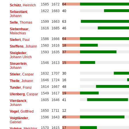
1585
1672
64
Schütz
, Heinrich
1622
1683
40
Sebastiani
,
Johann
1599
1663
63
Selle
, Thomas
1616
1685
46
Siebenhaar
,
Malachias
1586
1666
64
Siefert
, Paul
1560
1616
18
Steffens
, Johann
1593
1635
37
Steigleder
,
Johann Ulrich
1546
1613
15
Steuerlein
,
Johann
1632
1707
30
Stieler
, Caspar
1646
1724
16
Theile
, Johann
1614
1667
48
Tunder
, Franz
1549
1617
19
Ulenberg
, Caspar
1605
1646
41
Vierdanck
,
Johann
1650
1711
12
Vogel
, Gottfried
1596
1643
45
Voigtländer
,
Gabriel
1570
1615
17
Vulpius
, Melchior