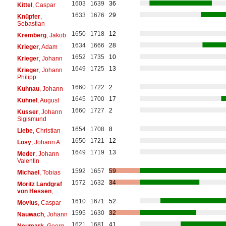
1603
1639
36
Kittel
, Caspar
1633
1676
29
Knüpfer
,
Sebastian
1650
1718
12
Kremberg
, Jakob
1634
1666
28
Krieger
, Adam
1652
1735
10
Krieger
, Johann
1649
1725
13
Krieger
, Johann
Philipp
1660
1722
2
Kuhnau
, Johann
1645
1700
17
Kühnel
, August
1660
1727
2
Kusser
, Johann
Sigismund
1654
1708
8
Liebe
, Christian
1650
1721
12
Losy
, Johann A.
1649
1719
13
Meder
, Johann
Valentin
1592
1657
59
Michael
, Tobias
1572
1632
34
Moritz Landgraf
von Hessen
,
1610
1671
52
Movius
, Caspar
1595
1630
32
Nauwach
, Johann
1621
1681
41
Neumark
, Georg