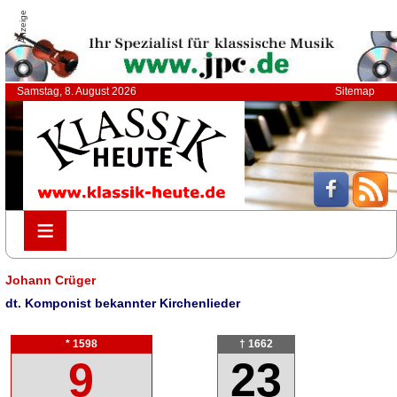
Anzeige
Samstag, 8. August 2026
Sitemap
≡
≡
Johann Crüger
dt. Komponist bekannter Kirchenlieder
* 1598
† 1662
9
23