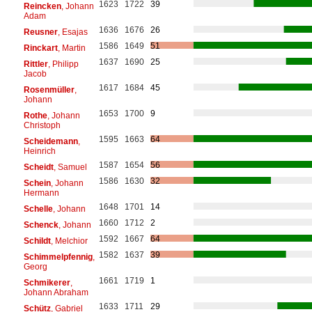
1623
1722
39
Reincken
, Johann
Adam
1636
1676
26
Reusner
, Esajas
1586
1649
51
Rinckart
, Martin
1637
1690
25
Rittler
, Philipp
Jacob
1617
1684
45
Rosenmüller
,
Johann
1653
1700
9
Rothe
, Johann
Christoph
1595
1663
64
Scheidemann
,
Heinrich
1587
1654
56
Scheidt
, Samuel
1586
1630
32
Schein
, Johann
Hermann
1648
1701
14
Schelle
, Johann
1660
1712
2
Schenck
, Johann
1592
1667
64
Schildt
, Melchior
1582
1637
39
Schimmelpfennig
,
Georg
1661
1719
1
Schmikerer
,
Johann Abraham
1633
1711
29
Schütz
, Gabriel