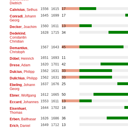
Dietrich
1556
1615
17
Calvisius
, Sethus
1645
1699
17
Conradi
, Johann
Georg
1560
1611
13
Decker
, Joachim
1628
1715
34
Dedekind
,
Constantin
Christian
1567
1643
45
Demantius
,
Christoph
1651
1693
11
Döbel
, Heinrich
1620
1701
42
Drese
, Adam
1562
1631
33
Dulcius
, Philipp
1562
1631
33
Dulichius
, Philipp
1637
1676
25
Ebeling
, Johann
Georg
1612
1665
50
Ebner
, Wolfgang
1553
1611
13
Eccard
, Johannes
1644
1702
18
Eisenhuet
,
Thomas
1626
1686
36
Erben
, Balthasar
1649
1712
13
Erich
, Daniel