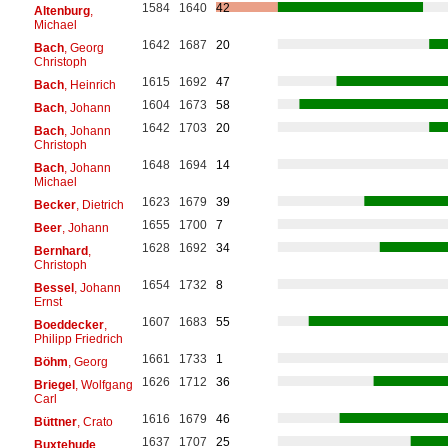
1584
1640
42
Altenburg
,
Michael
1642
1687
20
Bach
, Georg
Christoph
1615
1692
47
Bach
, Heinrich
1604
1673
58
Bach
, Johann
1642
1703
20
Bach
, Johann
Christoph
1648
1694
14
Bach
, Johann
Michael
1623
1679
39
Becker
, Dietrich
1655
1700
7
Beer
, Johann
1628
1692
34
Bernhard
,
Christoph
1654
1732
8
Bessel
, Johann
Ernst
1607
1683
55
Boeddecker
,
Philipp Friedrich
1661
1733
1
Böhm
, Georg
1626
1712
36
Briegel
, Wolfgang
Carl
1616
1679
46
Büttner
, Crato
1637
1707
25
Buxtehude
,