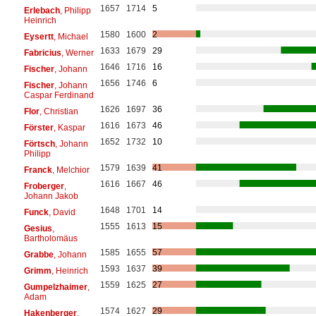
1657
1714
5
Erlebach
, Philipp
Heinrich
1580
1600
2
Eysertt
, Michael
1633
1679
29
Fabricius
, Werner
1646
1716
16
Fischer
, Johann
1656
1746
6
Fischer
, Johann
Caspar Ferdinand
1626
1697
36
Flor
, Christian
1616
1673
46
Förster
, Kaspar
1652
1732
10
Förtsch
, Johann
Philipp
1579
1639
41
Franck
, Melchior
1616
1667
46
Froberger
,
Johann Jakob
1648
1701
14
Funck
, David
1555
1613
15
Gesius
,
Bartholomäus
1585
1655
57
Grabbe
, Johann
1593
1637
39
Grimm
, Heinrich
1559
1625
27
Gumpelzhaimer
,
Adam
1574
1627
29
Hakenberger
,