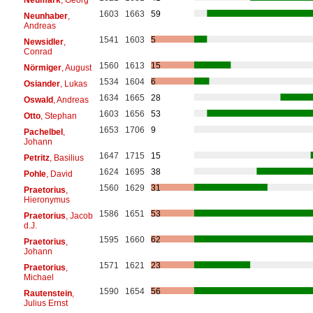
1603
1663
59
Neunhaber
,
Andreas
1541
1603
5
Newsidler
,
Conrad
1560
1613
15
Nörmiger
, August
1534
1604
6
Osiander
, Lukas
1634
1665
28
Oswald
, Andreas
1603
1656
53
Otto
, Stephan
1653
1706
9
Pachelbel
,
Johann
1647
1715
15
Petritz
, Basilius
1624
1695
38
Pohle
, David
1560
1629
31
Praetorius
,
Hieronymus
1586
1651
53
Praetorius
, Jacob
d.J.
1595
1660
62
Praetorius
,
Johann
1571
1621
23
Praetorius
,
Michael
1590
1654
56
Rautenstein
,
Julius Ernst