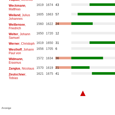
1619
1674
43
Weckmann
,
Matthias
1605
1663
57
Weiland
, Julius
Johannes
1560
1622
24
Weißensee
,
Friedrich
1650
1720
12
Welter
, Johann
Samuel
1619
1650
31
Werner
, Christoph
1656
1705
6
Westhoff
, Johann
Paul von
1572
1634
36
Widmann
,
Erasmus
1570
1619
21
Zangius
, Nicolaus
1621
1675
41
Zeutschner
,
Tobias
▲
Anzeige