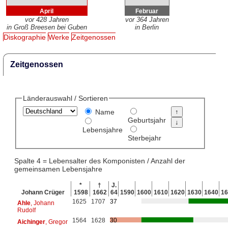
April
Februar
vor 428 Jahren
vor 364 Jahren
in Groß Breesen bei Guben
in Berlin
Diskographie
Werke
Zeitgenossen
Zeitgenossen
Länderauswahl / Sortieren
Name
Geburtsjahr
Lebensjahre
Sterbejahr
Spalte 4 = Lebensalter des Komponisten / Anzahl der
gemeinsamen Lebensjahre
*
†
J.
Johann Crüger
1598
1662
64
1590
1600
1610
1620
1630
1640
16
1625
1707
37
Ahle
, Johann
Rudolf
1564
1628
30
Aichinger
, Gregor