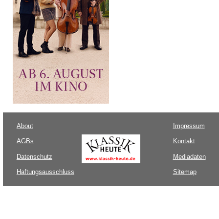
About
Impressum
AGBs
Kontakt
Datenschutz
Mediadaten
Haftungsausschluss
Sitemap