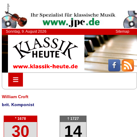
Anzeige
Sonntag, 9. August 2026
Sitemap
≡
≡
William Croft
brit. Komponist
* 1678
† 1727
30
14