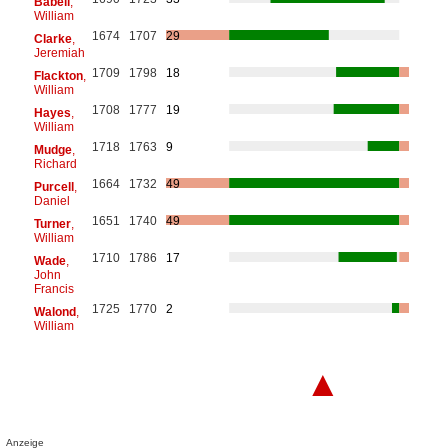
Babell
,
William
1674
1707
29
Clarke
,
Jeremiah
1709
1798
18
Flackton
,
William
1708
1777
19
Hayes
,
William
1718
1763
9
Mudge
,
Richard
1664
1732
49
Purcell
,
Daniel
1651
1740
49
Turner
,
William
1710
1786
17
Wade
,
John
Francis
1725
1770
2
Walond
,
William
▲
Anzeige