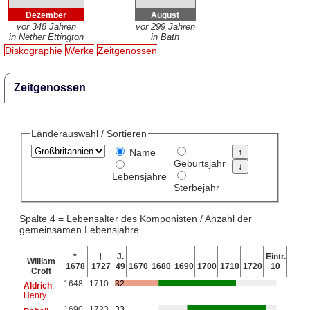
Dezember
August
vor 348 Jahren
vor 299 Jahren
in Nether Ettington
in Bath
Diskographie
Werke
Zeitgenossen
Zeitgenossen
Länderauswahl / Sortieren
Name
Geburtsjahr
Lebensjahre
Sterbejahr
Spalte 4 = Lebensalter des Komponisten / Anzahl der
gemeinsamen Lebensjahre
*
†
J.
Eintr.
William
1678
1727
49
1670
1680
1690
1700
1710
1720
10
Croft
1648
1710
32
Aldrich
,
Henry
1690
1723
33