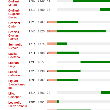
1781
1829
48
Giuliani
,
Mauro
1813
1850
33
Giuliani-
Guglielmi
,
Emilia
1725
1787
25
Graziani
,
Carlo
1746
1820
58
Grazioli
,
Giovanni
Battista
1714
1774
12
Jommelli
,
Niccolò
1711
1788
26
Latilla
,
Gaetano
1790
1877
56
Legnani
,
Luigi
1725
1790
28
Leoné
,
Gabriele
1696
1787
25
Liguori
,
Sant'Alfonso
dei
1814
1863
32
Lillo
,
Giuseppe
1695
1764
2
Locatelli
,
Pietro Antonio