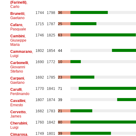
(Farinelli)
,
Carlo
1744
1798
36
Brunetti
,
Gaetano
1715
1787
25
Cafaro
,
Pasquale
1746
1825
63
Cambini
,
Giuseppe
Maria
1802
1854
44
Cammarano
,
Luigi
1690
1772
10
Carbonelli
,
Giovanni
Stefano
1692
1785
23
Carpani
,
Gaetano
1770
1841
71
Carulli
,
Ferdinando
1807
1874
39
Cavallini
,
Ernesto
1682
1783
21
Cervetto
,
James
1760
1842
80
Cherubini
,
Luigi
1749
1801
39
Cimarosa
,