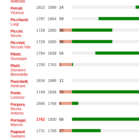
Battisata
1822
1889
24
Petrali
,
Vicenzo
1787
1864
59
Picchianti
,
Luigi
1728
1800
38
Piccini
,
Nicola
1728
1800
38
Piccinni
,
Niccolò Vito
1784
1838
54
Pilotti
,
Giuseppe
1700
1763
1
Platti
,
Giovanni
Benedetto
1834
1886
12
Ponchielli
,
Amilcare
1749
1838
76
Ponte
,
Lorenzo
1686
1768
6
Porpora
,
Nicola
Antonio
1762
1830
68
Portugal
,
Marcos
1731
1789
27
Pugnani
,
Gaetano