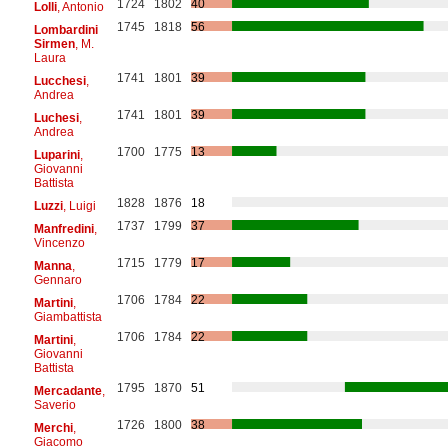
1724
1802
40
Lolli
, Antonio
1745
1818
56
Lombardini
Sirmen
, M.
Laura
1741
1801
39
Lucchesi
,
Andrea
1741
1801
39
Luchesi
,
Andrea
1700
1775
13
Luparini
,
Giovanni
Battista
1828
1876
18
Luzzi
, Luigi
1737
1799
37
Manfredini
,
Vincenzo
1715
1779
17
Manna
,
Gennaro
1706
1784
22
Martini
,
Giambattista
1706
1784
22
Martini
,
Giovanni
Battista
1795
1870
51
Mercadante
,
Saverio
1726
1800
38
Merchi
,
Giacomo