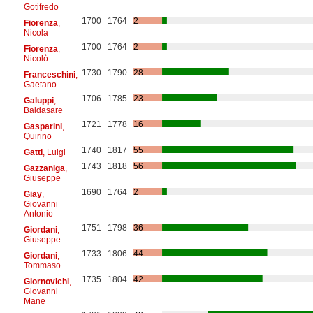
Gotifredo
1700
1764
2
Fiorenza
,
Nicola
1700
1764
2
Fiorenza
,
Nicolò
1730
1790
28
Franceschini
,
Gaetano
1706
1785
23
Galuppi
,
Baldasare
1721
1778
16
Gasparini
,
Quirino
1740
1817
55
Gatti
, Luigi
1743
1818
56
Gazzaniga
,
Giuseppe
1690
1764
2
Giay
,
Giovanni
Antonio
1751
1798
36
Giordani
,
Giuseppe
1733
1806
44
Giordani
,
Tommaso
1735
1804
42
Giornovichi
,
Giovanni
Mane