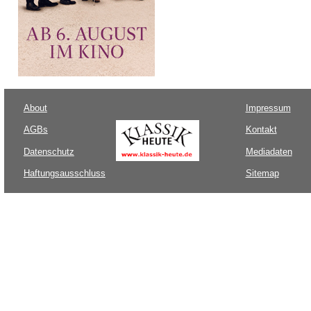
About
Impressum
AGBs
Kontakt
Datenschutz
Mediadaten
Haftungsausschluss
Sitemap