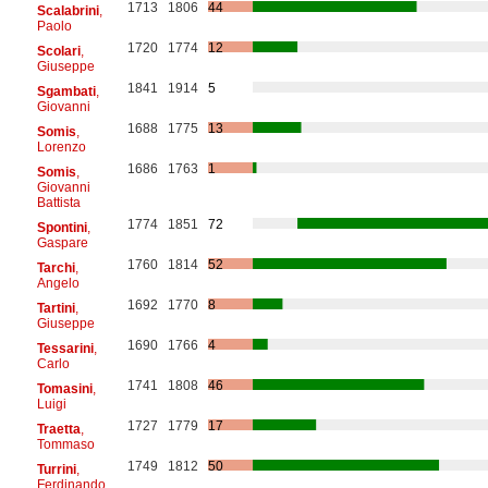
1713
1806
44
Scalabrini
,
Paolo
1720
1774
12
Scolari
,
Giuseppe
1841
1914
5
Sgambati
,
Giovanni
1688
1775
13
Somis
,
Lorenzo
1686
1763
1
Somis
,
Giovanni
Battista
1774
1851
72
Spontini
,
Gaspare
1760
1814
52
Tarchi
,
Angelo
1692
1770
8
Tartini
,
Giuseppe
1690
1766
4
Tessarini
,
Carlo
1741
1808
46
Tomasini
,
Luigi
1727
1779
17
Traetta
,
Tommaso
1749
1812
50
Turrini
,
Ferdinando