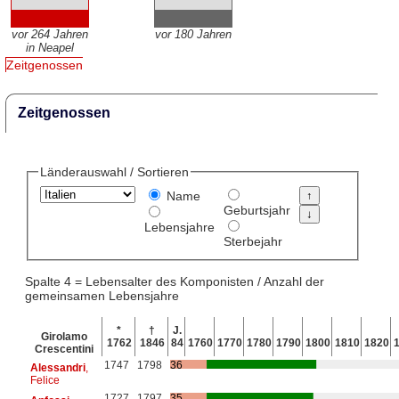
vor 264 Jahren
vor 180 Jahren
in Neapel
Zeitgenossen
Zeitgenossen
Länderauswahl / Sortieren
Name
Geburtsjahr
Lebensjahre
Sterbejahr
Spalte 4 = Lebensalter des Komponisten / Anzahl der
gemeinsamen Lebensjahre
*
†
J.
Girolamo
1762
1846
84
1760
1770
1780
1790
1800
1810
1820
Crescentini
1747
1798
36
Alessandri
,
Felice
1727
1797
35