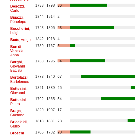
1738
1798
36
Besozzi
,
Carlo
1844
1914
2
Bigazzi
,
Pénélope
1743
1805
43
Boccherini
,
Luigi
1842
1918
4
Boïto
, Arrigo
1739
1767
5
Bon di
Venezia
,
Anna
1738
1796
34
Borghi
,
Giovanni
Battista
1773
1840
67
Bortolazzi
,
Bartolomeo
1821
1889
25
Bottesini
,
Giovanni
1792
1865
54
Bottesini
,
Pietro
1829
1907
17
Braga
,
Gaetano
1818
1881
28
Briccialdi
,
Giulio
1705
1782
20
Broschi