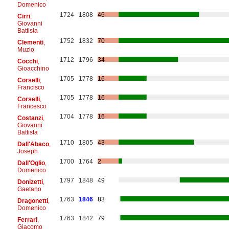
Domenico
1724
1808
46
Cirri
,
Giovanni
Battista
1752
1832
70
Clementi
,
Muzio
1712
1796
34
Cocchi
,
Gioacchino
1705
1778
16
Corselli
,
Francisco
1705
1778
16
Corselli
,
Francesco
1704
1778
16
Costanzi
,
Giovanni
Battista
1710
1805
43
Dall'Abaco
,
Joseph
1700
1764
2
Dall'Oglio
,
Domenico
1797
1848
49
Donizetti
,
Gaetano
1763
1846
83
Dragonetti
,
Domenico
1763
1842
79
Ferrari
,
Giacomo