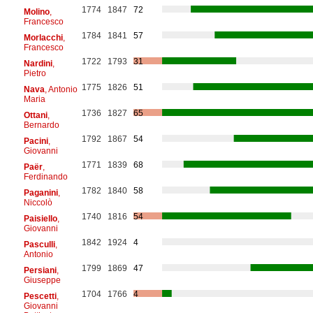
1774
1847
72
Molino
,
Francesco
1784
1841
57
Morlacchi
,
Francesco
1722
1793
31
Nardini
,
Pietro
1775
1826
51
Nava
, Antonio
Maria
1736
1827
65
Ottani
,
Bernardo
1792
1867
54
Pacini
,
Giovanni
1771
1839
68
Paër
,
Ferdinando
1782
1840
58
Paganini
,
Niccolò
1740
1816
54
Paisiello
,
Giovanni
1842
1924
4
Pasculli
,
Antonio
1799
1869
47
Persiani
,
Giuseppe
1704
1766
4
Pescetti
,
Giovanni