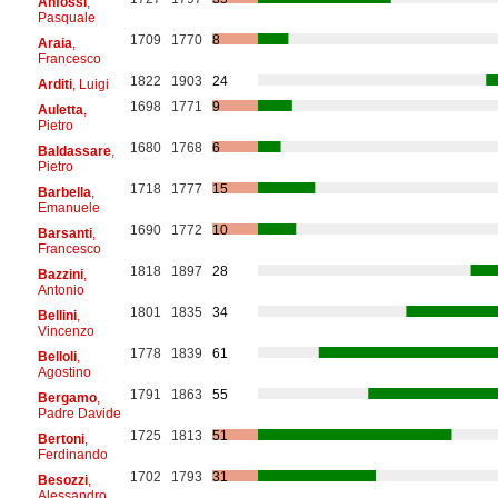
Anfossi
,
Pasquale
1709
1770
8
Araia
,
Francesco
1822
1903
24
Arditi
, Luigi
1698
1771
9
Auletta
,
Pietro
1680
1768
6
Baldassare
,
Pietro
1718
1777
15
Barbella
,
Emanuele
1690
1772
10
Barsanti
,
Francesco
1818
1897
28
Bazzini
,
Antonio
1801
1835
34
Bellini
,
Vincenzo
1778
1839
61
Belloli
,
Agostino
1791
1863
55
Bergamo
,
Padre Davide
1725
1813
51
Bertoni
,
Ferdinando
1702
1793
31
Besozzi
,
Alessandro