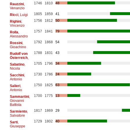
1746
1810
48
Rauzzini
,
Venanzio
1805
1859
41
Ricci
, Luigi
1756
1812
50
Righini
,
Vincenzo
1757
1841
79
Rolla
,
Alessandro
1792
1868
54
Rossini
,
Gioachino
1788
1831
43
Rudolf von
Österreich
,
1705
1796
34
Sabatino
,
Nicola
1730
1786
24
Sacchini
,
Antonio
1750
1825
63
Salieri
,
Antonio
1700
1775
13
Sammartini
,
Giovanni
Battista
1817
1869
29
Sarmiento
,
Salvatore
1729
1802
40
Sarti
,
Giuseppe