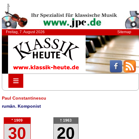
Anzeige
Freitag, 7. August 2026
Sitemap
≡
≡
Paul Constantinescu
rumän. Komponist
* 1909
† 1963
30
20